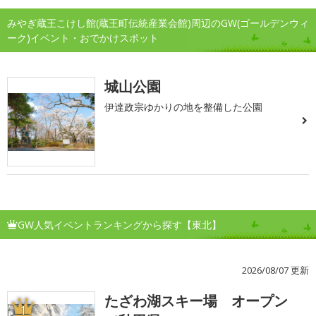
みやぎ蔵王こけし館(蔵王町伝統産業会館)周辺のGW(ゴールデンウィ
ーク)イベント・おでかけスポット
城山公園
伊達政宗ゆかりの地を整備した公園
GW人気イベントランキングから探す【東北】
2026/08/07 更新
たざわ湖スキー場 オープン
1