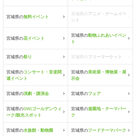
宮城県の
アニメ・ゲームイベ
宮城県の
無料イベント
ント
宮城県の
動物ふれあいイベン
宮城県の
花イベント
ト
宮城県の
祭り
宮城県の
フリーマーケット
宮城県の
コンサート・音楽関
宮城県の
美術展・博物展・展
連イベント
示会
宮城県の
演劇・講演会
宮城県の
フェア
宮城県の
GW(ゴールデンウィ
宮城県の
遊園地・テーマパー
ーク)観光スポット
ク
宮城県の
水族館・動物園
宮城県の
フードテーマパーク