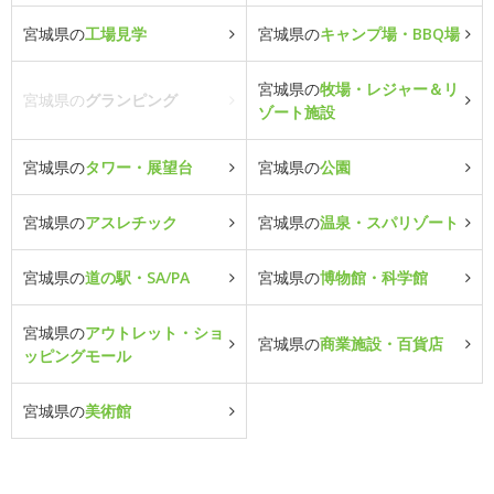
宮城県の
工場見学
宮城県の
キャンプ場・BBQ場
宮城県の
牧場・レジャー＆リ
宮城県の
グランピング
ゾート施設
宮城県の
タワー・展望台
宮城県の
公園
宮城県の
アスレチック
宮城県の
温泉・スパリゾート
宮城県の
道の駅・SA/PA
宮城県の
博物館・科学館
宮城県の
アウトレット・ショ
宮城県の
商業施設・百貨店
ッピングモール
宮城県の
美術館