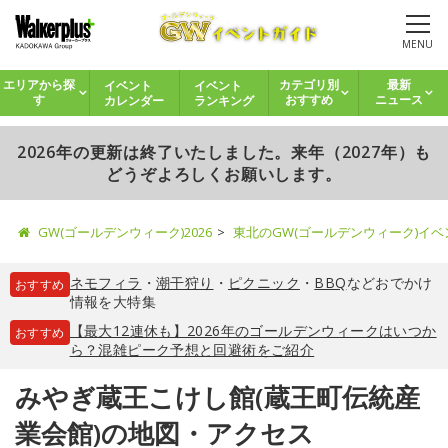
MENU
イベント
イベント
エリアから探
カテゴリ別
最新
カレンダー
ランキング
す
おすすめ
ニュース
2026年の更新は終了いたしました。来年（2027年）も
どうぞよろしくお願いします。
GW(ゴールデンウィーク)2026
東北のGW(ゴールデンウィーク)イ
ネモフィラ
・
潮干狩り
・
ピクニック
・
BBQ
などおでかけ
おすすめ
情報を大特集
【最大12連休も】2026年のゴールデンウィークはいつか
おすすめ
ら？混雑ピーク予想と回避術をご紹介
みやぎ蔵王こけし館(蔵王町伝統産
業会館)の地図・アクセス