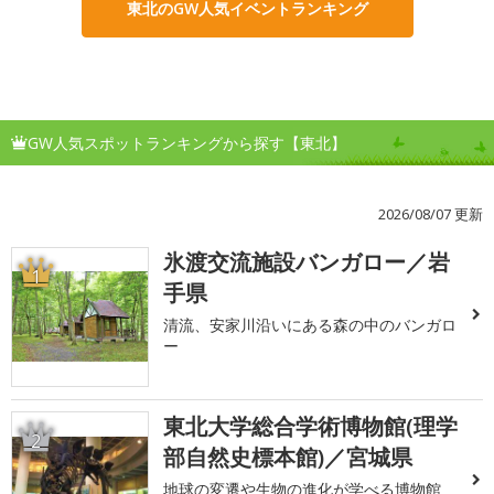
東北のGW人気イベントランキング
GW人気スポットランキングから探す【東北】
2026/08/07 更新
氷渡交流施設バンガロー／岩
1
手県
清流、安家川沿いにある森の中のバンガロ
ー
東北大学総合学術博物館(理学
2
部自然史標本館)／宮城県
地球の変遷や生物の進化が学べる博物館