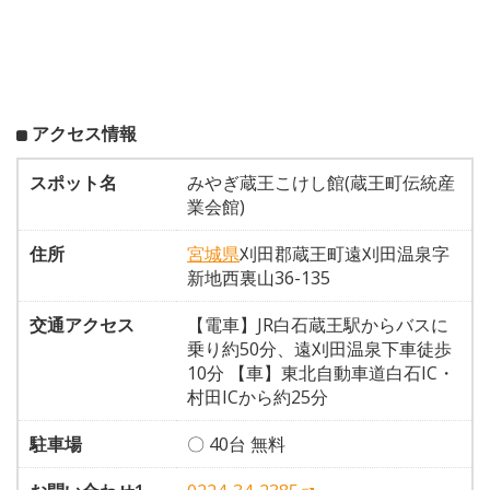
アクセス情報
スポット名
みやぎ蔵王こけし館(蔵王町伝統産
業会館)
住所
宮城県
刈田郡蔵王町遠刈田温泉字
新地西裏山36-135
交通アクセス
【電車】JR白石蔵王駅からバスに
乗り約50分、遠刈田温泉下車徒歩
10分 【車】東北自動車道白石IC・
村田ICから約25分
駐車場
〇 40台 無料