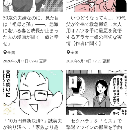
30歳の夫婦なのに、見た目
「いつどうなっても…」70代
は「祖母と孫」――。急激
父が全裸で救急搬送→大人
に老いる妻と成長が止まっ
用オムツを手に最悪を覚悟
た夫の漫画が描く「歳と幸
するアラサー娘の痛切な実
せ」
情【作者に聞く】
全国
全国
2026年5月11日 09:43 更新
2026年5月10日 17:35 更新
「10万円無断決済!?」誠実夫
「セクハラ」を「ミス」で
が釣り沼へ→「家族より趣
撃退？ツインの部屋を予約