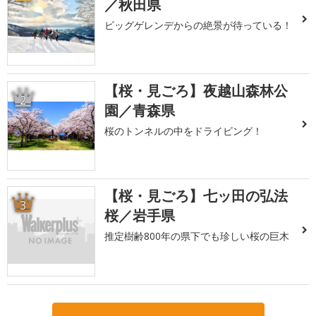
／秋田県
ビッグゲレンデからの絶景が待っている！
【桜・見ごろ】夜越山森林公
2
園／青森県
桜のトンネルの中をドライビング！
【桜・見ごろ】七ッ田の弘法
3
桜／岩手県
推定樹齢800年の県下でも珍しい桜の巨木