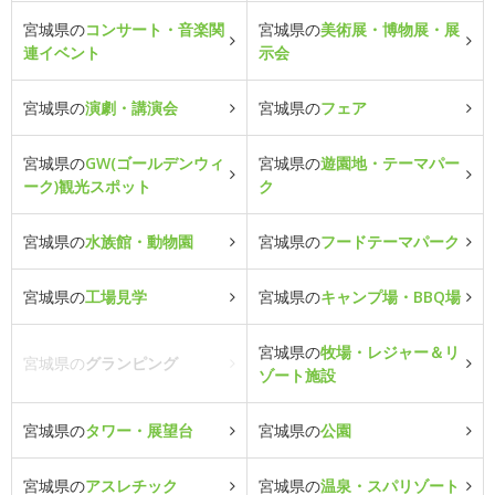
宮城県の
コンサート・音楽関
宮城県の
美術展・博物展・展
連イベント
示会
宮城県の
演劇・講演会
宮城県の
フェア
宮城県の
GW(ゴールデンウィ
宮城県の
遊園地・テーマパー
ーク)観光スポット
ク
宮城県の
水族館・動物園
宮城県の
フードテーマパーク
宮城県の
工場見学
宮城県の
キャンプ場・BBQ場
宮城県の
牧場・レジャー＆リ
宮城県の
グランピング
ゾート施設
宮城県の
タワー・展望台
宮城県の
公園
宮城県の
アスレチック
宮城県の
温泉・スパリゾート