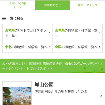
スポット詳細
営業時間など
地図・アクセス
トップ
一覧に戻る
宮城県
のGWおでかけスポッ
宮城県
の博物館・科学館一覧
ト一覧へ
へ
東北
の博物館・科学館一覧へ
全国
の博物館・科学館一覧へ
みやぎ蔵王こけし館(蔵王町伝統産業会館)周辺のGW(ゴールデンウィ
ーク)イベント・おでかけスポット
城山公園
伊達政宗ゆかりの地を整備した公園