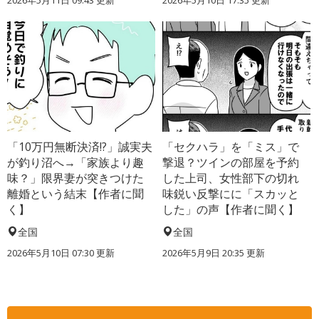
「10万円無断決済!?」誠実夫
「セクハラ」を「ミス」で
が釣り沼へ→「家族より趣
撃退？ツインの部屋を予約
味？」限界妻が突きつけた
した上司、女性部下の切れ
離婚という結末【作者に聞
味鋭い反撃にに「スカッと
く】
した」の声【作者に聞く】
全国
全国
2026年5月10日 07:30 更新
2026年5月9日 20:35 更新