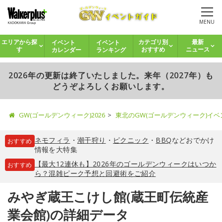
MENU
イベント
イベント
エリアから探
カテゴリ別
最新
カレンダー
ランキング
す
おすすめ
ニュース
2026年の更新は終了いたしました。来年（2027年）も
どうぞよろしくお願いします。
GW(ゴールデンウィーク)2026
東北のGW(ゴールデンウィーク)イ
ネモフィラ
・
潮干狩り
・
ピクニック
・
BBQ
などおでかけ
おすすめ
情報を大特集
【最大12連休も】2026年のゴールデンウィークはいつか
おすすめ
ら？混雑ピーク予想と回避術をご紹介
みやぎ蔵王こけし館(蔵王町伝統産
業会館)の詳細データ