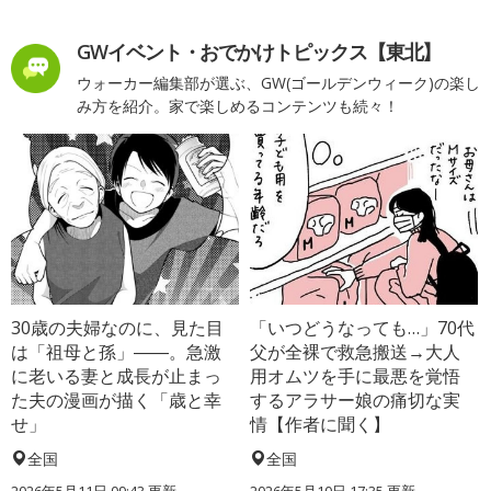
GWイベント・おでかけトピックス【東北】
ウォーカー編集部が選ぶ、GW(ゴールデンウィーク)の楽し
み方を紹介。家で楽しめるコンテンツも続々！
30歳の夫婦なのに、見た目
「いつどうなっても…」70代
は「祖母と孫」――。急激
父が全裸で救急搬送→大人
に老いる妻と成長が止まっ
用オムツを手に最悪を覚悟
た夫の漫画が描く「歳と幸
するアラサー娘の痛切な実
せ」
情【作者に聞く】
全国
全国
2026年5月11日 09:43 更新
2026年5月10日 17:35 更新