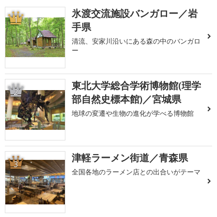
氷渡交流施設バンガロー／岩
1
手県
清流、安家川沿いにある森の中のバンガロ
ー
東北大学総合学術博物館(理学
2
部自然史標本館)／宮城県
地球の変遷や生物の進化が学べる博物館
津軽ラーメン街道／青森県
3
全国各地のラーメン店との出合いがテーマ