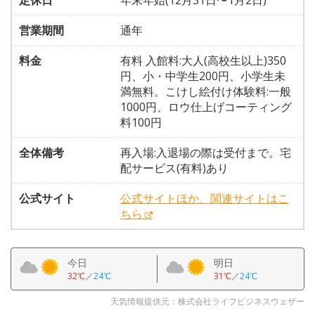
定休日
年末年始(12月31日〜1月2日)
営業期間
通年
料金
有料 入館料:大人(高校生以上)350
円、小・中学生200円、小学生未
満無料。こけし絵付け体験料:一般
1000円、ロウ仕上げコーティング
料100円
全体備考
再入場:入退場の際は受付まで。宅
配サービス(有料)あり
公式サイト
公式サイトほか、関連サイトはこ
ちら
今日
明日
32℃
／
24℃
31℃
／
24℃
天気情報提供元：株式会社ライフビジネスウェザー