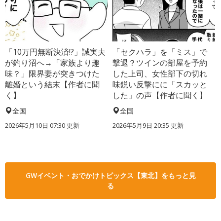
「10万円無断決済!?」誠実夫
「セクハラ」を「ミス」で
が釣り沼へ→「家族より趣
撃退？ツインの部屋を予約
味？」限界妻が突きつけた
した上司、女性部下の切れ
離婚という結末【作者に聞
味鋭い反撃にに「スカッと
く】
した」の声【作者に聞く】
全国
全国
2026年5月10日 07:30 更新
2026年5月9日 20:35 更新
GWイベント・おでかけトピックス【東北】をもっと見
る