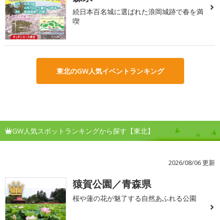
続日本百名城に選ばれた浪岡城跡で春を満
喫
東北のGW人気イベントランキング
GW人気スポットランキングから探す【東北】
2026/08/06 更新
猿賀公園／青森県
1
桜や蓮の花が魅了する自然あふれる公園