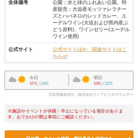
全体備考
公園：水と緑のふれあい公園。特
産販売：大迫産モッツァレラチー
ズとハバネロのレッドカレー、エ
ーデルワイン(大迫および県内産ぶ
どう原料)、ワインゼリー(エーデル
ワイン使用)
公式サイト
公式サイトほか、関連サイトはこ
ちら
今日
明日
31℃
／
24℃
34℃
／
23℃
天気情報提供元：株式会社ライフビジネスウェザー
※施設やイベントが休園・中止になっている場合がありま
す。おでかけの際は事前にご確認ください。