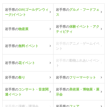
岩手県の
GW(ゴールデンウィ
岩手県の
グルメ・フードフェ
ーク)イベント
ス
岩手県の
体験イベント・アク
岩手県の
物産展
ティビティ
岩手県の
アニメ・ゲームイベ
岩手県の
無料イベント
ント
岩手県の
動物ふれあいイベン
岩手県の
花イベント
ト
岩手県の
祭り
岩手県の
フリーマーケット
岩手県の
コンサート・音楽関
岩手県の
美術展・博物展・展
連イベント
示会
岩手県の
演劇・講演会
岩手県の
フェア