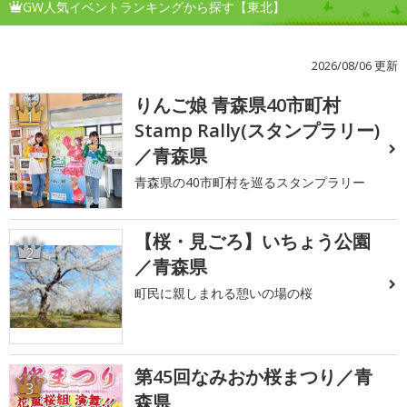
GW人気イベントランキングから探す【東北】
2026/08/06 更新
りんご娘 青森県40市町村
1
Stamp Rally(スタンプラリー)
／青森県
青森県の40市町村を巡るスタンプラリー
【桜・見ごろ】いちょう公園
2
／青森県
町民に親しまれる憩いの場の桜
第45回なみおか桜まつり／青
3
森県