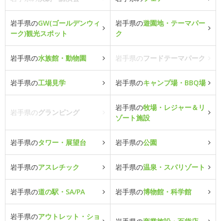
岩手県の
GW(ゴールデンウィ
岩手県の
遊園地・テーマパー
ーク)観光スポット
ク
岩手県の
水族館・動物園
岩手県の
フードテーマパーク
岩手県の
工場見学
岩手県の
キャンプ場・BBQ場
岩手県の
牧場・レジャー＆リ
岩手県の
グランピング
ゾート施設
岩手県の
タワー・展望台
岩手県の
公園
岩手県の
アスレチック
岩手県の
温泉・スパリゾート
岩手県の
道の駅・SA/PA
岩手県の
博物館・科学館
岩手県の
アウトレット・ショ