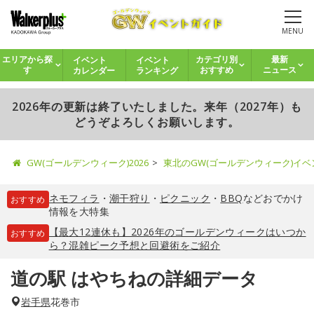
MENU
イベント
イベント
エリアから探
カテゴリ別
最新
カレンダー
ランキング
す
おすすめ
ニュース
2026年の更新は終了いたしました。来年（2027年）も
どうぞよろしくお願いします。
GW(ゴールデンウィーク)2026
東北のGW(ゴールデンウィーク)イ
ネモフィラ
・
潮干狩り
・
ピクニック
・
BBQ
などおでかけ
おすすめ
情報を大特集
【最大12連休も】2026年のゴールデンウィークはいつか
おすすめ
ら？混雑ピーク予想と回避術をご紹介
道の駅 はやちねの詳細データ
岩手県
花巻市