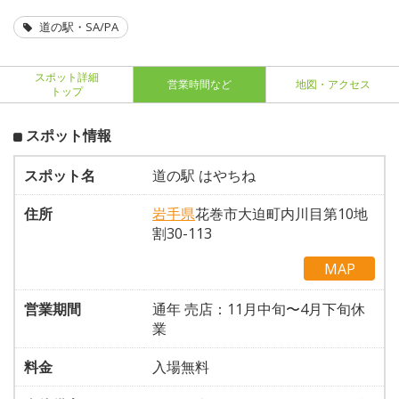
道の駅・SA/PA
スポット詳細
営業時間など
地図・アクセス
トップ
スポット情報
スポット名
道の駅 はやちね
住所
岩手県
花巻市大迫町内川目第10地
割30-113
MAP
営業期間
通年 売店：11月中旬〜4月下旬休
業
料金
入場無料