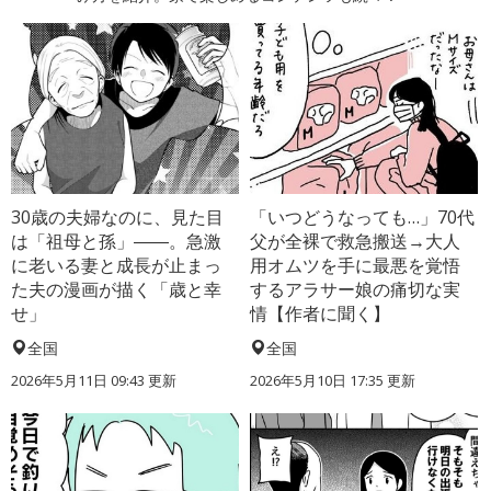
30歳の夫婦なのに、見た目
「いつどうなっても…」70代
は「祖母と孫」――。急激
父が全裸で救急搬送→大人
に老いる妻と成長が止まっ
用オムツを手に最悪を覚悟
た夫の漫画が描く「歳と幸
するアラサー娘の痛切な実
せ」
情【作者に聞く】
全国
全国
2026年5月11日 09:43 更新
2026年5月10日 17:35 更新