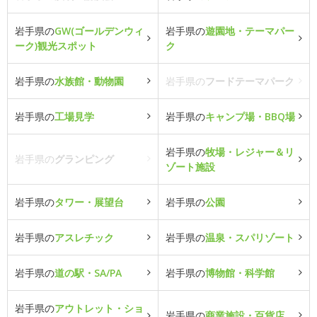
岩手県の
GW(ゴールデンウィ
岩手県の
遊園地・テーマパー
ーク)観光スポット
ク
岩手県の
水族館・動物園
岩手県の
フードテーマパーク
岩手県の
工場見学
岩手県の
キャンプ場・BBQ場
岩手県の
牧場・レジャー＆リ
岩手県の
グランピング
ゾート施設
岩手県の
タワー・展望台
岩手県の
公園
岩手県の
アスレチック
岩手県の
温泉・スパリゾート
岩手県の
道の駅・SA/PA
岩手県の
博物館・科学館
岩手県の
アウトレット・ショ
岩手県の
商業施設・百貨店