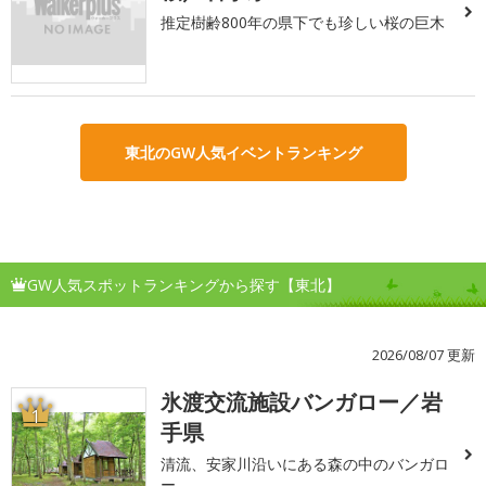
推定樹齢800年の県下でも珍しい桜の巨木
東北のGW人気イベントランキング
GW人気スポットランキングから探す【東北】
2026/08/07 更新
氷渡交流施設バンガロー／岩
1
手県
清流、安家川沿いにある森の中のバンガロ
ー