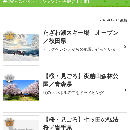
GW人気イベントランキングから探す【東北】
2026/08/07 更新
たざわ湖スキー場 オープン
1
／秋田県
ビッグゲレンデからの絶景が待っている！
【桜・見ごろ】夜越山森林公
2
園／青森県
桜のトンネルの中をドライビング！
【桜・見ごろ】七ッ田の弘法
3
桜／岩手県