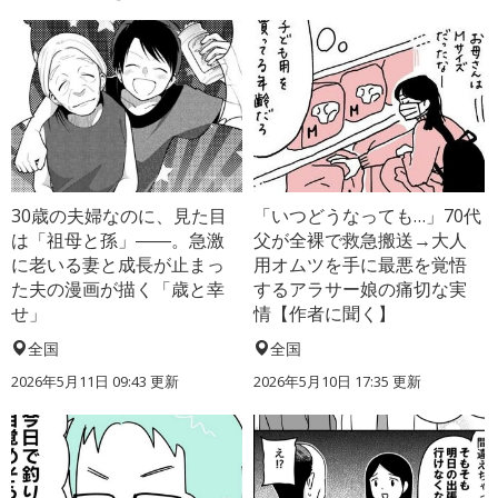
30歳の夫婦なのに、見た目
「いつどうなっても…」70代
は「祖母と孫」――。急激
父が全裸で救急搬送→大人
に老いる妻と成長が止まっ
用オムツを手に最悪を覚悟
た夫の漫画が描く「歳と幸
するアラサー娘の痛切な実
せ」
情【作者に聞く】
全国
全国
2026年5月11日 09:43 更新
2026年5月10日 17:35 更新