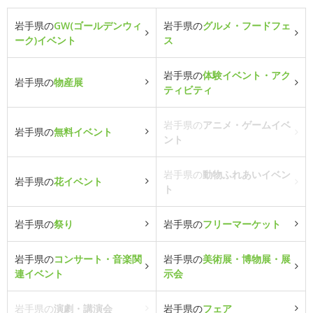
岩手県の
GW(ゴールデンウィ
岩手県の
グルメ・フードフェ
ーク)イベント
ス
岩手県の
体験イベント・アク
岩手県の
物産展
ティビティ
岩手県の
アニメ・ゲームイベ
岩手県の
無料イベント
ント
岩手県の
動物ふれあいイベン
岩手県の
花イベント
ト
岩手県の
祭り
岩手県の
フリーマーケット
岩手県の
コンサート・音楽関
岩手県の
美術展・博物展・展
連イベント
示会
岩手県の
演劇・講演会
岩手県の
フェア