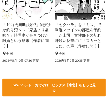
「10万円無断決済!?」誠実夫
「セクハラ」を「ミス」で
が釣り沼へ→「家族より趣
撃退？ツインの部屋を予約
味？」限界妻が突きつけた
した上司、女性部下の切れ
離婚という結末【作者に聞
味鋭い反撃にに「スカッと
く】
した」の声【作者に聞く】
全国
全国
2026年5月10日 07:30 更新
2026年5月9日 20:35 更新
GWイベント・おでかけトピックス【東北】をもっと見
る