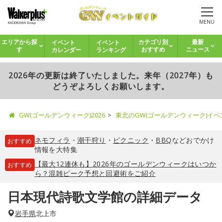
MENU
イベント
イベント
エリアから探
カテゴリ別
最新
カレンダー
ランキング
す
おすすめ
ニュース
2026年の更新は終了いたしました。来年（2027年）も
どうぞよろしくお願いします。
GW(ゴールデンウィーク)2026
東北のGW(ゴールデンウィーク)イ
ネモフィラ
・
潮干狩り
・
ピクニック
・
BBQ
などおでかけ
おすすめ
情報を大特集
【最大12連休も】2026年のゴールデンウィークはいつか
おすすめ
ら？混雑ピーク予想と回避術をご紹介
日本現代詩歌文学館の詳細データ
岩手県
北上市