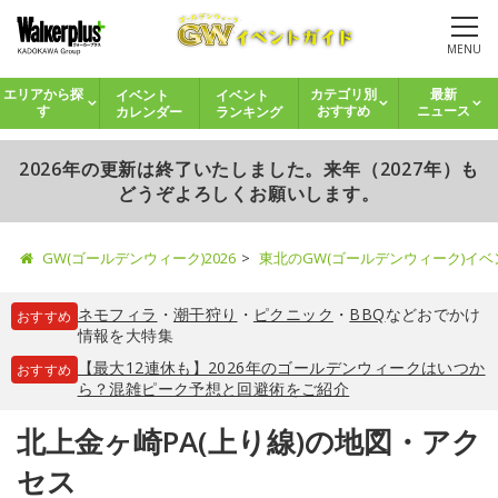
MENU
イベント
イベント
エリアから探
カテゴリ別
最新
カレンダー
ランキング
す
おすすめ
ニュース
2026年の更新は終了いたしました。来年（2027年）も
どうぞよろしくお願いします。
GW(ゴールデンウィーク)2026
東北のGW(ゴールデンウィーク)イ
ネモフィラ
・
潮干狩り
・
ピクニック
・
BBQ
などおでかけ
おすすめ
情報を大特集
【最大12連休も】2026年のゴールデンウィークはいつか
おすすめ
ら？混雑ピーク予想と回避術をご紹介
北上金ヶ崎PA(上り線)の地図・アク
セス