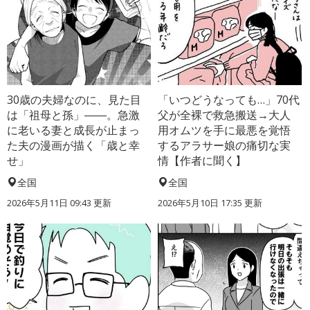
30歳の夫婦なのに、見た目
「いつどうなっても…」70代
は「祖母と孫」――。急激
父が全裸で救急搬送→大人
に老いる妻と成長が止まっ
用オムツを手に最悪を覚悟
た夫の漫画が描く「歳と幸
するアラサー娘の痛切な実
せ」
情【作者に聞く】
全国
全国
2026年5月11日 09:43 更新
2026年5月10日 17:35 更新