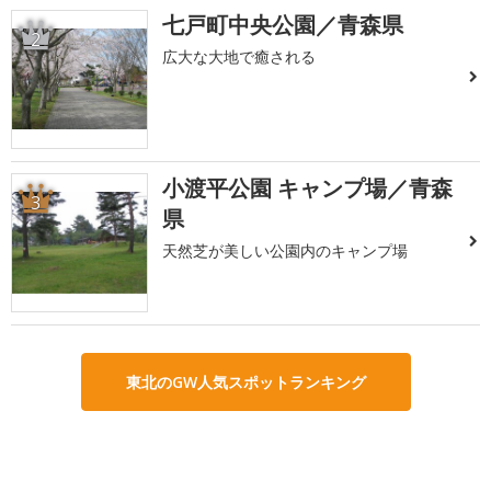
七戸町中央公園／青森県
2
広大な大地で癒される
小渡平公園 キャンプ場／青森
3
県
天然芝が美しい公園内のキャンプ場
東北のGW人気スポットランキング