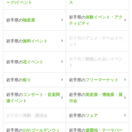
ーク)イベント
ス
岩手県の
体験イベント・アク
岩手県の
物産展
ティビティ
岩手県の
アニメ・ゲームイベ
岩手県の
無料イベント
ント
岩手県の
動物ふれあいイベン
岩手県の
花イベント
ト
岩手県の
祭り
岩手県の
フリーマーケット
岩手県の
コンサート・音楽関
岩手県の
美術展・博物展・展
連イベント
示会
岩手県の
演劇・講演会
岩手県の
フェア
岩手県の
GW(ゴールデンウィ
岩手県の
遊園地・テーマパー