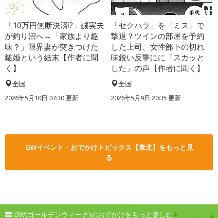
「10万円無断決済!?」誠実夫
「セクハラ」を「ミス」で
が釣り沼へ→「家族より趣
撃退？ツインの部屋を予約
味？」限界妻が突きつけた
した上司、女性部下の切れ
離婚という結末【作者に聞
味鋭い反撃にに「スカッと
く】
した」の声【作者に聞く】
全国
全国
2026年5月10日 07:30 更新
2026年5月9日 20:35 更新
GWイベント・おでかけトピックス【東北】をもっと見
る
GW(ゴールデンウィーク)のおでかけをもっと楽しむ