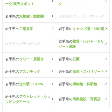
ーク)観光スポット
ク
岩手県の
水族館・動物園
岩手県の
フードテーマパーク
岩手県の
工場見学
岩手県の
キャンプ場・BBQ場
岩手県の
牧場・レジャー＆リ
岩手県の
グランピング
ゾート施設
岩手県の
タワー・展望台
岩手県の
公園
岩手県の
アスレチック
岩手県の
温泉・スパリゾート
岩手県の
道の駅・SA/PA
岩手県の
博物館・科学館
岩手県の
アウトレット・ショ
岩手県の
商業施設・百貨店
ッピングモール