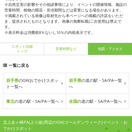
※自然災害の影響やその他諸事情により、イベントの開催情報、施設の
営業時間、植物の開花・見頃期間などは変更になる場合があります。
※掲載されている画像は取材先から本ページへの掲載の許諾をいただ
き、提供されたものとなります。画像の無断転載(二次使用)は禁止で
す。
※表示料金は消費税8％ないし10％の内税表示です。
スポット詳細
営業時間など
地図・アクセス
トップ
一覧に戻る
岩手県
のGWおでかけスポッ
岩手県
の道の駅・SA/PA一覧
ト一覧へ
へ
東北
の道の駅・SA/PA一覧へ
全国
の道の駅・SA/PA一覧へ
北上金ヶ崎PA(上り線)周辺のGW(ゴールデンウィーク)イベント・お
でかけスポット