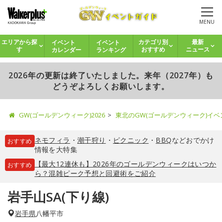
MENU
イベント
イベント
エリアから探
カテゴリ別
最新
カレンダー
ランキング
す
おすすめ
ニュース
2026年の更新は終了いたしました。来年（2027年）も
どうぞよろしくお願いします。
GW(ゴールデンウィーク)2026
東北のGW(ゴールデンウィーク)イ
ネモフィラ
・
潮干狩り
・
ピクニック
・
BBQ
などおでかけ
おすすめ
情報を大特集
【最大12連休も】2026年のゴールデンウィークはいつか
おすすめ
ら？混雑ピーク予想と回避術をご紹介
岩手山SA(下り線)
岩手県
八幡平市