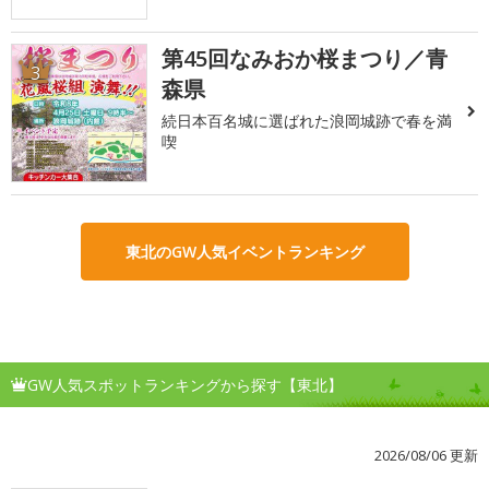
第45回なみおか桜まつり／青
3
森県
続日本百名城に選ばれた浪岡城跡で春を満
喫
東北のGW人気イベントランキング
GW人気スポットランキングから探す【東北】
2026/08/06 更新