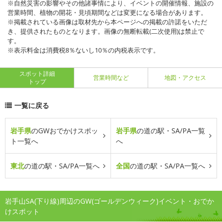
※自然災害の影響やその他諸事情により、イベントの開催情報、施設の
営業時間、植物の開花・見頃期間などは変更になる場合があります。
※掲載されている画像は取材先から本ページへの掲載の許諾をいただ
き、提供されたものとなります。画像の無断転載(二次使用)は禁止で
す。
※表示料金は消費税8％ないし10％の内税表示です。
スポット詳細
営業時間など
地図・アクセス
トップ
一覧に戻る
岩手県
のGWおでかけスポッ
岩手県
の道の駅・SA/PA一覧
ト一覧へ
へ
東北
の道の駅・SA/PA一覧へ
全国
の道の駅・SA/PA一覧へ
岩手山SA(下り線)周辺のGW(ゴールデンウィーク)イベント・おでか
けスポット