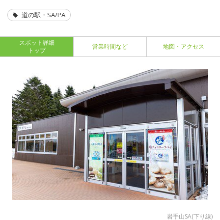
道の駅・SA/PA
スポット詳細
営業時間など
地図・アクセス
トップ
岩手山SA(下り線)