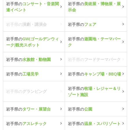
岩手県の
コンサート・音楽関
岩手県の
美術展・博物展・展
連イベント
示会
岩手県の
演劇・講演会
岩手県の
フェア
岩手県の
GW(ゴールデンウィ
岩手県の
遊園地・テーマパー
ーク)観光スポット
ク
岩手県の
水族館・動物園
岩手県の
フードテーマパーク
岩手県の
工場見学
岩手県の
キャンプ場・BBQ場
岩手県の
牧場・レジャー＆リ
岩手県の
グランピング
ゾート施設
岩手県の
タワー・展望台
岩手県の
公園
岩手県の
アスレチック
岩手県の
温泉・スパリゾート