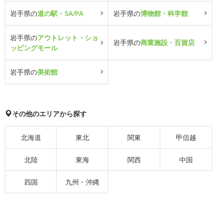
岩手県の
道の駅・SA/PA
岩手県の
博物館・科学館
岩手県の
アウトレット・ショ
岩手県の
商業施設・百貨店
ッピングモール
岩手県の
美術館
その他のエリアから探す
北海道
東北
関東
甲信越
北陸
東海
関西
中国
四国
九州・沖縄