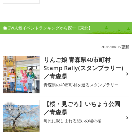
GW人気イベントランキングから探す【東北】
2026/08/06 更新
りんご娘 青森県40市町村
1
Stamp Rally(スタンプラリー)
／青森県
青森県の40市町村を巡るスタンプラリー
【桜・見ごろ】いちょう公園
2
／青森県
町民に親しまれる憩いの場の桜