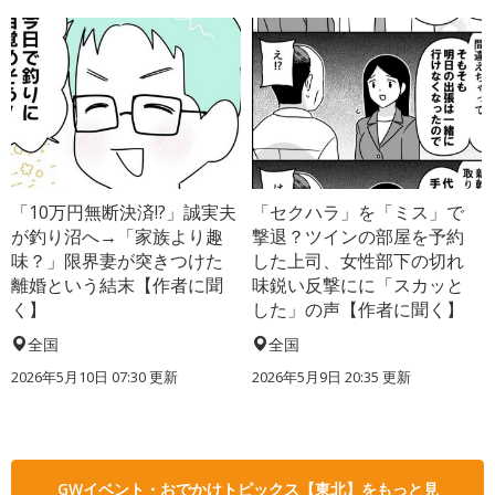
「10万円無断決済!?」誠実夫
「セクハラ」を「ミス」で
が釣り沼へ→「家族より趣
撃退？ツインの部屋を予約
味？」限界妻が突きつけた
した上司、女性部下の切れ
離婚という結末【作者に聞
味鋭い反撃にに「スカッと
く】
した」の声【作者に聞く】
全国
全国
2026年5月10日 07:30 更新
2026年5月9日 20:35 更新
GWイベント・おでかけトピックス【東北】をもっと見