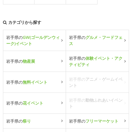
カテゴリから探す
岩手県の
GW(ゴールデンウィ
岩手県の
グルメ・フードフェ
ーク)イベント
ス
岩手県の
体験イベント・アク
岩手県の
物産展
ティビティ
岩手県の
アニメ・ゲームイベ
岩手県の
無料イベント
ント
岩手県の
動物ふれあいイベン
岩手県の
花イベント
ト
岩手県の
祭り
岩手県の
フリーマーケット