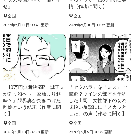
せ」
情【作者に聞く】
全国
全国
2026年5月11日 09:43 更新
2026年5月10日 17:35 更新
「10万円無断決済!?」誠実夫
「セクハラ」を「ミス」で
が釣り沼へ→「家族より趣
撃退？ツインの部屋を予約
味？」限界妻が突きつけた
した上司、女性部下の切れ
離婚という結末【作者に聞
味鋭い反撃にに「スカッと
く】
した」の声【作者に聞く】
全国
全国
2026年5月10日 07:30 更新
2026年5月9日 20:35 更新