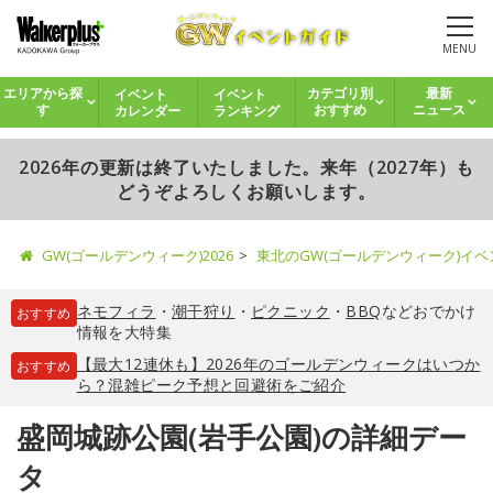
MENU
イベント
イベント
エリアから探
カテゴリ別
最新
カレンダー
ランキング
す
おすすめ
ニュース
2026年の更新は終了いたしました。来年（2027年）も
どうぞよろしくお願いします。
GW(ゴールデンウィーク)2026
東北のGW(ゴールデンウィーク)イ
ネモフィラ
・
潮干狩り
・
ピクニック
・
BBQ
などおでかけ
おすすめ
情報を大特集
【最大12連休も】2026年のゴールデンウィークはいつか
おすすめ
ら？混雑ピーク予想と回避術をご紹介
盛岡城跡公園(岩手公園)の詳細デー
タ