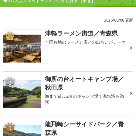
GW人気スポットランキングから探す【東北】
2026/08/08 更新
津軽ラーメン街道／青森県
1
全国各地のラーメン店との出合いがテーマ
御所の台オートキャンプ場／
2
秋田県
海まで徒歩2分のキャンプ場で海水浴も満
喫
龍飛崎シーサイドパーク／青
3
森県