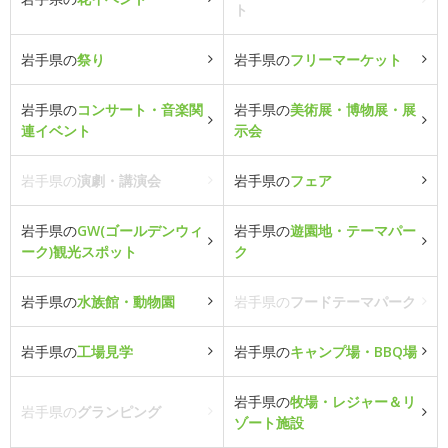
ト
岩手県の
祭り
岩手県の
フリーマーケット
岩手県の
コンサート・音楽関
岩手県の
美術展・博物展・展
連イベント
示会
岩手県の
演劇・講演会
岩手県の
フェア
岩手県の
GW(ゴールデンウィ
岩手県の
遊園地・テーマパー
ーク)観光スポット
ク
岩手県の
水族館・動物園
岩手県の
フードテーマパーク
岩手県の
工場見学
岩手県の
キャンプ場・BBQ場
岩手県の
牧場・レジャー＆リ
岩手県の
グランピング
ゾート施設