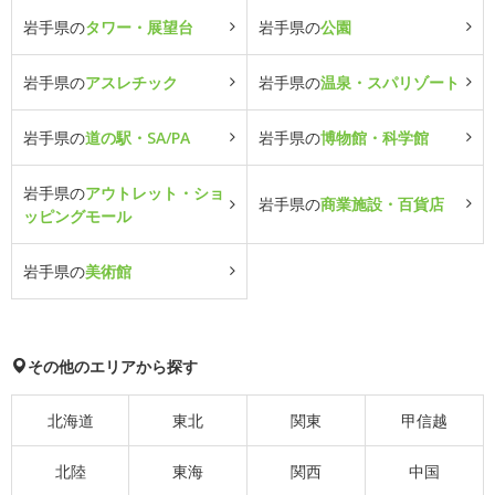
岩手県の
タワー・展望台
岩手県の
公園
岩手県の
アスレチック
岩手県の
温泉・スパリゾート
岩手県の
道の駅・SA/PA
岩手県の
博物館・科学館
岩手県の
アウトレット・ショ
岩手県の
商業施設・百貨店
ッピングモール
岩手県の
美術館
その他のエリアから探す
北海道
東北
関東
甲信越
北陸
東海
関西
中国