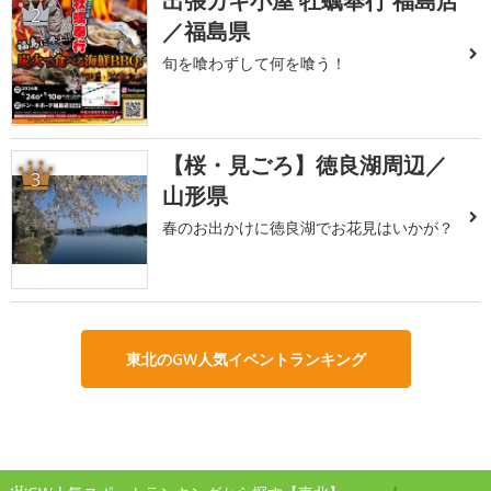
出張カキ小屋 牡蠣奉行 福島店
2
／福島県
旬を喰わずして何を喰う！
【桜・見ごろ】徳良湖周辺／
3
山形県
春のお出かけに徳良湖でお花見はいかが？
東北のGW人気イベントランキング