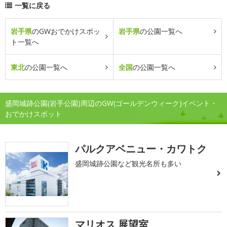
一覧に戻る
岩手県
のGWおでかけスポッ
岩手県
の公園一覧へ
ト一覧へ
東北
の公園一覧へ
全国
の公園一覧へ
盛岡城跡公園(岩手公園)周辺のGW(ゴールデンウィーク)イベント・
おでかけスポット
パルクアベニュー・カワトク
盛岡城跡公園など観光名所も多い
マリオス 展望室