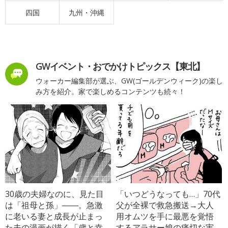
四国
九州・沖縄
GWイベント・おでかけトピックス【東北】
ウォーカー編集部が選ぶ、GW(ゴールデンウィーク)の楽し
み方を紹介。家で楽しめるコンテンツも続々！
30歳の夫婦なのに、見た目
「いつどうなっても…」70代
は「祖母と孫」――。急激
父が全裸で救急搬送→大人
に老いる妻と成長が止まっ
用オムツを手に最悪を覚悟
た夫の漫画が描く「歳と幸
するアラサー娘の痛切な実