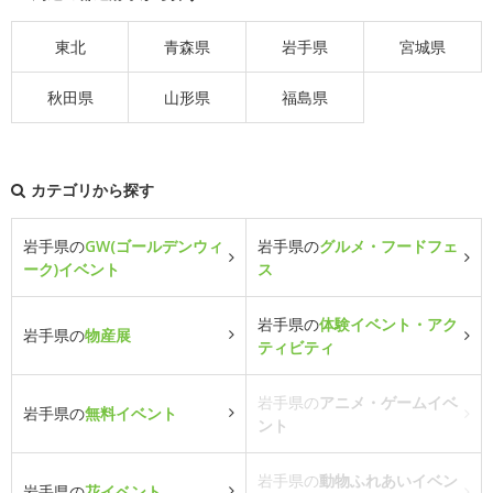
東北
青森県
岩手県
宮城県
秋田県
山形県
福島県
カテゴリから探す
岩手県の
GW(ゴールデンウィ
岩手県の
グルメ・フードフェ
ーク)イベント
ス
岩手県の
体験イベント・アク
岩手県の
物産展
ティビティ
岩手県の
アニメ・ゲームイベ
岩手県の
無料イベント
ント
岩手県の
動物ふれあいイベン
岩手県の
花イベント