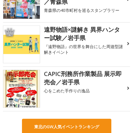
／青森県
青森県の40市町村を巡るスタンプラリー
遠野物語×謎解き 異界ハンタ
2
ー試験／岩手県
『遠野物語』の世界を舞台にした周遊型謎
解きイベント
CAPIC刑務所作業製品 展示即
3
売会／岩手県
心をこめた手作りの逸品
東北のGW人気イベントランキング