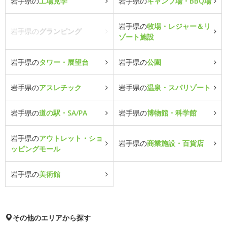
岩手県の
工場見学
岩手県の
キャンプ場・BBQ場
岩手県の
牧場・レジャー＆リ
岩手県の
グランピング
ゾート施設
岩手県の
タワー・展望台
岩手県の
公園
岩手県の
アスレチック
岩手県の
温泉・スパリゾート
岩手県の
道の駅・SA/PA
岩手県の
博物館・科学館
岩手県の
アウトレット・ショ
岩手県の
商業施設・百貨店
ッピングモール
岩手県の
美術館
その他のエリアから探す