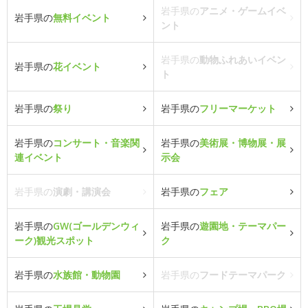
岩手県の
アニメ・ゲームイベ
岩手県の
無料イベント
ント
岩手県の
動物ふれあいイベン
岩手県の
花イベント
ト
岩手県の
祭り
岩手県の
フリーマーケット
岩手県の
コンサート・音楽関
岩手県の
美術展・博物展・展
連イベント
示会
岩手県の
演劇・講演会
岩手県の
フェア
岩手県の
GW(ゴールデンウィ
岩手県の
遊園地・テーマパー
ーク)観光スポット
ク
岩手県の
水族館・動物園
岩手県の
フードテーマパーク