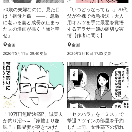
30歳の夫婦なのに、見た目
「いつどうなっても…」70代
は「祖母と孫」――。急激
父が全裸で救急搬送→大人
に老いる妻と成長が止まっ
用オムツを手に最悪を覚悟
た夫の漫画が描く「歳と幸
するアラサー娘の痛切な実
せ」
情【作者に聞く】
全国
全国
2026年5月11日 09:43 更新
2026年5月10日 17:35 更新
「10万円無断決済!?」誠実夫
「セクハラ」を「ミス」で
が釣り沼へ→「家族より趣
撃退？ツインの部屋を予約
味？」限界妻が突きつけた
した上司、女性部下の切れ