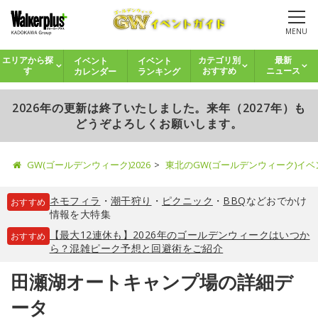
MENU
イベント
イベント
エリアから探
カテゴリ別
最新
カレンダー
ランキング
す
おすすめ
ニュース
2026年の更新は終了いたしました。来年（2027年）も
どうぞよろしくお願いします。
GW(ゴールデンウィーク)2026
東北のGW(ゴールデンウィーク)イ
ネモフィラ
・
潮干狩り
・
ピクニック
・
BBQ
などおでかけ
おすすめ
情報を大特集
【最大12連休も】2026年のゴールデンウィークはいつか
おすすめ
ら？混雑ピーク予想と回避術をご紹介
田瀬湖オートキャンプ場の詳細デ
ータ