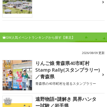
GW人気イベントランキングから探す【東北】
2026/08/09 更新
りんご娘 青森県40市町村
1
Stamp Rally(スタンプラリー)
／青森県
青森県の40市町村を巡るスタンプラリー
遠野物語×謎解き 異界ハンタ
2
ー試験／岩手県