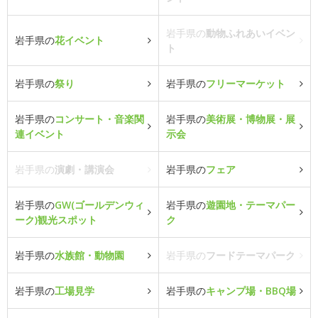
岩手県の
動物ふれあいイベン
岩手県の
花イベント
ト
岩手県の
祭り
岩手県の
フリーマーケット
岩手県の
コンサート・音楽関
岩手県の
美術展・博物展・展
連イベント
示会
岩手県の
演劇・講演会
岩手県の
フェア
岩手県の
GW(ゴールデンウィ
岩手県の
遊園地・テーマパー
ーク)観光スポット
ク
岩手県の
水族館・動物園
岩手県の
フードテーマパーク
岩手県の
工場見学
岩手県の
キャンプ場・BBQ場