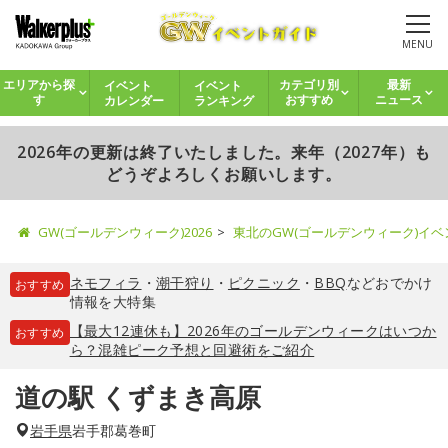
MENU
イベント
イベント
エリアから探
カテゴリ別
最新
カレンダー
ランキング
す
おすすめ
ニュース
2026年の更新は終了いたしました。来年（2027年）も
どうぞよろしくお願いします。
GW(ゴールデンウィーク)2026
東北のGW(ゴールデンウィーク)イ
ネモフィラ
・
潮干狩り
・
ピクニック
・
BBQ
などおでかけ
おすすめ
情報を大特集
【最大12連休も】2026年のゴールデンウィークはいつか
おすすめ
ら？混雑ピーク予想と回避術をご紹介
道の駅 くずまき高原
岩手県
岩手郡葛巻町