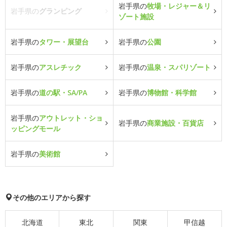
岩手県の
牧場・レジャー＆リ
岩手県の
グランピング
ゾート施設
岩手県の
タワー・展望台
岩手県の
公園
岩手県の
アスレチック
岩手県の
温泉・スパリゾート
岩手県の
道の駅・SA/PA
岩手県の
博物館・科学館
岩手県の
アウトレット・ショ
岩手県の
商業施設・百貨店
ッピングモール
岩手県の
美術館
その他のエリアから探す
北海道
東北
関東
甲信越