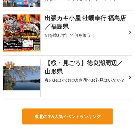
出張カキ小屋 牡蠣奉行 福島店
2
／福島県
旬を喰わずして何を喰う！
【桜・見ごろ】徳良湖周辺／
3
山形県
春のお出かけに徳良湖でお花見はいかが？
東北のGW人気イベントランキング