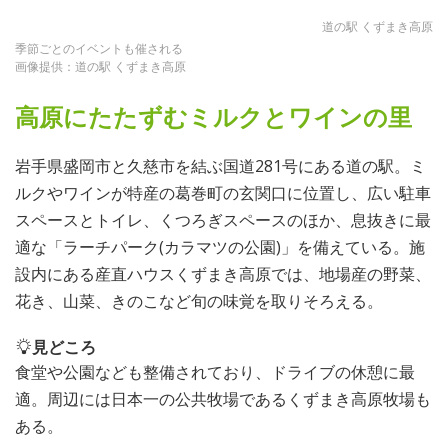
道の駅 くずまき高原
季節ごとのイベントも催される
画像提供：道の駅 くずまき高原
高原にたたずむミルクとワインの里
岩手県盛岡市と久慈市を結ぶ国道281号にある道の駅。ミ
ルクやワインが特産の葛巻町の玄関口に位置し、広い駐車
スペースとトイレ、くつろぎスペースのほか、息抜きに最
適な「ラーチパーク(カラマツの公園)」を備えている。施
設内にある産直ハウスくずまき高原では、地場産の野菜、
花き、山菜、きのこなど旬の味覚を取りそろえる。
見どころ
食堂や公園なども整備されており、ドライブの休憩に最
適。周辺には日本一の公共牧場であるくずまき高原牧場も
ある。