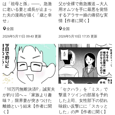
は「祖母と孫」――。急激
父が全裸で救急搬送→大人
に老いる妻と成長が止まっ
用オムツを手に最悪を覚悟
た夫の漫画が描く「歳と幸
するアラサー娘の痛切な実
せ」
情【作者に聞く】
全国
全国
2026年5月11日 09:43 更新
2026年5月10日 17:35 更新
「10万円無断決済!?」誠実夫
「セクハラ」を「ミス」で
が釣り沼へ→「家族より趣
撃退？ツインの部屋を予約
味？」限界妻が突きつけた
した上司、女性部下の切れ
離婚という結末【作者に聞
味鋭い反撃にに「スカッと
く】
した」の声【作者に聞く】