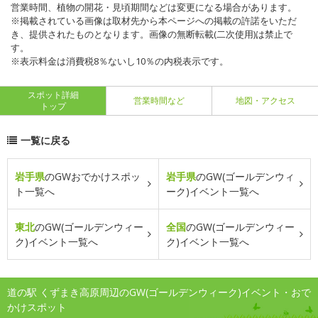
営業時間、植物の開花・見頃期間などは変更になる場合があります。
※掲載されている画像は取材先から本ページへの掲載の許諾をいただ
き、提供されたものとなります。画像の無断転載(二次使用)は禁止で
す。
※表示料金は消費税8％ないし10％の内税表示です。
スポット詳細
営業時間など
地図・アクセス
トップ
一覧に戻る
岩手県
のGWおでかけスポッ
岩手県
のGW(ゴールデンウィ
ト一覧へ
ーク)イベント一覧へ
東北
のGW(ゴールデンウィー
全国
のGW(ゴールデンウィー
ク)イベント一覧へ
ク)イベント一覧へ
道の駅 くずまき高原周辺のGW(ゴールデンウィーク)イベント・おで
かけスポット