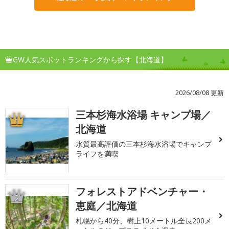
GW人気スポットランキングから探す【北海道】
2026/08/08 更新
三本杉海水浴場 キャンプ場／
1
北海道
水質最高評価の三本杉海水浴場でキャンプ
ライフを満喫
フォレストアドベンチャー・
2
恵庭／北海道
札幌から40分、樹上10メートル全長200メ