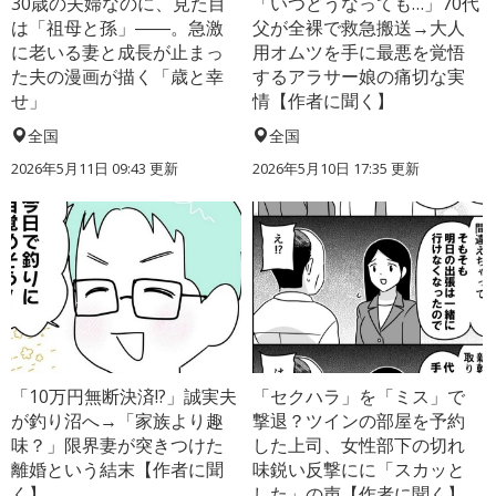
30歳の夫婦なのに、見た目
「いつどうなっても…」70代
は「祖母と孫」――。急激
父が全裸で救急搬送→大人
に老いる妻と成長が止まっ
用オムツを手に最悪を覚悟
た夫の漫画が描く「歳と幸
するアラサー娘の痛切な実
せ」
情【作者に聞く】
全国
全国
2026年5月11日 09:43 更新
2026年5月10日 17:35 更新
「10万円無断決済!?」誠実夫
「セクハラ」を「ミス」で
が釣り沼へ→「家族より趣
撃退？ツインの部屋を予約
味？」限界妻が突きつけた
した上司、女性部下の切れ
離婚という結末【作者に聞
味鋭い反撃にに「スカッと
く】
した」の声【作者に聞く】