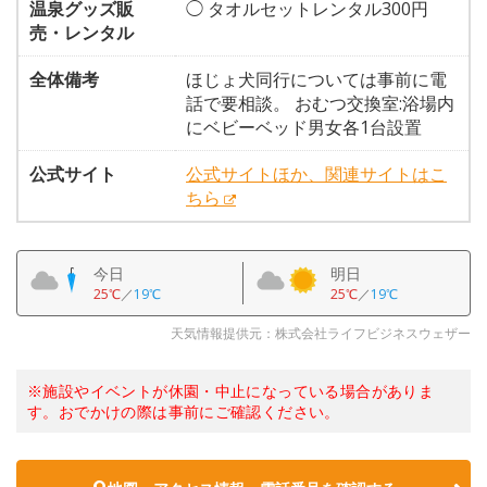
温泉グッズ販
◯ タオルセットレンタル300円
売・レンタル
全体備考
ほじょ犬同行については事前に電
話で要相談。 おむつ交換室:浴場内
にベビーベッド男女各1台設置
公式サイト
公式サイトほか、関連サイトはこ
ちら
今日
明日
25℃
／
19℃
25℃
／
19℃
天気情報提供元：株式会社ライフビジネスウェザー
※施設やイベントが休園・中止になっている場合がありま
す。おでかけの際は事前にご確認ください。