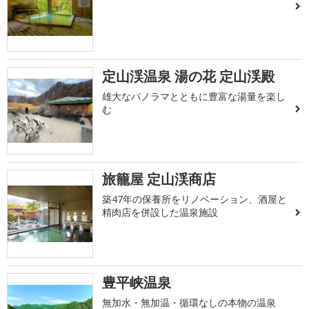
定山渓温泉 湯の花 定山渓殿
雄大なパノラマとともに豊富な湯量を楽し
む
旅籠屋 定山渓商店
築47年の保養所をリノベーション、酒屋と
精肉店を併設した温泉施設
豊平峡温泉
無加水・無加温・循環なしの本物の温泉