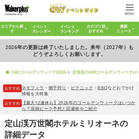
MENU
イベント
イベント
エリアから探
カテゴリ別
最新
カレンダー
ランキング
す
おすすめ
ニュース
2026年の更新は終了いたしました。来年（2027年）も
どうぞよろしくお願いします。
GW(ゴールデンウィーク)2026
北海道のGW(ゴールデンウィーク)
ネモフィラ
・
潮干狩り
・
ピクニック
・
BBQ
などおでかけ
おすすめ
情報を大特集
【最大12連休も】2026年のゴールデンウィークはいつか
おすすめ
ら？混雑ピーク予想と回避術をご紹介
定山渓万世閣ホテルミリオーネの
詳細データ