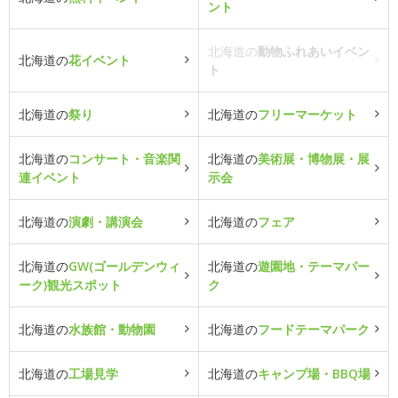
ント
北海道の
動物ふれあいイベン
北海道の
花イベント
ト
北海道の
祭り
北海道の
フリーマーケット
北海道の
コンサート・音楽関
北海道の
美術展・博物展・展
連イベント
示会
北海道の
演劇・講演会
北海道の
フェア
北海道の
GW(ゴールデンウィ
北海道の
遊園地・テーマパー
ーク)観光スポット
ク
北海道の
水族館・動物園
北海道の
フードテーマパーク
北海道の
工場見学
北海道の
キャンプ場・BBQ場