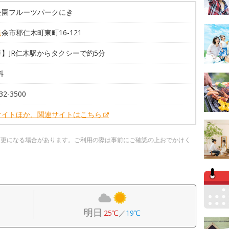
公園フルーツパークにき
道
余市郡仁木町東町16-121
】JR仁木駅からタクシーで約5分
料
32-3500
サイトほか、関連サイトはこちら
変更になる場合があります。ご利用の際は事前にご確認の上おでかけく
明日
25℃
／
19℃