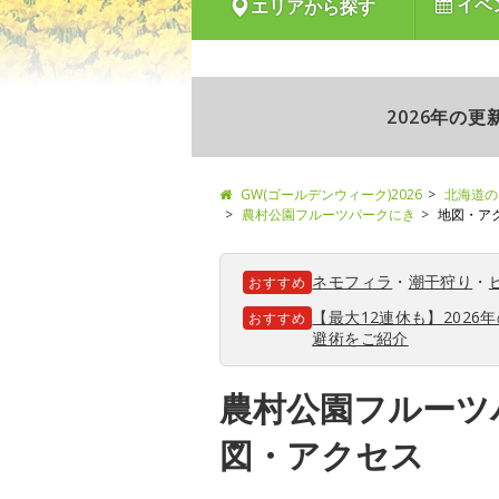
イベ
エリアから探す
2026年の
GW(ゴールデンウィーク)2026
北海道の
農村公園フルーツパークにき
地図・ア
ネモフィラ
・
潮干狩り
・
おすすめ
【最大12連休も】202
おすすめ
避術をご紹介
農村公園フルーツ
図・アクセス