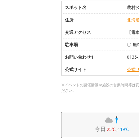
スポット名
農村
住所
北海
交通アクセス
【電車
駐車場
〇 無
お問い合わせ1
0135-
公式サイト
公式
※イベントの開催情報や施設の営業時間等は
ださい。
今日
25℃
／
19℃