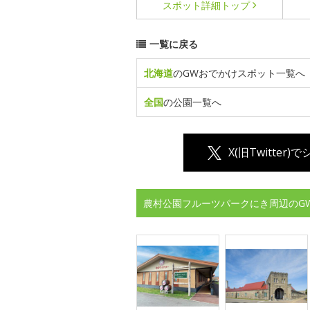
スポット詳細
トップ
一覧に戻る
北海道
のGWおでかけスポット一覧へ
全国
の公園一覧へ
X(旧Twitter)
農村公園フルーツパークにき周辺のG