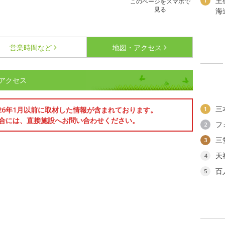
主
1
このページをスマホで
見る
海
営業時間など
地図・アクセス
アクセス
三
026年1月以前に取材した情報が含まれております。
1
合には、直接施設へお問い合わせください。
フ
2
三
3
天
4
百
5