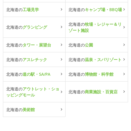
北海道の
工場見学
北海道の
キャンプ場・BBQ場
北海道の
牧場・レジャー＆リ
北海道の
グランピング
ゾート施設
北海道の
タワー・展望台
北海道の
公園
北海道の
アスレチック
北海道の
温泉・スパリゾート
北海道の
道の駅・SA/PA
北海道の
博物館・科学館
北海道の
アウトレット・ショ
北海道の
商業施設・百貨店
ッピングモール
北海道の
美術館