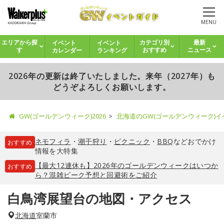
MENU
イベント
イベント
エリアから探
カテゴリ別
最新
カレンダー
ランキング
す
おすすめ
ニュース
2026年の更新は終了いたしました。来年（2027年）も
どうぞよろしくお願いします。
GW(ゴールデンウィーク)2026
北海道のGW(ゴールデンウィーク)
ネモフィラ
・
潮干狩り
・
ピクニック
・
BBQ
などおでかけ
おすすめ
情報を大特集
【最大12連休も】2026年のゴールデンウィークはいつか
おすすめ
ら？混雑ピーク予想と回避術をご紹介
白鳥湾展望台の地図・アクセス
北海道
室蘭市