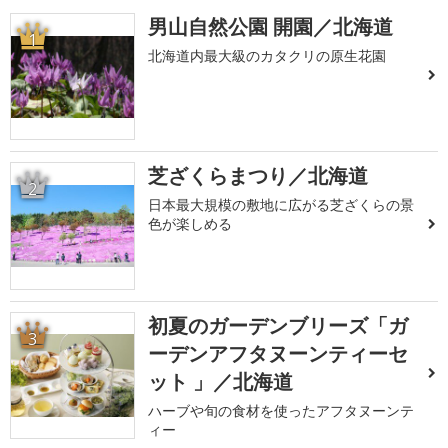
男山自然公園 開園／北海道
1
北海道内最大級のカタクリの原生花園
芝ざくらまつり／北海道
2
日本最大規模の敷地に広がる芝ざくらの景
色が楽しめる
初夏のガーデンブリーズ「ガ
3
ーデンアフタヌーンティーセ
ット 」／北海道
ハーブや旬の食材を使ったアフタヌーンテ
ィー