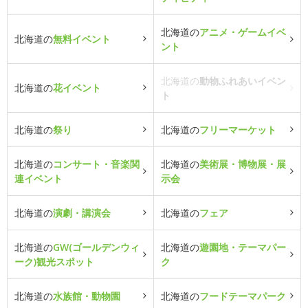
北海道の
アニメ・ゲームイベ
北海道の
無料イベント
ント
北海道の
動物ふれあいイベン
北海道の
花イベント
ト
北海道の
祭り
北海道の
フリーマーケット
北海道の
コンサート・音楽関
北海道の
美術展・博物展・展
連イベント
示会
北海道の
演劇・講演会
北海道の
フェア
北海道の
GW(ゴールデンウィ
北海道の
遊園地・テーマパー
ーク)観光スポット
ク
北海道の
水族館・動物園
北海道の
フードテーマパーク