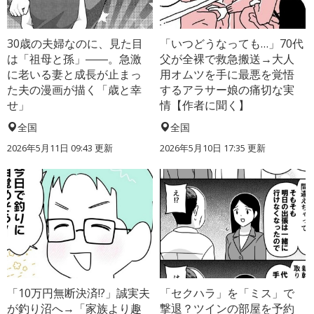
30歳の夫婦なのに、見た目
「いつどうなっても…」70代
は「祖母と孫」――。急激
父が全裸で救急搬送→大人
に老いる妻と成長が止まっ
用オムツを手に最悪を覚悟
た夫の漫画が描く「歳と幸
するアラサー娘の痛切な実
せ」
情【作者に聞く】
全国
全国
2026年5月11日 09:43 更新
2026年5月10日 17:35 更新
「10万円無断決済!?」誠実夫
「セクハラ」を「ミス」で
が釣り沼へ→「家族より趣
撃退？ツインの部屋を予約