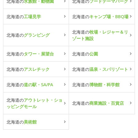
北海道の
水族館・動物園
北海道の
フードテーマパーク
北海道の
工場見学
北海道の
キャンプ場・BBQ場
北海道の
牧場・レジャー＆リ
北海道の
グランピング
ゾート施設
北海道の
タワー・展望台
北海道の
公園
北海道の
アスレチック
北海道の
温泉・スパリゾート
北海道の
道の駅・SA/PA
北海道の
博物館・科学館
北海道の
アウトレット・ショ
北海道の
商業施設・百貨店
ッピングモール
北海道の
美術館