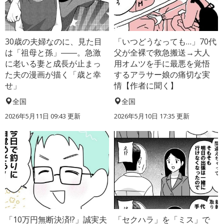
30歳の夫婦なのに、見た目
「いつどうなっても…」70代
は「祖母と孫」――。急激
父が全裸で救急搬送→大人
に老いる妻と成長が止まっ
用オムツを手に最悪を覚悟
た夫の漫画が描く「歳と幸
するアラサー娘の痛切な実
せ」
情【作者に聞く】
全国
全国
2026年5月11日 09:43 更新
2026年5月10日 17:35 更新
「10万円無断決済!?」誠実夫
「セクハラ」を「ミス」で