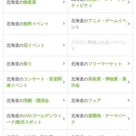
北海道の
物産展
ティビティ
北海道の
アニメ・ゲームイベ
北海道の
無料イベント
ント
北海道の
動物ふれあいイベン
北海道の
花イベント
ト
北海道の
祭り
北海道の
フリーマーケット
北海道の
コンサート・音楽関
北海道の
美術展・博物展・展
連イベント
示会
北海道の
演劇・講演会
北海道の
フェア
北海道の
GW(ゴールデンウィ
北海道の
遊園地・テーマパー
ーク)観光スポット
ク