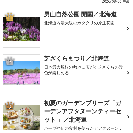
2026/08/06 更新
男山自然公園 開園／北海道
1
北海道内最大級のカタクリの原生花園
芝ざくらまつり／北海道
2
日本最大規模の敷地に広がる芝ざくらの景
色が楽しめる
初夏のガーデンブリーズ「ガ
3
ーデンアフタヌーンティーセ
ット 」／北海道
ハーブや旬の食材を使ったアフタヌーンテ