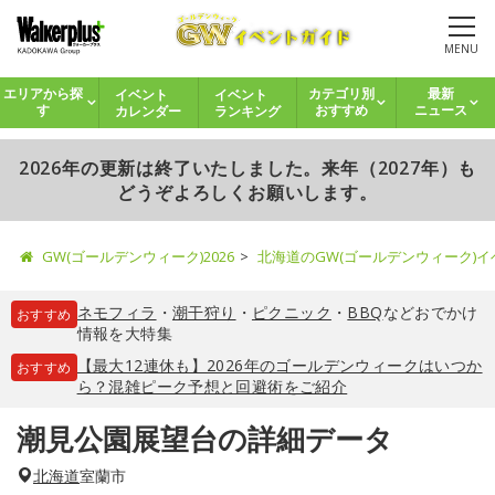
MENU
イベント
イベント
エリアから探
カテゴリ別
最新
カレンダー
ランキング
す
おすすめ
ニュース
2026年の更新は終了いたしました。来年（2027年）も
どうぞよろしくお願いします。
GW(ゴールデンウィーク)2026
北海道のGW(ゴールデンウィーク)
ネモフィラ
・
潮干狩り
・
ピクニック
・
BBQ
などおでかけ
おすすめ
情報を大特集
【最大12連休も】2026年のゴールデンウィークはいつか
おすすめ
ら？混雑ピーク予想と回避術をご紹介
潮見公園展望台の詳細データ
北海道
室蘭市