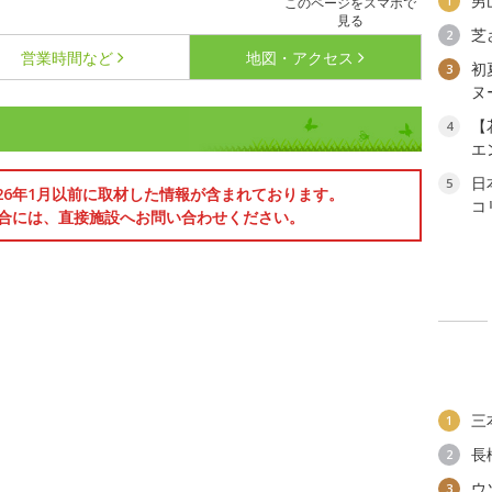
男
1
このページをスマホで
見る
芝
2
営業時間など
地図・アクセス
初
3
ヌ
【
4
エ
日
5
026年1月以前に取材した情報が含まれております。
コ
合には、直接施設へお問い合わせください。
三
1
長
2
ウ
3