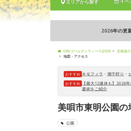
イベ
エリアから探す
2026年の
GW(ゴールデンウィーク)2026
北海道の
地図・アクセス
ネモフィラ
・
潮干狩り
・
おすすめ
【最大12連休も】202
おすすめ
避術をご紹介
美唄市東明公園の
公園