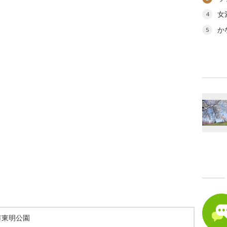
女
4
か
5
市東明公園