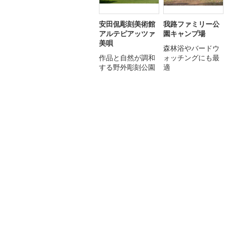
安田侃彫刻美術館
我路ファミリー公
アルテピアッツァ
園キャンプ場
美唄
森林浴やバードウ
作品と自然が調和
ォッチングにも最
する野外彫刻公園
適