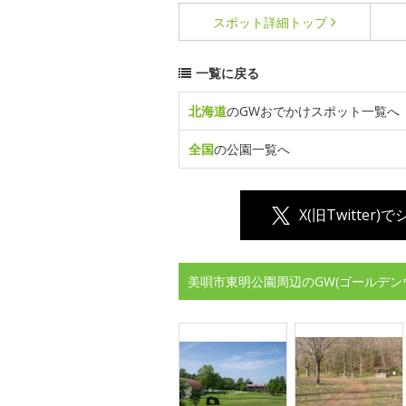
スポット詳細
トップ
一覧に戻る
北海道
のGWおでかけスポット一覧へ
全国
の公園一覧へ
X(旧Twitter)
美唄市東明公園周辺のGW(ゴールデン