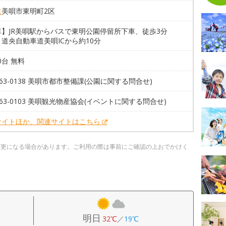
道
美唄市東明町2区
車】JR美唄駅からバスで東明公園停留所下車、徒歩3分
道央自動車道美唄ICから約10分
00台 無料
6-63-0138 美唄市都市整備課(公園に関する問合せ)
6-63-0103 美唄観光物産協会(イベントに関する問合せ)
サイトほか、関連サイトはこちら
変更になる場合があります。ご利用の際は事前にご確認の上おでかけく
明日
32℃
／
19℃