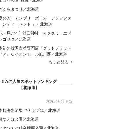
山自然公園 開園／北海道
ざくらまつり／北海道
夏のガーデンブリーズ「ガーデンアフタ
ーンティーセット 」／北海道
花・見ごろ】浦臼神社 カタクリ・エゾ
ンゴサク／北海道
本初の韓国古着専門店『グッドフラット
リア』＠イオンモール旭川西／北海道
もっと見る
GWの人気スポットランキング
【北海道】
2026/08/06 更新
本杉海水浴場 キャンプ場／北海道
橋なえぼ公園／北海道
ソタンナイ砂金採掘公園／北海道