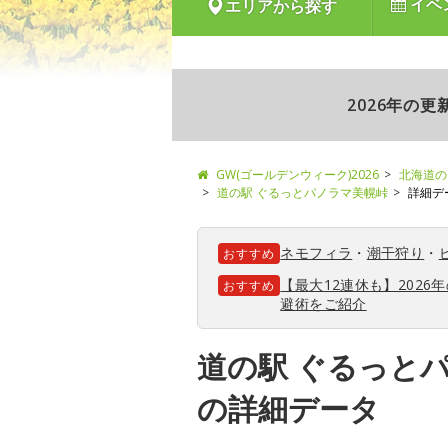
イベ
エリアから探す
2026年の
GW(ゴールデンウィーク)2026
北海道の
道の駅 ぐるっとパノラマ美幌峠
詳細デ
ネモフィラ
・
潮干狩り
・
おすすめ
【最大12連休も】202
おすすめ
避術をご紹介
道の駅 ぐるっと
の詳細データ