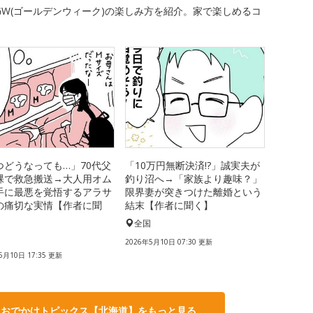
W(ゴールデンウィーク)の楽しみ方を紹介。家で楽しめるコ
つどうなっても…」70代父
「10万円無断決済!?」誠実夫が
裸で救急搬送→大人用オム
釣り沼へ→「家族より趣味？」
手に最悪を覚悟するアラサ
限界妻が突きつけた離婚という
の痛切な実情【作者に聞
結末【作者に聞く】
全国
国
2026年5月10日 07:30 更新
5月10日 17:35 更新
・おでかけトピックス【北海道】をもっと見る