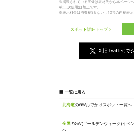
※掲載されている画像は取材先から本ページ
載(二次使用)は禁止です。
※表示料金は消費税8％ないし10％の内税表示
スポット詳細
トップ
X(旧Twitter)
一覧に戻る
北海道
のGWおでかけスポット一覧へ
全国
のGW(ゴールデンウィーク)イベ
へ