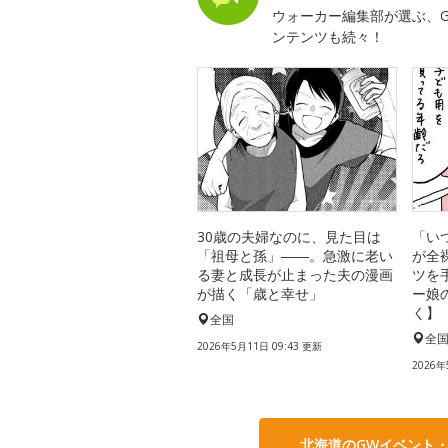
ウォーカー編集部が選ぶ、G
ンテンツも続々！
30歳の夫婦なのに、見た目は
「い
「祖母と孫」――。急激に老い
が全
る妻と成長が止まった夫の漫画
ツを
が描く「歳と幸せ」
ー娘
く】
全国
全
2026年5月11日 09:43 更新
2026年
北海道のGWイベント