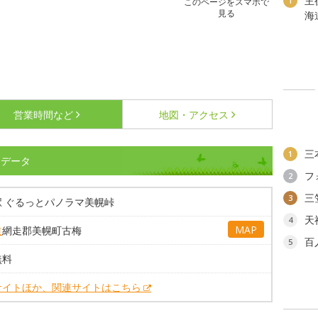
主
1
このページをスマホで
見る
海
営業時間など
地図・アクセス
三
1
細データ
フ
2
三
3
駅 ぐるっとパノラマ美幌峠
天
4
MAP
道
網走郡美幌町古梅
百
5
無料
サイトほか、関連サイトはこちら