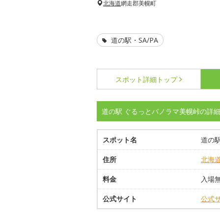
北海道
網走郡美幌町
道の駅・SA/PA
スポット詳細
トップ
道の駅 ぐるっとパノラマ美幌峠の詳
スポット名
道の
住所
北海
料金
入場
公式サイト
公式