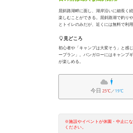
屈斜路湖畔に面し、湖岸沿いに細長く
楽しむことができる。屈斜路湖で釣りや
とトイレのみだが、近くには無料で利
見どころ
初心者や「キャンプは大変そう」と感
ープラン」。バンガローにはキャンプ
が楽しめる。
今日
25℃
／
19℃
※施設やイベントが休園・中止に
ください。