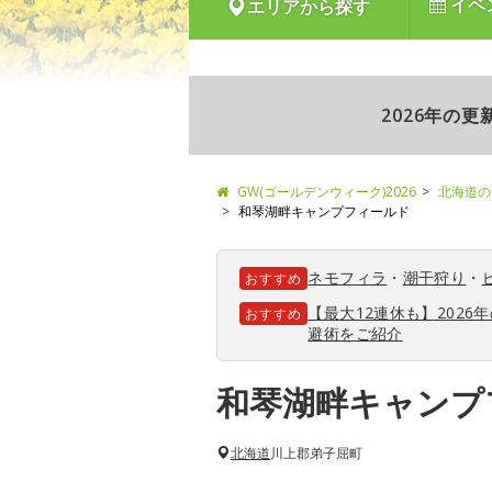
イベ
エリアから探す
2026年の
GW(ゴールデンウィーク)2026
北海道の
和琴湖畔キャンプフィールド
ネモフィラ
・
潮干狩り
・
おすすめ
【最大12連休も】202
おすすめ
避術をご紹介
和琴湖畔キャンプ
北海道
川上郡弟子屈町