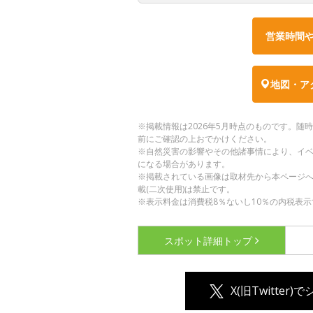
営業時間
地図・ア
※掲載情報は2026年5月時点のものです。
前にご確認の上おでかけください。
※自然災害の影響やその他諸事情により、イ
になる場合があります。
※掲載されている画像は取材先から本ページ
載(二次使用)は禁止です。
※表示料金は消費税8％ないし10％の内税表示
スポット詳細
トップ
X(旧Twitter)