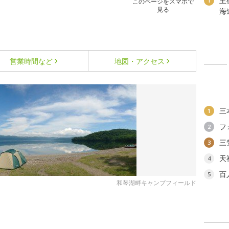
主
1
このページをスマホで
見る
海
営業時間など
地図・アクセス
三
1
フ
2
三
3
天
4
百
5
和琴湖畔キャンプフィールド