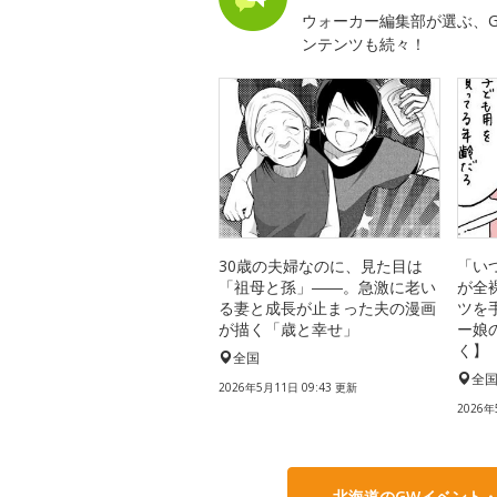
ウォーカー編集部が選ぶ、G
ンテンツも続々！
30歳の夫婦なのに、見た目は
「い
「祖母と孫」――。急激に老い
が全
る妻と成長が止まった夫の漫画
ツを
が描く「歳と幸せ」
ー娘
く】
全国
全
2026年5月11日 09:43 更新
2026年
北海道のGWイベント