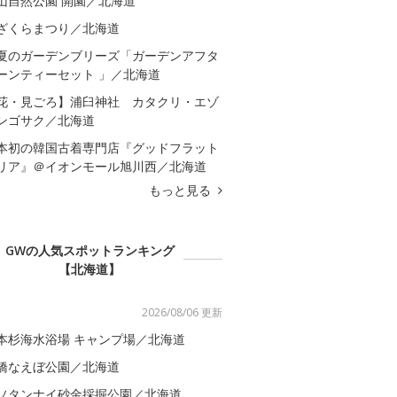
山自然公園 開園／北海道
ざくらまつり／北海道
夏のガーデンブリーズ「ガーデンアフタ
ーンティーセット 」／北海道
花・見ごろ】浦臼神社 カタクリ・エゾ
ンゴサク／北海道
本初の韓国古着専門店『グッドフラット
リア』＠イオンモール旭川西／北海道
もっと見る
GWの人気スポットランキング
【北海道】
2026/08/06 更新
本杉海水浴場 キャンプ場／北海道
橋なえぼ公園／北海道
ソタンナイ砂金採掘公園／北海道