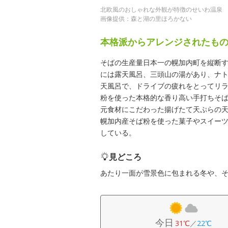
北欧風のおしゃれな外観が特徴のせいわ温泉
画像提供：森と湖の里ほろかない
本格派からアレンジされたも
そばの生産量日本一の幌加内町を縦断す
には露天風呂、三頭山の湯があり、ナ
天風呂で、ドライブの疲れをとってリ
粉を使った本格的な香り高い手打ちそ
元食材にこだわった揚げたて天ぷらの
幌加内産そば粉を使った菓子やスイー
している。
見どころ
あたり一面が雪景色に包まれる冬や、
今日
31℃
／
22℃