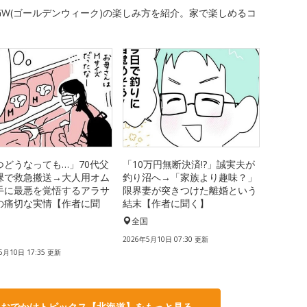
W(ゴールデンウィーク)の楽しみ方を紹介。家で楽しめるコ
つどうなっても…」70代父
「10万円無断決済!?」誠実夫が
裸で救急搬送→大人用オム
釣り沼へ→「家族より趣味？」
手に最悪を覚悟するアラサ
限界妻が突きつけた離婚という
の痛切な実情【作者に聞
結末【作者に聞く】
全国
国
2026年5月10日 07:30 更新
5月10日 17:35 更新
・おでかけトピックス【北海道】をもっと見る