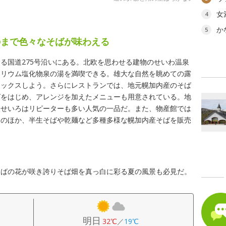
女
4
か
5
のまで色々なそばが味わえる
る国道275号沿いにある。北欧を思わせる建物のせいわ温泉
トリウム塩化物泉の湯を満喫できる。雄大な自然を眺めての露
ラックスしよう。さらにレストランでは、地元幌加内産のそば
ばをはじめ、アレンジを加えたメニューも用意されている。地
天せいろはリピーターも多い人気の一品だ。また、物産館では
ツのほか、半生そばや乾麺など多種多様な幌加内産そばを販売
そばの花が咲き誇りそば畑を真っ白に彩る夏の風景も必見だ。
明日
32℃
／
19℃