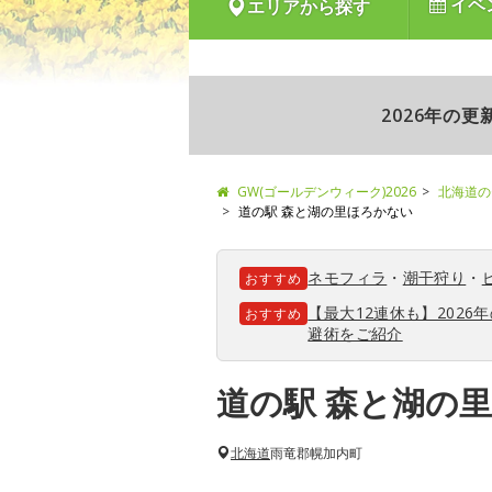
イベ
エリアから探す
2026年の
GW(ゴールデンウィーク)2026
北海道の
道の駅 森と湖の里ほろかない
ネモフィラ
・
潮干狩り
・
おすすめ
【最大12連休も】202
おすすめ
避術をご紹介
道の駅 森と湖の
北海道
雨竜郡幌加内町