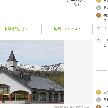
男
1
このページをスマホで
見る
芝
2
初
3
ヌ
【
4
営業時間など
地図・アクセス
エ
日
5
コ
三
1
長
2
ウ
道の駅 森と湖の里ほろかない
3