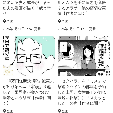
に老いる妻と成長が止まっ
用オムツを手に最悪を覚悟
た夫の漫画が描く「歳と幸
するアラサー娘の痛切な実
せ」
情【作者に聞く】
全国
全国
2026年5月11日 09:43 更新
2026年5月10日 17:35 更新
「10万円無断決済!?」誠実夫
「セクハラ」を「ミス」で
が釣り沼へ→「家族より趣
撃退？ツインの部屋を予約
味？」限界妻が突きつけた
した上司、女性部下の切れ
離婚という結末【作者に聞
味鋭い反撃にに「スカッと
く】
した」の声【作者に聞く】
全国
全国