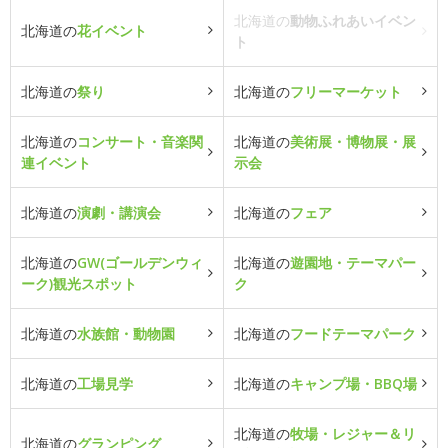
北海道の
動物ふれあいイベン
北海道の
花イベント
ト
北海道の
祭り
北海道の
フリーマーケット
北海道の
コンサート・音楽関
北海道の
美術展・博物展・展
連イベント
示会
北海道の
演劇・講演会
北海道の
フェア
北海道の
GW(ゴールデンウィ
北海道の
遊園地・テーマパー
ーク)観光スポット
ク
北海道の
水族館・動物園
北海道の
フードテーマパーク
北海道の
工場見学
北海道の
キャンプ場・BBQ場
北海道の
牧場・レジャー＆リ
北海道の
グランピング