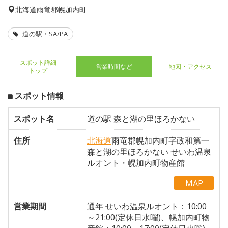
北海道
雨竜郡幌加内町
道の駅・SA/PA
スポット詳細
営業時間など
地図・アクセス
トップ
スポット情報
スポット名
道の駅 森と湖の里ほろかない
住所
北海道
雨竜郡幌加内町字政和第一
森と湖の里ほろかない せいわ温泉
ルオント・幌加内町物産館
MAP
営業期間
通年 せいわ温泉ルオント：10:00
～21:00(定休日水曜)、幌加内町物