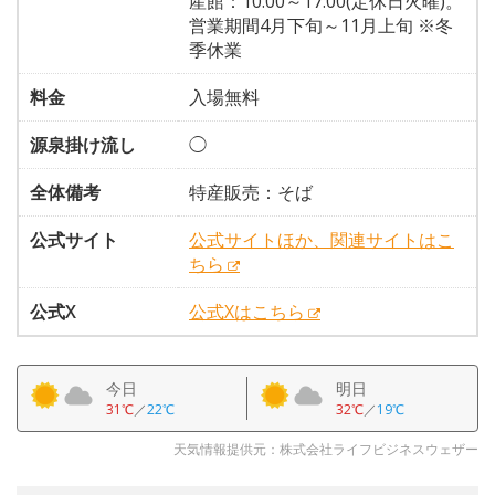
産館：10:00～17:00(定休日火曜)。
営業期間4月下旬～11月上旬 ※冬
季休業
料金
入場無料
源泉掛け流し
◯
全体備考
特産販売：そば
公式サイト
公式サイトほか、関連サイトはこ
ちら
公式X
公式Xはこちら
今日
明日
31℃
／
22℃
32℃
／
19℃
天気情報提供元：株式会社ライフビジネスウェザー