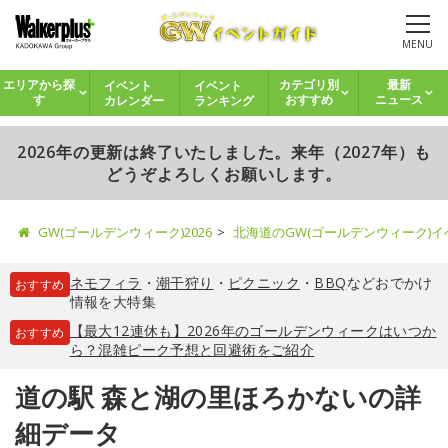
MENU
イベント
イベント
エリアから探
カテゴリ別
最新
カレンダー
ランキング
す
おすすめ
ニュース
2026年の更新は終了いたしました。来年（2027年）も
どうぞよろしくお願いします。
GW(ゴールデンウィーク)2026
北海道のGW(ゴールデンウィーク)
ネモフィラ
・
潮干狩り
・
ピクニック
・
BBQ
などおでかけ
おすすめ
情報を大特集
【最大12連休も】2026年のゴールデンウィークはいつか
おすすめ
ら？混雑ピーク予想と回避術をご紹介
道の駅 森と湖の里ほろかないの詳
細データ