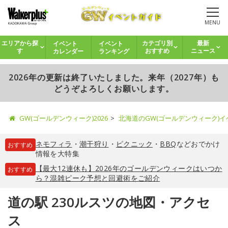
MENU
イベント
イベント
エリアから探
カテゴリ別
最新
カレンダー
ランキング
す
おすすめ
ニュース
2026年の更新は終了いたしました。来年（2027年）も
どうぞよろしくお願いします。
GW(ゴールデンウィーク)2026
北海道のGW(ゴールデンウィーク)
ネモフィラ
・
潮干狩り
・
ピクニック
・
BBQ
などおでかけ
おすすめ
情報を大特集
【最大12連休も】2026年のゴールデンウィークはいつか
おすすめ
ら？混雑ピーク予想と回避術をご紹介
道の駅 230ルスツの地図・アクセ
ス