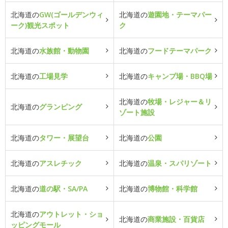
北海道の
GW(ゴールデンウィ
北海道の
遊園地・テーマパー
ーク)観光スポット
ク
北海道の
水族館・動物園
北海道の
フードテーマパーク
北海道の
工場見学
北海道の
キャンプ場・BBQ場
北海道の
牧場・レジャー＆リ
北海道の
グランピング
ゾート施設
北海道の
タワー・展望台
北海道の
公園
北海道の
アスレチック
北海道の
温泉・スパリゾート
北海道の
道の駅・SA/PA
北海道の
博物館・科学館
北海道の
アウトレット・ショ
北海道の
商業施設・百貨店
ッピングモール