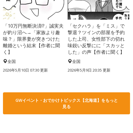
「10万円無断決済!?」誠実夫
「セクハラ」を「ミス」で
が釣り沼へ→「家族より趣
撃退？ツインの部屋を予約
味？」限界妻が突きつけた
した上司、女性部下の切れ
離婚という結末【作者に聞
味鋭い反撃にに「スカッと
く】
した」の声【作者に聞く】
全国
全国
2026年5月10日 07:30 更新
2026年5月9日 20:35 更新
GWイベント・おでかけトピックス【北海道】をもっと
見る