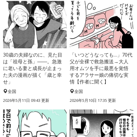
30歳の夫婦なのに、見た目
「いつどうなっても…」70代
は「祖母と孫」――。急激
父が全裸で救急搬送→大人
に老いる妻と成長が止まっ
用オムツを手に最悪を覚悟
た夫の漫画が描く「歳と幸
するアラサー娘の痛切な実
せ」
情【作者に聞く】
全国
全国
2026年5月11日 09:43 更新
2026年5月10日 17:35 更新