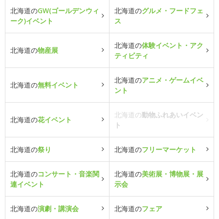
北海道の
GW(ゴールデンウィ
北海道の
グルメ・フードフェ
ーク)イベント
ス
北海道の
体験イベント・アク
北海道の
物産展
ティビティ
北海道の
アニメ・ゲームイベ
北海道の
無料イベント
ント
北海道の
動物ふれあいイベン
北海道の
花イベント
ト
北海道の
祭り
北海道の
フリーマーケット
北海道の
コンサート・音楽関
北海道の
美術展・博物展・展
連イベント
示会
北海道の
演劇・講演会
北海道の
フェア