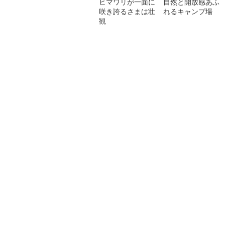
ヒマワリが一面に
自然と開放感あふ
咲き誇るさまは壮
れるキャンプ場
観