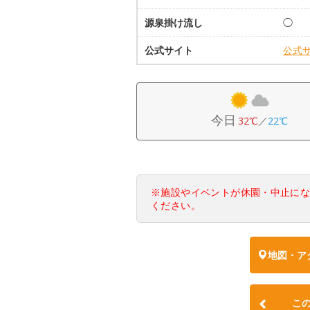
源泉掛け流し
◯
公式サイト
公式
今日
32℃
／
22℃
※施設やイベントが休園・中止に
ください。
地図・ア
こ