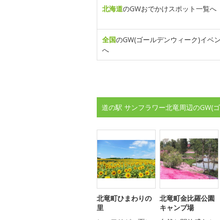
北海道
のGWおでかけスポット一覧へ
全国
のGW(ゴールデンウィーク)イベ
へ
道の駅 サンフラワー北竜周辺のGW(
北竜町ひまわりの
北竜町金比羅公園
里
キャンプ場