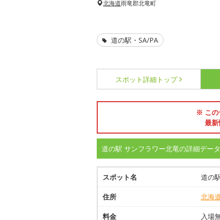
北海道
雨竜郡北竜町
道の駅・SA/PA
スポット詳細
トップ
※ この
最新
道の駅 サンフラワー北竜の詳細デー
スポット名
道の
住所
北海
料金
入場