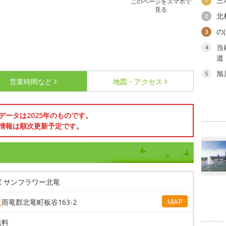
三
1
このページをスマホで
見る
北
2
の
3
当
4
道
旭
5
営業時間など
地図・アクセス
データは2025年のものです。
情報は順次更新予定です。
タ
駅 サンフラワー北竜
MAP
道
雨竜郡北竜町板谷163-2
無料