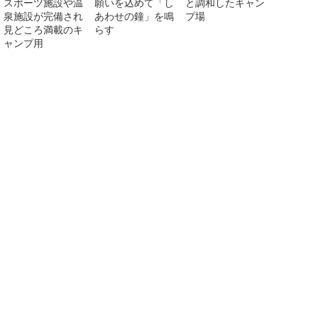
スポーツ施設や温
願いを込めて「し
と調和したキャン
泉施設が完備され
あわせの鐘」を鳴
プ場
見どころ満載のキ
らす
ャンプ用