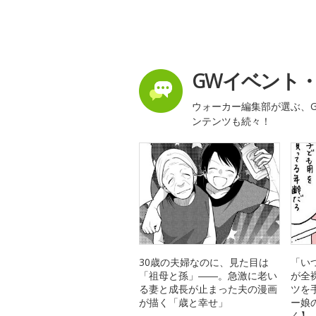
GWイベント
ウォーカー編集部が選ぶ、G
ンテンツも続々！
30歳の夫婦なのに、見た目は
「い
「祖母と孫」――。急激に老い
が全
る妻と成長が止まった夫の漫画
ツを
が描く「歳と幸せ」
ー娘
く】