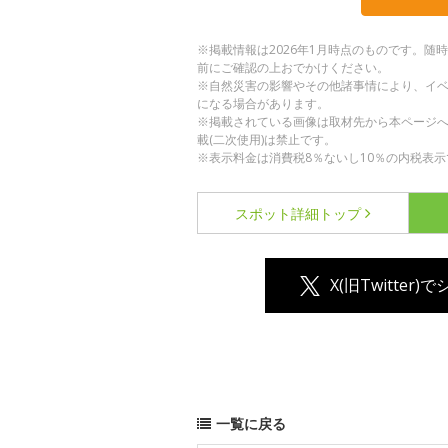
※掲載情報は2026年1月時点のものです。
前にご確認の上おでかけください。
※自然災害の影響やその他諸事情により、イ
になる場合があります。
※掲載されている画像は取材先から本ページ
載(二次使用)は禁止です。
※表示料金は消費税8％ないし10％の内税表示
スポット詳細
トップ
X(旧Twitter)
一覧に戻る