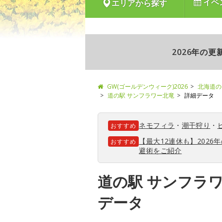
イベ
エリアから探す
2026年の
GW(ゴールデンウィーク)2026
北海道の
道の駅 サンフラワー北竜
詳細データ
ネモフィラ
・
潮干狩り
・
おすすめ
【最大12連休も】202
おすすめ
避術をご紹介
道の駅 サンフラ
データ