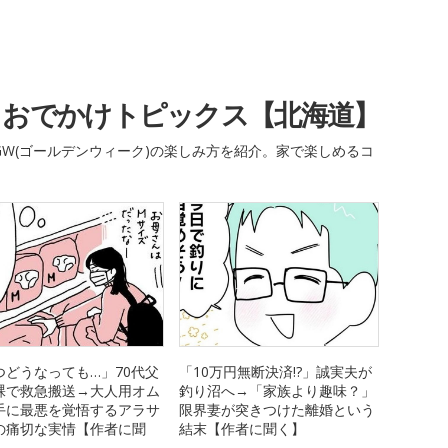
・おでかけトピックス【北海道】
W(ゴールデンウィーク)の楽しみ方を紹介。家で楽しめるコ
つどうなっても…」70代父
「10万円無断決済!?」誠実夫が
裸で救急搬送→大人用オム
釣り沼へ→「家族より趣味？」
手に最悪を覚悟するアラサ
限界妻が突きつけた離婚という
の痛切な実情【作者に聞
結末【作者に聞く】