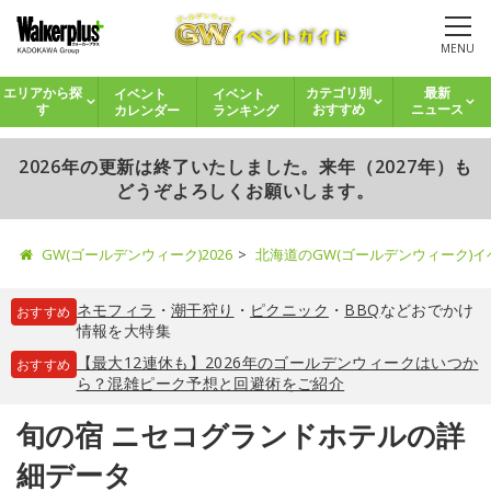
MENU
イベント
イベント
エリアから探
カテゴリ別
最新
カレンダー
ランキング
す
おすすめ
ニュース
2026年の更新は終了いたしました。来年（2027年）も
どうぞよろしくお願いします。
GW(ゴールデンウィーク)2026
北海道のGW(ゴールデンウィーク)
ネモフィラ
・
潮干狩り
・
ピクニック
・
BBQ
などおでかけ
おすすめ
情報を大特集
【最大12連休も】2026年のゴールデンウィークはいつか
おすすめ
ら？混雑ピーク予想と回避術をご紹介
旬の宿 ニセコグランドホテルの詳
細データ