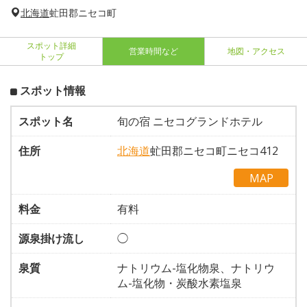
北海道
虻田郡ニセコ町
スポット詳細
営業時間など
地図・アクセス
トップ
スポット情報
スポット名
旬の宿 ニセコグランドホテル
住所
北海道
虻田郡ニセコ町ニセコ412
MAP
料金
有料
源泉掛け流し
◯
泉質
ナトリウム-塩化物泉、ナトリウ
ム-塩化物・炭酸水素塩泉