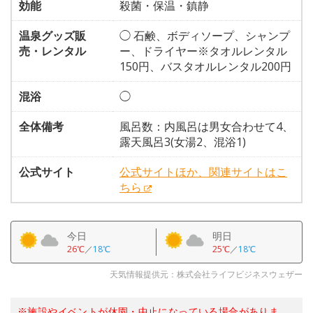
効能
殺菌・保温・鎮静
温泉グッズ販
◯ 石鹸、ボディソープ、シャンプ
売・レンタル
ー、ドライヤー※タオルレンタル
150円、バスタオルレンタル200円
混浴
◯
全体備考
風呂数：内風呂は男女合わせて4、
露天風呂3(女湯2、混浴1)
公式サイト
公式サイトほか、関連サイトはこ
ちら
今日
明日
26℃
／
18℃
25℃
／
18℃
天気情報提供元：株式会社ライフビジネスウェザー
※施設やイベントが休園・中止になっている場合がありま