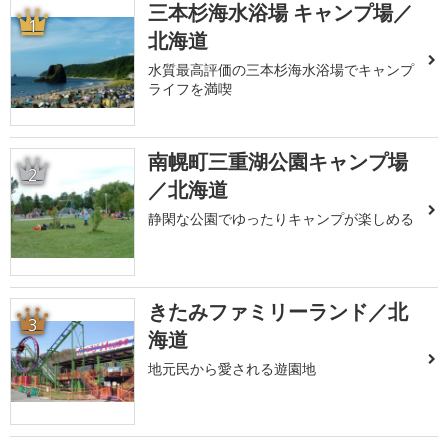
三本杉海水浴場 キャンプ場／
1
北海道
水質最高評価の三本杉海水浴場でキャンプ
ライフを満喫
南幌町三重湖公園キャンプ場
2
／北海道
静閑な公園でゆったりキャンプが楽しめる
きたみファミリーランド／北
3
海道
地元民から愛される遊園地