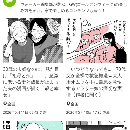
ウォーカー編集部が選ぶ、GW(ゴールデンウィーク)の楽し
み方を紹介。家で楽しめるコンテンツも続々！
30歳の夫婦なのに、見た目
「いつどうなっても…」70代
は「祖母と孫」――。急激
父が全裸で救急搬送→大人
に老いる妻と成長が止まっ
用オムツを手に最悪を覚悟
た夫の漫画が描く「歳と幸
するアラサー娘の痛切な実
せ」
情【作者に聞く】
全国
全国
2026年5月11日 09:43 更新
2026年5月10日 17:35 更新