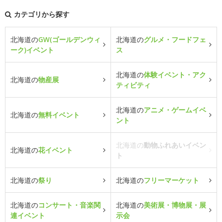
カテゴリから探す
北海道の
GW(ゴールデンウィ
北海道の
グルメ・フードフェ
ーク)イベント
ス
北海道の
体験イベント・アク
北海道の
物産展
ティビティ
北海道の
アニメ・ゲームイベ
北海道の
無料イベント
ント
北海道の
動物ふれあいイベン
北海道の
花イベント
ト
北海道の
祭り
北海道の
フリーマーケット
北海道の
コンサート・音楽関
北海道の
美術展・博物展・展
連イベント
示会