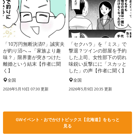
「10万円無断決済!?」誠実夫
「セクハラ」を「ミス」で
が釣り沼へ→「家族より趣
撃退？ツインの部屋を予約
味？」限界妻が突きつけた
した上司、女性部下の切れ
離婚という結末【作者に聞
味鋭い反撃にに「スカッと
く】
した」の声【作者に聞く】
全国
全国
2026年5月10日 07:30 更新
2026年5月9日 20:35 更新
GWイベント・おでかけトピックス【北海道】をもっと
見る