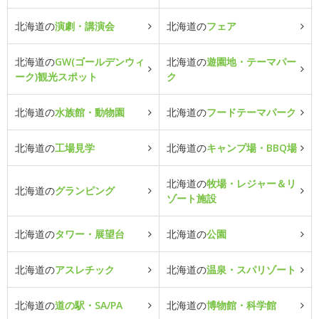
北海道の
演劇・講演会
北海道の
フェア
北海道の
GW(ゴールデンウィ
北海道の
遊園地・テーマパー
ーク)観光スポット
ク
北海道の
水族館・動物園
北海道の
フードテーマパーク
北海道の
工場見学
北海道の
キャンプ場・BBQ場
北海道の
牧場・レジャー＆リ
北海道の
グランピング
ゾート施設
北海道の
タワー・展望台
北海道の
公園
北海道の
アスレチック
北海道の
温泉・スパリゾート
北海道の
道の駅・SA/PA
北海道の
博物館・科学館