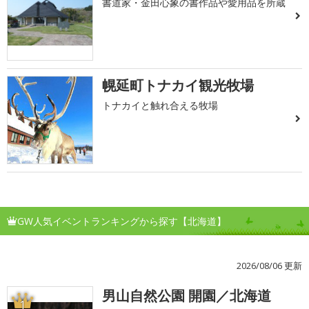
書道家・金田心象の書作品や愛用品を所蔵
幌延町トナカイ観光牧場
トナカイと触れ合える牧場
GW人気イベントランキングから探す【北海道】
2026/08/06 更新
男山自然公園 開園／北海道
1