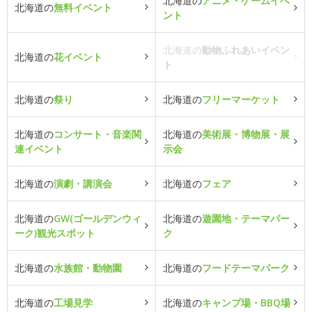
北海道の
アニメ・ゲームイベ
北海道の
無料イベント
ント
北海道の
動物ふれあいイベン
北海道の
花イベント
ト
北海道の
祭り
北海道の
フリーマーケット
北海道の
コンサート・音楽関
北海道の
美術展・博物展・展
連イベント
示会
北海道の
演劇・講演会
北海道の
フェア
北海道の
GW(ゴールデンウィ
北海道の
遊園地・テーマパー
ーク)観光スポット
ク
北海道の
水族館・動物園
北海道の
フードテーマパーク
北海道の
工場見学
北海道の
キャンプ場・BBQ場