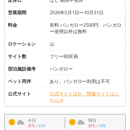
定休日
なし 期間中無休
営業期間
2026年5月1日〜10月31日
料金
有料 バンガロー2500円、バンガロ
ー使用以外は無料
ロケーション
山
サイト数
フリー80区画
宿泊施設備考
バンガロー
ペット同伴
あり。バンガロー利用は不可
公式サイト
公式サイトほか、関連サイトはこ
ちら
今日
明日
31℃
／
22℃
32℃
／
19℃