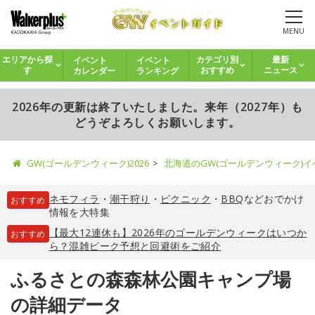
MENU
イベント
イベント
エリアから探
カテゴリ別
最新
カレンダー
ランキング
す
おすすめ
ニュース
2026年の更新は終了いたしました。来年（2027年）も
どうぞよろしくお願いします。
GW(ゴールデンウィーク)2026
北海道のGW(ゴールデンウィーク)
ネモフィラ
・
潮干狩り
・
ピクニック
・
BBQ
などおでかけ
おすすめ
情報を大特集
【最大12連休も】2026年のゴールデンウィークはいつか
おすすめ
ら？混雑ピーク予想と回避術をご紹介
ふるさとの森森林公園キャンプ場
の詳細データ