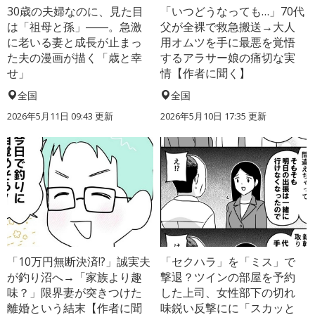
30歳の夫婦なのに、見た目
「いつどうなっても…」70代
は「祖母と孫」――。急激
父が全裸で救急搬送→大人
に老いる妻と成長が止まっ
用オムツを手に最悪を覚悟
た夫の漫画が描く「歳と幸
するアラサー娘の痛切な実
せ」
情【作者に聞く】
全国
全国
2026年5月11日 09:43 更新
2026年5月10日 17:35 更新
「10万円無断決済!?」誠実夫
「セクハラ」を「ミス」で
が釣り沼へ→「家族より趣
撃退？ツインの部屋を予約
味？」限界妻が突きつけた
した上司、女性部下の切れ
離婚という結末【作者に聞
味鋭い反撃にに「スカッと