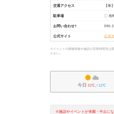
交通アクセス
【車】
駐車場
〇 有料
お問い合わせ1
090-3
公式サイト
公式
※イベントの開催情報や施設の営業時間等は
ださい。
今日
32℃
／
22℃
※施設やイベントが休園・中止に