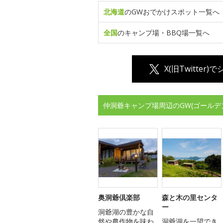
北海道
のGWおでかけスポット一覧へ
全国
のキャンプ場・BBQ場一覧へ
X(旧Twitter)
仲洞爺キャンプ場周辺のGW(ゴールデ
奥洞爺倶楽部
森と木の里センタ
ー
洞爺湖の豊かな自
然や農作物を味わ
洞爺湖を一望でき