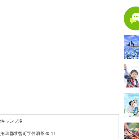
爺キャンプ場
道
有珠郡壮瞥町字仲洞爺30-11