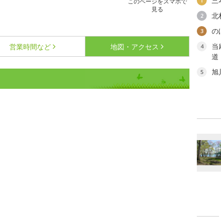
三
1
このページをスマホで
見る
北
2
の
3
当
営業時間など
地図・アクセス
4
道
旭
5