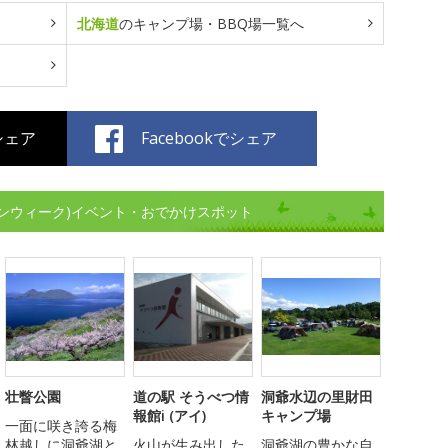
北海道
のキャンプ場・BBQ場一覧へ
でシェア
Facebookでシェア
ンウィーク)イベント・おでかけスポット
壮瞥公園
道の駅 そうべつ情
洞爺水辺の里財田
報館i (アイ)
キャンプ場
一面に咲き誇る梅
林越しに洞爺湖と
火山が生み出した
洞爺湖の豊かな自