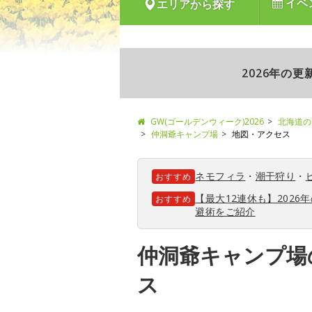
イベ
エリアから探す
2026年の
GW(ゴールデンウィーク)2026
北海道の
仲洞爺キャンプ場
地図・アクセス
ネモフィラ
・
潮干狩り
・
おすすめ
【最大12連休も】202
おすすめ
避術をご紹介
仲洞爺キャンプ場
ス