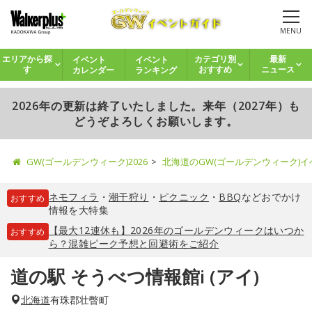
MENU
イベント
イベント
エリアから探
カテゴリ別
最新
カレンダー
ランキング
す
おすすめ
ニュース
2026年の更新は終了いたしました。来年（2027年）も
どうぞよろしくお願いします。
GW(ゴールデンウィーク)2026
北海道のGW(ゴールデンウィーク)
ネモフィラ
・
潮干狩り
・
ピクニック
・
BBQ
などおでかけ
おすすめ
情報を大特集
【最大12連休も】2026年のゴールデンウィークはいつか
おすすめ
ら？混雑ピーク予想と回避術をご紹介
道の駅 そうべつ情報館i (アイ)
北海道
有珠郡壮瞥町