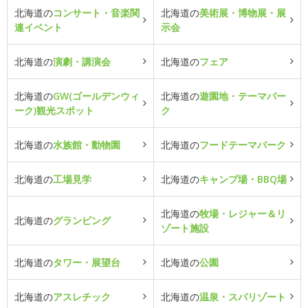
北海道の
コンサート・音楽関
北海道の
美術展・博物展・展
連イベント
示会
北海道の
演劇・講演会
北海道の
フェア
北海道の
GW(ゴールデンウィ
北海道の
遊園地・テーマパー
ーク)観光スポット
ク
北海道の
水族館・動物園
北海道の
フードテーマパーク
北海道の
工場見学
北海道の
キャンプ場・BBQ場
北海道の
牧場・レジャー＆リ
北海道の
グランピング
ゾート施設
北海道の
タワー・展望台
北海道の
公園
北海道の
アスレチック
北海道の
温泉・スパリゾート