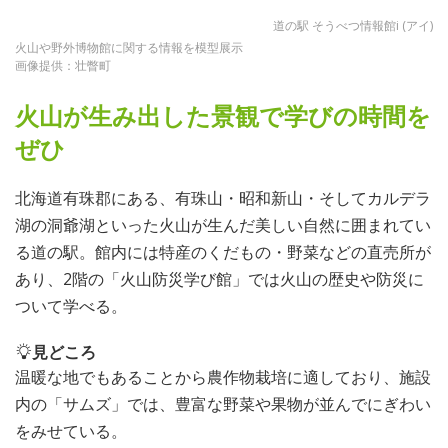
道の駅 そうべつ情報館i (アイ)
火山や野外博物館に関する情報を模型展示
画像提供：壮瞥町
火山が生み出した景観で学びの時間を
ぜひ
北海道有珠郡にある、有珠山・昭和新山・そしてカルデラ
湖の洞爺湖といった火山が生んだ美しい自然に囲まれてい
る道の駅。館内には特産のくだもの・野菜などの直売所が
あり、2階の「火山防災学び館」では火山の歴史や防災に
ついて学べる。
見どころ
温暖な地でもあることから農作物栽培に適しており、施設
内の「サムズ」では、豊富な野菜や果物が並んでにぎわい
をみせている。