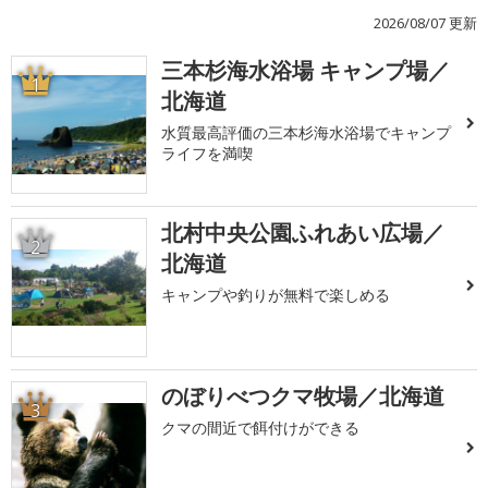
2026/08/07 更新
三本杉海水浴場 キャンプ場／
1
北海道
水質最高評価の三本杉海水浴場でキャンプ
ライフを満喫
北村中央公園ふれあい広場／
2
北海道
キャンプや釣りが無料で楽しめる
のぼりべつクマ牧場／北海道
3
クマの間近で餌付けができる