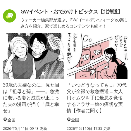
GWイベント・おでかけトピックス【北海道】
ウォーカー編集部が選ぶ、GW(ゴールデンウィーク)の楽し
み方を紹介。家で楽しめるコンテンツも続々！
30歳の夫婦なのに、見た目
「いつどうなっても…」70代
は「祖母と孫」――。急激
父が全裸で救急搬送→大人
に老いる妻と成長が止まっ
用オムツを手に最悪を覚悟
た夫の漫画が描く「歳と幸
するアラサー娘の痛切な実
せ」
情【作者に聞く】
全国
全国
2026年5月11日 09:43 更新
2026年5月10日 17:35 更新