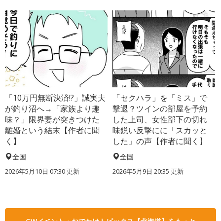
「10万円無断決済!?」誠実夫
「セクハラ」を「ミス」で
が釣り沼へ→「家族より趣
撃退？ツインの部屋を予約
味？」限界妻が突きつけた
した上司、女性部下の切れ
離婚という結末【作者に聞
味鋭い反撃にに「スカッと
く】
した」の声【作者に聞く】
全国
全国
2026年5月10日 07:30 更新
2026年5月9日 20:35 更新