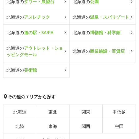
北海道の
タワー・展望台
北海道の
公園
北海道の
アスレチック
北海道の
温泉・スパリゾート
北海道の
道の駅・SA/PA
北海道の
博物館・科学館
北海道の
アウトレット・ショ
北海道の
商業施設・百貨店
ッピングモール
北海道の
美術館
その他のエリアから探す
北海道
東北
関東
甲信越
北陸
東海
関西
中国