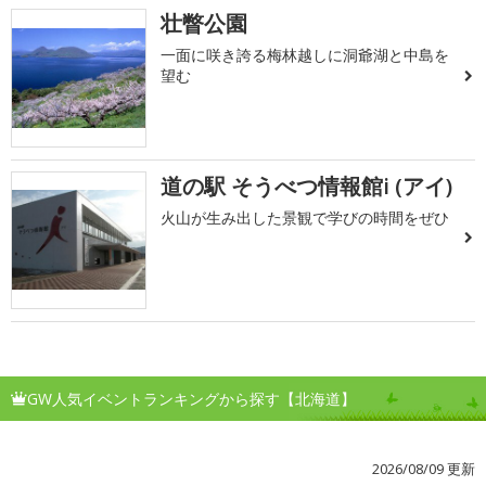
壮瞥公園
一面に咲き誇る梅林越しに洞爺湖と中島を
望む
道の駅 そうべつ情報館i (アイ)
火山が生み出した景観で学びの時間をぜひ
GW人気イベントランキングから探す【北海道】
2026/08/09 更新