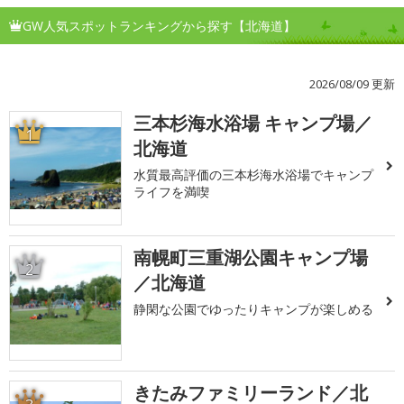
GW人気スポットランキングから探す【北海道】
2026/08/09 更新
三本杉海水浴場 キャンプ場／
1
北海道
水質最高評価の三本杉海水浴場でキャンプ
ライフを満喫
南幌町三重湖公園キャンプ場
2
／北海道
静閑な公園でゆったりキャンプが楽しめる
きたみファミリーランド／北