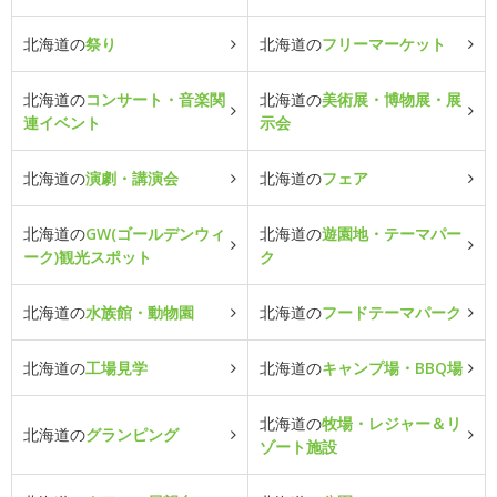
北海道の
祭り
北海道の
フリーマーケット
北海道の
コンサート・音楽関
北海道の
美術展・博物展・展
連イベント
示会
北海道の
演劇・講演会
北海道の
フェア
北海道の
GW(ゴールデンウィ
北海道の
遊園地・テーマパー
ーク)観光スポット
ク
北海道の
水族館・動物園
北海道の
フードテーマパーク
北海道の
工場見学
北海道の
キャンプ場・BBQ場
北海道の
牧場・レジャー＆リ
北海道の
グランピング
ゾート施設