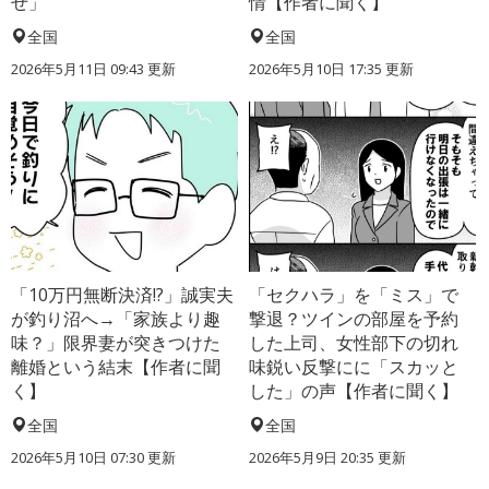
せ」
情【作者に聞く】
全国
全国
2026年5月11日 09:43 更新
2026年5月10日 17:35 更新
「10万円無断決済!?」誠実夫
「セクハラ」を「ミス」で
が釣り沼へ→「家族より趣
撃退？ツインの部屋を予約
味？」限界妻が突きつけた
した上司、女性部下の切れ
離婚という結末【作者に聞
味鋭い反撃にに「スカッと
く】
した」の声【作者に聞く】
全国
全国
2026年5月10日 07:30 更新
2026年5月9日 20:35 更新