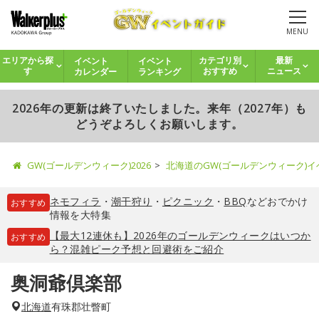
MENU
イベント
イベント
エリアから探
カテゴリ別
最新
カレンダー
ランキング
す
おすすめ
ニュース
2026年の更新は終了いたしました。来年（2027年）も
どうぞよろしくお願いします。
GW(ゴールデンウィーク)2026
北海道のGW(ゴールデンウィーク)
ネモフィラ
・
潮干狩り
・
ピクニック
・
BBQ
などおでかけ
おすすめ
情報を大特集
【最大12連休も】2026年のゴールデンウィークはいつか
おすすめ
ら？混雑ピーク予想と回避術をご紹介
奥洞爺倶楽部
北海道
有珠郡壮瞥町