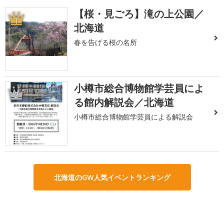
【桜・見ごろ】滝の上公園／
1
北海道
春を告げる桜の名所
小樽市総合博物館学芸員によ
2
る館内解説会／北海道
小樽市総合博物館学芸員による解説会
北海道のGW人気イベントランキング