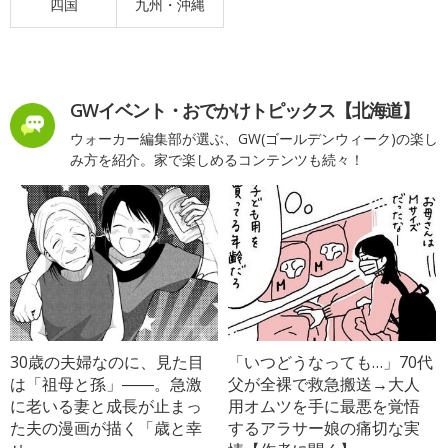
四国
九州・沖縄
GWイベント・おでかけトピックス【北海道】
ウォーカー編集部が選ぶ、GW(ゴールデンウィーク)の楽し
み方を紹介。家で楽しめるコンテンツも続々！
30歳の夫婦なのに、見た目
「いつどうなっても…」70代
は「祖母と孫」――。急激
父が全裸で救急搬送→大人
に老いる妻と成長が止まっ
用オムツを手に最悪を覚悟
た夫の漫画が描く「歳と幸
するアラサー娘の痛切な実