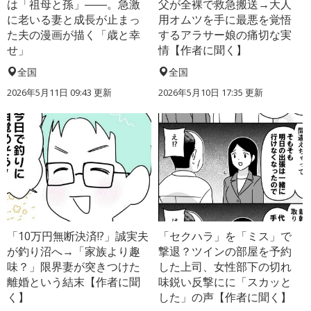
は「祖母と孫」――。急激
父が全裸で救急搬送→大人
に老いる妻と成長が止まっ
用オムツを手に最悪を覚悟
た夫の漫画が描く「歳と幸
するアラサー娘の痛切な実
せ」
情【作者に聞く】
全国
全国
2026年5月11日 09:43 更新
2026年5月10日 17:35 更新
「10万円無断決済!?」誠実夫
「セクハラ」を「ミス」で
が釣り沼へ→「家族より趣
撃退？ツインの部屋を予約
味？」限界妻が突きつけた
した上司、女性部下の切れ
離婚という結末【作者に聞
味鋭い反撃にに「スカッと
く】
した」の声【作者に聞く】