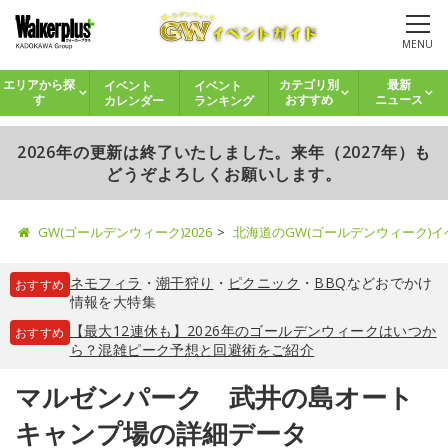
MENU
イベント
イベント
エリアから探
カテゴリ別
最新
カレンダー
ランキング
す
おすすめ
ニュース
2026年の更新は終了いたしました。来年（2027年）も
どうぞよろしくお願いします。
GW(ゴールデンウィーク)2026
北海道のGW(ゴールデンウィーク)
ネモフィラ
・
潮干狩り
・
ピクニック
・
BBQ
などおでかけ
おすすめ
情報を大特集
【最大12連休も】2026年のゴールデンウィークはいつか
おすすめ
ら？混雑ピーク予想と回避術をご紹介
マルゼンパーク 武井の島オート
キャンプ場の詳細データ