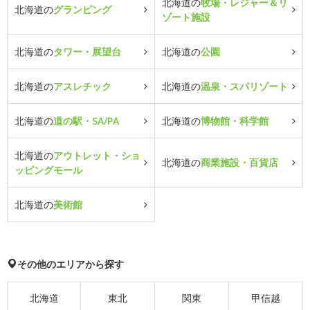
北海道の
牧場・レジャー＆リ
北海道の
グランピング
ゾート施設
北海道の
タワー・展望台
北海道の
公園
北海道の
アスレチック
北海道の
温泉・スパリゾート
北海道の
道の駅・SA/PA
北海道の
博物館・科学館
北海道の
アウトレット・ショ
北海道の
商業施設・百貨店
ッピングモール
北海道の
美術館
その他のエリアから探す
北海道
東北
関東
甲信越