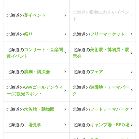
北海道の
動物ふれあいイベン
北海道の
花イベント
ト
北海道の
祭り
北海道の
フリーマーケット
北海道の
コンサート・音楽関
北海道の
美術展・博物展・展
連イベント
示会
北海道の
演劇・講演会
北海道の
フェア
北海道の
GW(ゴールデンウィ
北海道の
遊園地・テーマパー
ーク)観光スポット
ク
北海道の
水族館・動物園
北海道の
フードテーマパーク
北海道の
工場見学
北海道の
キャンプ場・BBQ場