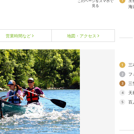
主
1
このページをスマホで
見る
海
営業時間など
地図・アクセス
三
1
フ
2
三
3
天
4
百
5