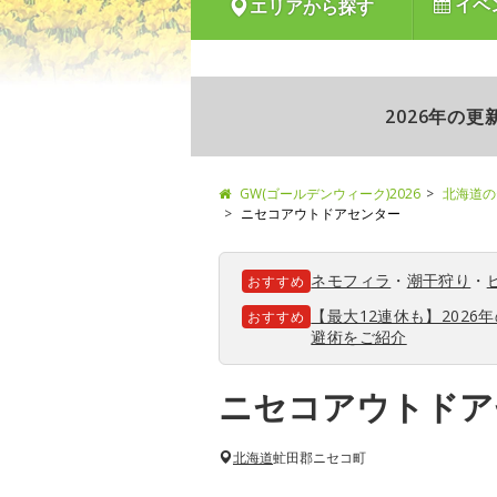
イベ
エリアから探す
2026年の
GW(ゴールデンウィーク)2026
北海道の
ニセコアウトドアセンター
ネモフィラ
・
潮干狩り
・
おすすめ
【最大12連休も】202
おすすめ
避術をご紹介
ニセコアウトドア
北海道
虻田郡ニセコ町