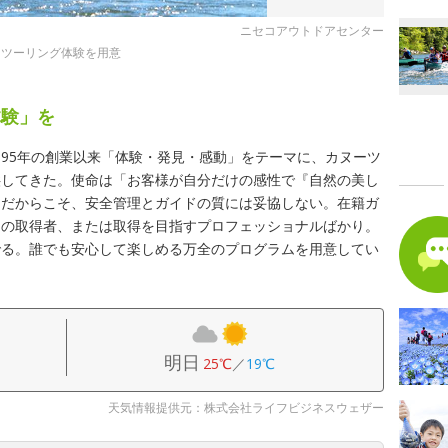
ニセコアウトドアセンター
ーツーリング体験を用意
体験」を
1995年の創業以来「体験・発見・感動」をテーマに、カヌーツ
供してきた。使命は「お客様が自分だけの感性で『自然の美し
。だからこそ、安全管理とガイドの質には妥協しない。在籍ガ
」の取得者、または取得を目指すプロフェッショナルばかり。
でる。誰でも安心して楽しめる万全のプログラムを用意してい
明日
25℃
／
19℃
天気情報提供元：株式会社ライフビジネスウェザー