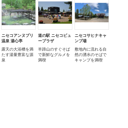
ニセコアンヌプリ
道の駅 ニセコビュ
ニセコサヒナキャ
温泉 湯心亭
ープラザ
ンプ場
露天の大浴槽を満
羊蹄山のすぐそば
敷地内に流れる自
たす湯量豊富な源
で新鮮なグルメを
然の湧水のそばで
泉
満喫
キャンプを満喫