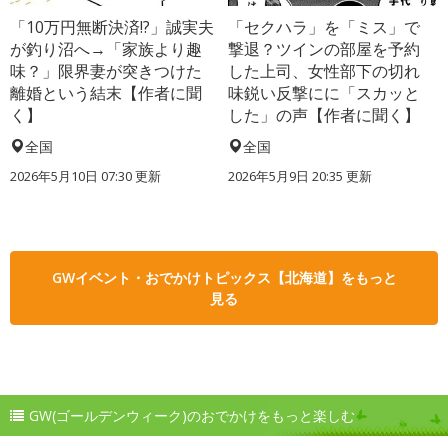
「10万円無断決済!?」誠実夫
「セクハラ」を「ミス」で
が釣り沼へ→「家族より趣
撃退？ツインの部屋を予約
味？」限界妻が突きつけた
した上司、女性部下の切れ
離婚という結末【作者に聞
味鋭い反撃にに「スカッと
く】
した」の声【作者に聞く】
全国
全国
2026年5月10日 07:30 更新
2026年5月9日 20:35 更新
GWイベント・おでかけトピックス【北海道】をもっと
見る
GW(ゴールデンウィーク)のおでかけをもっと楽しむ