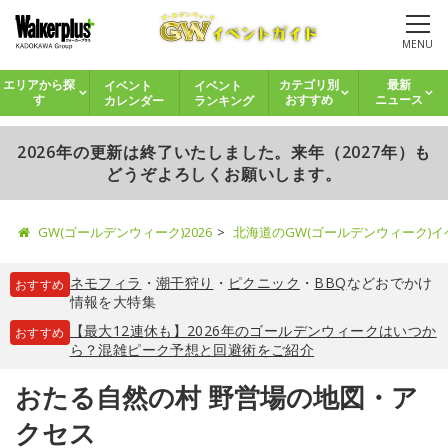
MENU
イベント
イベント
エリアから探
カテゴリ別
最新
カレンダー
ランキング
す
おすすめ
ニュース
2026年の更新は終了いたしました。来年（2027年）も
どうぞよろしくお願いします。
GW(ゴールデンウィーク)2026
北海道のGW(ゴールデンウィーク)
ネモフィラ
・
潮干狩り
・
ピクニック
・
BBQ
などおでかけ
おすすめ
情報を大特集
【最大12連休も】2026年のゴールデンウィークはいつか
おすすめ
ら？混雑ピーク予想と回避術をご紹介
おたる自然の村 野営場の地図・ア
クセス