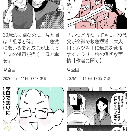
30歳の夫婦なのに、見た目
「いつどうなっても…」70代
は「祖母と孫」――。急激
父が全裸で救急搬送→大人
に老いる妻と成長が止まっ
用オムツを手に最悪を覚悟
た夫の漫画が描く「歳と幸
するアラサー娘の痛切な実
せ」
情【作者に聞く】
全国
全国
2026年5月11日 09:43 更新
2026年5月10日 17:35 更新