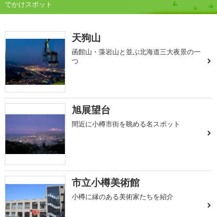
でかけスポット
天狗山
函館山・藻岩山と並ぶ北海道三大夜景の一
つ
旭展望台
間近に小樽市街を眺める名スポット
市立小樽美術館
小樽に縁のある美術家たちを紹介