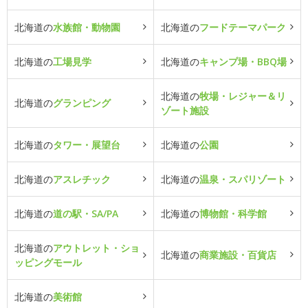
北海道の
水族館・動物園
北海道の
フードテーマパーク
北海道の
工場見学
北海道の
キャンプ場・BBQ場
北海道の
牧場・レジャー＆リ
北海道の
グランピング
ゾート施設
北海道の
タワー・展望台
北海道の
公園
北海道の
アスレチック
北海道の
温泉・スパリゾート
北海道の
道の駅・SA/PA
北海道の
博物館・科学館
北海道の
アウトレット・ショ
北海道の
商業施設・百貨店
ッピングモール
北海道の
美術館