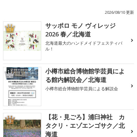
2026/08/10 更新
サッポロ モノ ヴィレッジ
1
2026 春／北海道
北海道最大のハンドメイドフェスティバ
ル！
小樽市総合博物館学芸員によ
2
る館内解説会／北海道
小樽市総合博物館学芸員による解説会
【花・見ごろ】浦臼神社 カ
3
タクリ・エゾエンゴサク／北
海道