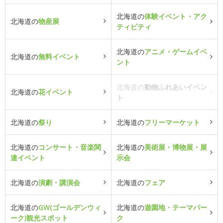
北海道の
体験イベント・アク
北海道の
物産展
ティビティ
北海道の
アニメ・ゲームイベ
北海道の
無料イベント
ント
北海道の
動物ふれあいイベン
北海道の
花イベント
ト
北海道の
祭り
北海道の
フリーマーケット
北海道の
コンサート・音楽関
北海道の
美術展・博物展・展
連イベント
示会
北海道の
演劇・講演会
北海道の
フェア
北海道の
GW(ゴールデンウィ
北海道の
遊園地・テーマパー
ーク)観光スポット
ク