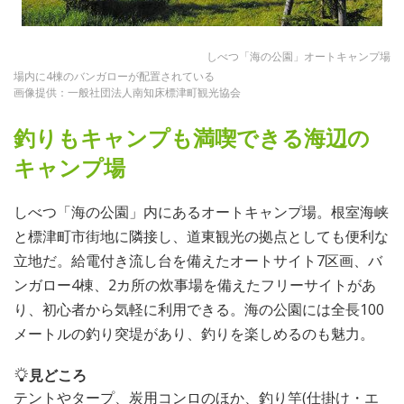
しべつ「海の公園」オートキャンプ場
場内に4棟のバンガローが配置されている
画像提供：一般社団法人南知床標津町観光協会
釣りもキャンプも満喫できる海辺の
キャンプ場
しべつ「海の公園」内にあるオートキャンプ場。根室海峡
と標津町市街地に隣接し、道東観光の拠点としても便利な
立地だ。給電付き流し台を備えたオートサイト7区画、バ
ンガロー4棟、2カ所の炊事場を備えたフリーサイトがあ
り、初心者から気軽に利用できる。海の公園には全長100
メートルの釣り突堤があり、釣りを楽しめるのも魅力。
見どころ
テントやタープ、炭用コンロのほか、釣り竿(仕掛け・エ