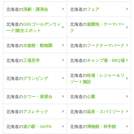
北海道の
演劇・講演会
北海道の
フェア
北海道の
GW(ゴールデンウィ
北海道の
遊園地・テーマパー
ーク)観光スポット
ク
北海道の
水族館・動物園
北海道の
フードテーマパーク
北海道の
工場見学
北海道の
キャンプ場・BBQ場
北海道の
牧場・レジャー＆リ
北海道の
グランピング
ゾート施設
北海道の
タワー・展望台
北海道の
公園
北海道の
アスレチック
北海道の
温泉・スパリゾート
北海道の
道の駅・SA/PA
北海道の
博物館・科学館