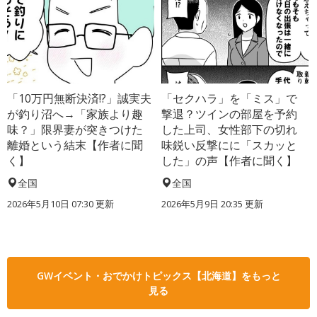
「10万円無断決済!?」誠実夫
「セクハラ」を「ミス」で
が釣り沼へ→「家族より趣
撃退？ツインの部屋を予約
味？」限界妻が突きつけた
した上司、女性部下の切れ
離婚という結末【作者に聞
味鋭い反撃にに「スカッと
く】
した」の声【作者に聞く】
全国
全国
2026年5月10日 07:30 更新
2026年5月9日 20:35 更新
GWイベント・おでかけトピックス【北海道】をもっと
見る