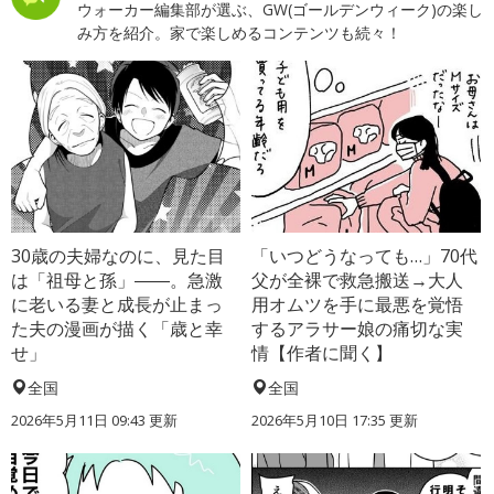
ウォーカー編集部が選ぶ、GW(ゴールデンウィーク)の楽し
み方を紹介。家で楽しめるコンテンツも続々！
30歳の夫婦なのに、見た目
「いつどうなっても…」70代
は「祖母と孫」――。急激
父が全裸で救急搬送→大人
に老いる妻と成長が止まっ
用オムツを手に最悪を覚悟
た夫の漫画が描く「歳と幸
するアラサー娘の痛切な実
せ」
情【作者に聞く】
全国
全国
2026年5月11日 09:43 更新
2026年5月10日 17:35 更新