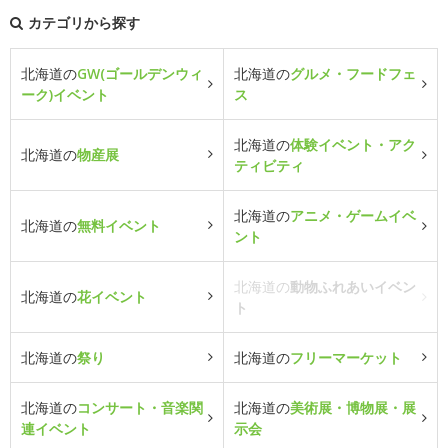
カテゴリから探す
北海道の
GW(ゴールデンウィ
北海道の
グルメ・フードフェ
ーク)イベント
ス
北海道の
体験イベント・アク
北海道の
物産展
ティビティ
北海道の
アニメ・ゲームイベ
北海道の
無料イベント
ント
北海道の
動物ふれあいイベン
北海道の
花イベント
ト
北海道の
祭り
北海道の
フリーマーケット
北海道の
コンサート・音楽関
北海道の
美術展・博物展・展
連イベント
示会