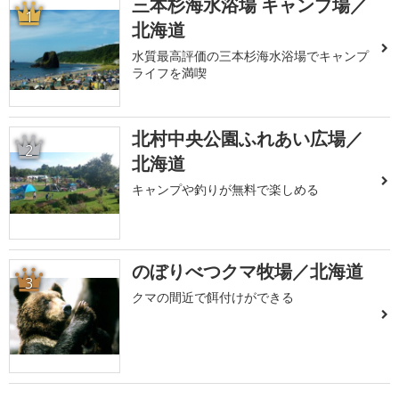
三本杉海水浴場 キャンプ場／
1
北海道
水質最高評価の三本杉海水浴場でキャンプ
ライフを満喫
北村中央公園ふれあい広場／
2
北海道
キャンプや釣りが無料で楽しめる
のぼりべつクマ牧場／北海道
3
クマの間近で餌付けができる