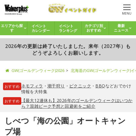
MENU
イベント
イベント
エリアから探
カテゴリ別
最新
カレンダー
ランキング
す
おすすめ
ニュース
2026年の更新は終了いたしました。来年（2027年）も
どうぞよろしくお願いします。
GW(ゴールデンウィーク)2026
北海道のGW(ゴールデンウィーク)
ネモフィラ
・
潮干狩り
・
ピクニック
・
BBQ
などおでかけ
おすすめ
情報を大特集
【最大12連休も】2026年のゴールデンウィークはいつか
おすすめ
ら？混雑ピーク予想と回避術をご紹介
しべつ「海の公園」オートキャン
プ場