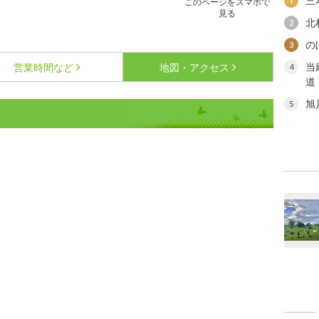
三
1
このページをスマホで
見る
北
2
の
3
当
営業時間など
地図・アクセス
4
道
旭
5