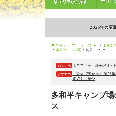
イベ
エリアから探す
2026年の
GW(ゴールデンウィーク)2026
北海道の
多和平キャンプ場
地図・アクセス
ネモフィラ
・
潮干狩り
・
おすすめ
【最大12連休も】202
おすすめ
避術をご紹介
多和平キャンプ場
ス