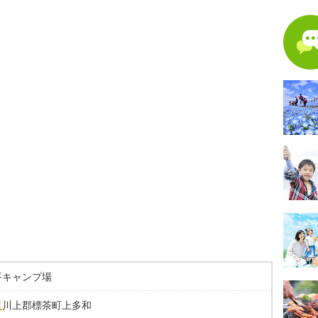
平キャンプ場
道
川上郡標茶町上多和