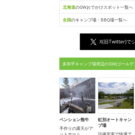
北海道
のGWおでかけスポット一覧へ
全国
のキャンプ場・BBQ場一覧へ
X(旧Twitter)
多和平キャンプ場周辺のGW(ゴールデ
ペンション熊牛
虹別オートキャン
プ場
手作りの露天がア
ットホーム
設備充実で快適ア