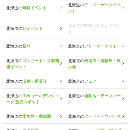
北海道の
アニメ・ゲームイベ
北海道の
無料イベント
ント
北海道の
動物ふれあいイベン
北海道の
花イベント
ト
北海道の
祭り
北海道の
フリーマーケット
北海道の
コンサート・音楽関
北海道の
美術展・博物展・展
連イベント
示会
北海道の
演劇・講演会
北海道の
フェア
北海道の
GW(ゴールデンウィ
北海道の
遊園地・テーマパー
ーク)観光スポット
ク
北海道の
水族館・動物園
北海道の
フードテーマパーク