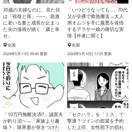
30歳の夫婦なのに、見た目
「いつどうなっても…」70代
は「祖母と孫」――。急激
父が全裸で救急搬送→大人
に老いる妻と成長が止まっ
用オムツを手に最悪を覚悟
た夫の漫画が描く「歳と幸
するアラサー娘の痛切な実
せ」
情【作者に聞く】
全国
全国
2026年5月11日 09:43 更新
2026年5月10日 17:35 更新
「10万円無断決済!?」誠実夫
「セクハラ」を「ミス」で
が釣り沼へ→「家族より趣
撃退？ツインの部屋を予約
味？」限界妻が突きつけた
した上司、女性部下の切れ