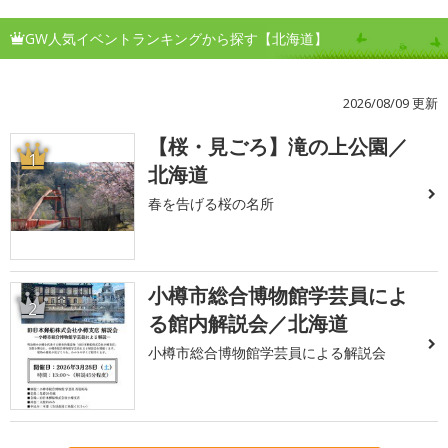
GW人気イベントランキングから探す【北海道】
2026/08/09 更新
【桜・見ごろ】滝の上公園／
1
北海道
春を告げる桜の名所
小樽市総合博物館学芸員によ
2
る館内解説会／北海道
小樽市総合博物館学芸員による解説会