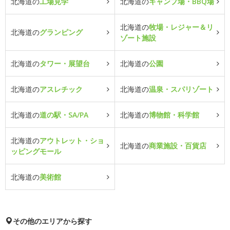
北海道の
工場見学
北海道の
キャンプ場・BBQ場
北海道の
牧場・レジャー＆リ
北海道の
グランピング
ゾート施設
北海道の
タワー・展望台
北海道の
公園
北海道の
アスレチック
北海道の
温泉・スパリゾート
北海道の
道の駅・SA/PA
北海道の
博物館・科学館
北海道の
アウトレット・ショ
北海道の
商業施設・百貨店
ッピングモール
北海道の
美術館
その他のエリアから探す