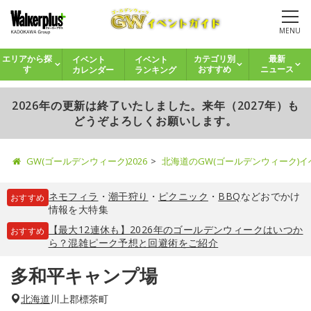
MENU
イベント
イベント
エリアから探
カテゴリ別
最新
カレンダー
ランキング
す
おすすめ
ニュース
2026年の更新は終了いたしました。来年（2027年）も
どうぞよろしくお願いします。
GW(ゴールデンウィーク)2026
北海道のGW(ゴールデンウィーク)
ネモフィラ
・
潮干狩り
・
ピクニック
・
BBQ
などおでかけ
おすすめ
情報を大特集
【最大12連休も】2026年のゴールデンウィークはいつか
おすすめ
ら？混雑ピーク予想と回避術をご紹介
多和平キャンプ場
北海道
川上郡標茶町