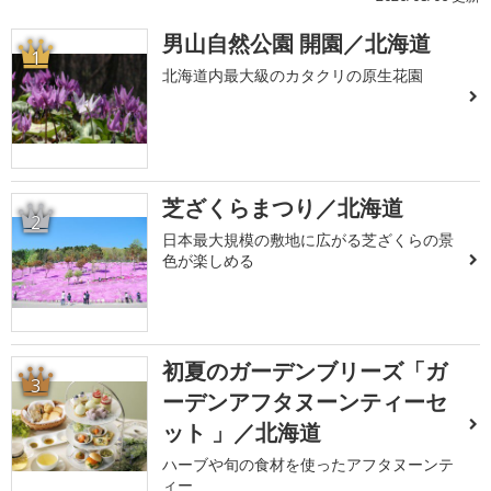
男山自然公園 開園／北海道
1
北海道内最大級のカタクリの原生花園
芝ざくらまつり／北海道
2
日本最大規模の敷地に広がる芝ざくらの景
色が楽しめる
初夏のガーデンブリーズ「ガ
3
ーデンアフタヌーンティーセ
ット 」／北海道
ハーブや旬の食材を使ったアフタヌーンテ
ィー