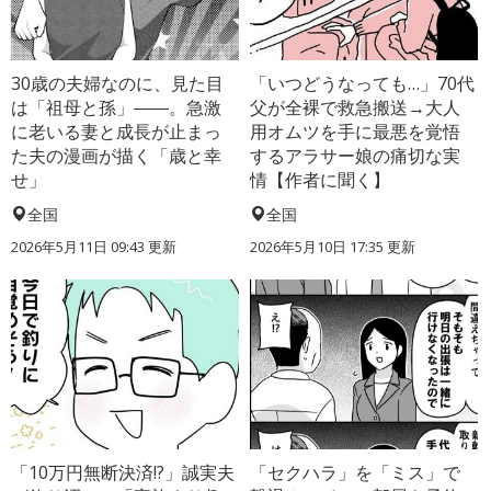
30歳の夫婦なのに、見た目
「いつどうなっても…」70代
は「祖母と孫」――。急激
父が全裸で救急搬送→大人
に老いる妻と成長が止まっ
用オムツを手に最悪を覚悟
た夫の漫画が描く「歳と幸
するアラサー娘の痛切な実
せ」
情【作者に聞く】
全国
全国
2026年5月11日 09:43 更新
2026年5月10日 17:35 更新
「10万円無断決済!?」誠実夫
「セクハラ」を「ミス」で