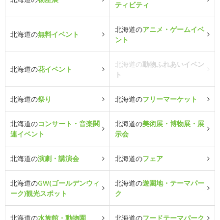
ティビティ
北海道の
アニメ・ゲームイベ
北海道の
無料イベント
ント
北海道の
動物ふれあいイベン
北海道の
花イベント
ト
北海道の
祭り
北海道の
フリーマーケット
北海道の
コンサート・音楽関
北海道の
美術展・博物展・展
連イベント
示会
北海道の
演劇・講演会
北海道の
フェア
北海道の
GW(ゴールデンウィ
北海道の
遊園地・テーマパー
ーク)観光スポット
ク
北海道の
水族館・動物園
北海道の
フードテーマパーク