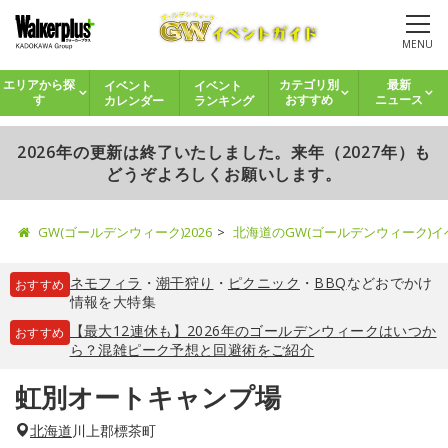
MENU
イベント
イベント
エリアから探
カテゴリ別
最新
カレンダー
ランキング
す
おすすめ
ニュース
2026年の更新は終了いたしました。来年（2027年）も
どうぞよろしくお願いします。
GW(ゴールデンウィーク)2026
北海道のGW(ゴールデンウィーク)
ネモフィラ
・
潮干狩り
・
ピクニック
・
BBQ
などおでかけ
おすすめ
情報を大特集
【最大12連休も】2026年のゴールデンウィークはいつか
おすすめ
ら？混雑ピーク予想と回避術をご紹介
虹別オートキャンプ場
北海道
川上郡標茶町