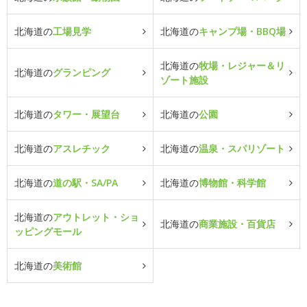
北海道の
工場見学
北海道の
キャンプ場・BBQ場
北海道の
牧場・レジャー＆リ
北海道の
グランピング
ゾート施設
北海道の
タワー・展望台
北海道の
公園
北海道の
アスレチック
北海道の
温泉・スパリゾート
北海道の
道の駅・SA/PA
北海道の
博物館・科学館
北海道の
アウトレット・ショ
北海道の
商業施設・百貨店
ッピングモール
北海道の
美術館