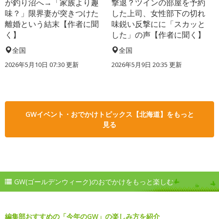
が釣り沼へ→「家族より趣
撃退？ツインの部屋を予約
味？」限界妻が突きつけた
した上司、女性部下の切れ
離婚という結末【作者に聞
味鋭い反撃にに「スカッと
く】
した」の声【作者に聞く】
全国
全国
2026年5月10日 07:30 更新
2026年5月9日 20:35 更新
GWイベント・おでかけトピックス【北海道】をもっと
見る
GW(ゴールデンウィーク)のおでかけをもっと楽しむ
編集部おすすめの「今年のGW」の楽しみ方を紹介