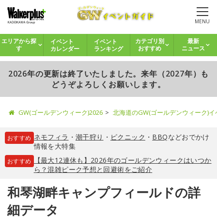
MENU
イベント
イベント
エリアから探
カテゴリ別
最新
カレンダー
ランキング
す
おすすめ
ニュース
2026年の更新は終了いたしました。来年（2027年）も
どうぞよろしくお願いします。
GW(ゴールデンウィーク)2026
北海道のGW(ゴールデンウィーク)
ネモフィラ
・
潮干狩り
・
ピクニック
・
BBQ
などおでかけ
おすすめ
情報を大特集
【最大12連休も】2026年のゴールデンウィークはいつか
おすすめ
ら？混雑ピーク予想と回避術をご紹介
和琴湖畔キャンプフィールドの詳
細データ