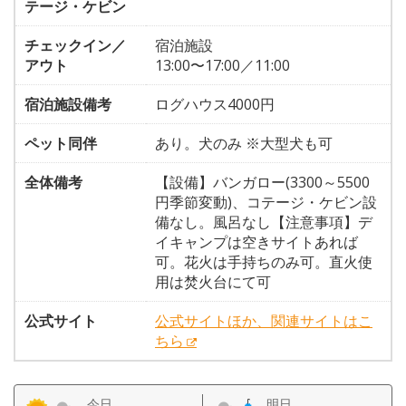
テージ・ケビン
チェックイン／
宿泊施設
アウト
13:00〜17:00／11:00
宿泊施設備考
ログハウス4000円
ペット同伴
あり。犬のみ ※大型犬も可
全体備考
【設備】バンガロー(3300～5500
円季節変動)、コテージ・ケビン設
備なし。風呂なし【注意事項】デ
イキャンプは空きサイトあれば
可。花火は手持ちのみ可。直火使
用は焚火台にて可
公式サイト
公式サイトほか、関連サイトはこ
ちら
今日
明日