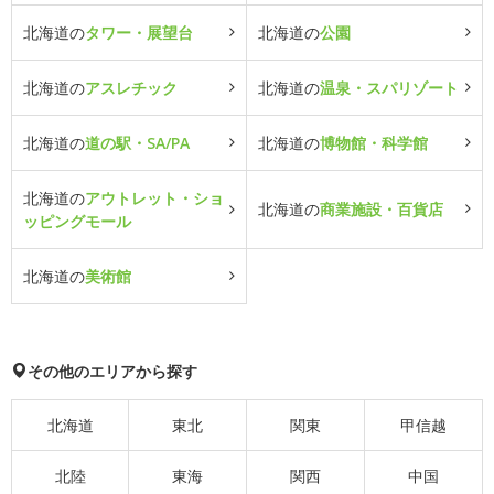
北海道の
タワー・展望台
北海道の
公園
北海道の
アスレチック
北海道の
温泉・スパリゾート
北海道の
道の駅・SA/PA
北海道の
博物館・科学館
北海道の
アウトレット・ショ
北海道の
商業施設・百貨店
ッピングモール
北海道の
美術館
その他のエリアから探す
北海道
東北
関東
甲信越
北陸
東海
関西
中国