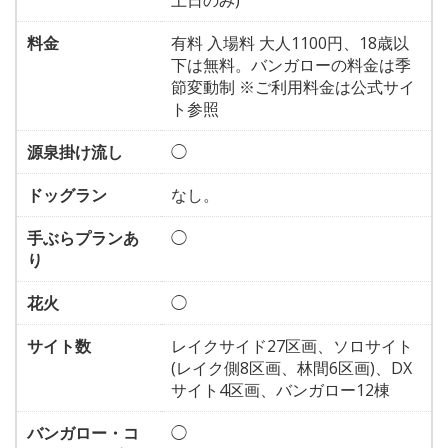
土日のみ)
料金
有料 入場料 大人1100円、18歳以
下は無料。バンガローの料金は季
節変動制 ※ご利用料金は公式サイ
ト参照
源泉掛け流し
◯
ドッグラン
なし。
手ぶらプランあ
◯
り
花火
◯
サイト数
レイクサイド27区画、ソロサイト
(レイク側8区画、林間6区画)、DX
サイト4区画、バンガロー12棟
バンガロー・コ
◯