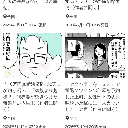
た夫の漫画が描く「歳と幸
するアラサー娘の痛切な実
せ」
情【作者に聞く】
全国
全国
2026年5月11日 09:43 更新
2026年5月10日 17:35 更新
「10万円無断決済!?」誠実夫
「セクハラ」を「ミス」で
が釣り沼へ→「家族より趣
撃退？ツインの部屋を予約
味？」限界妻が突きつけた
した上司、女性部下の切れ
離婚という結末【作者に聞
味鋭い反撃にに「スカッと
く】
した」の声【作者に聞く】
全国
全国
2026年5月10日 07:30 更新
2026年5月9日 20:35 更新