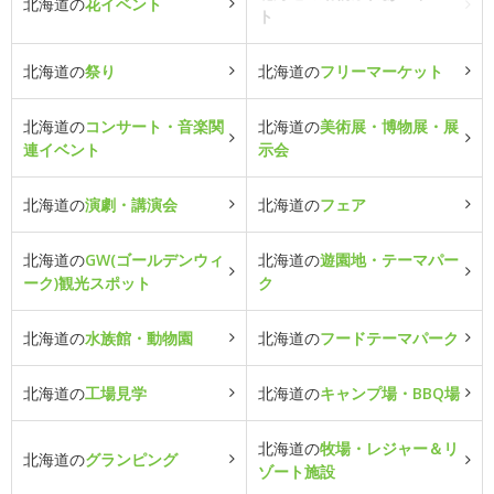
北海道の
花イベント
ト
北海道の
祭り
北海道の
フリーマーケット
北海道の
コンサート・音楽関
北海道の
美術展・博物展・展
連イベント
示会
北海道の
演劇・講演会
北海道の
フェア
北海道の
GW(ゴールデンウィ
北海道の
遊園地・テーマパー
ーク)観光スポット
ク
北海道の
水族館・動物園
北海道の
フードテーマパーク
北海道の
工場見学
北海道の
キャンプ場・BBQ場
北海道の
牧場・レジャー＆リ
北海道の
グランピング
ゾート施設