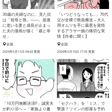
30歳の夫婦なのに、見た目
「いつどうなっても…」70代
は「祖母と孫」――。急激
父が全裸で救急搬送→大人
に老いる妻と成長が止まっ
用オムツを手に最悪を覚悟
た夫の漫画が描く「歳と幸
するアラサー娘の痛切な実
せ」
情【作者に聞く】
全国
全国
2026年5月11日 09:43 更新
2026年5月10日 17:35 更新
「10万円無断決済!?」誠実夫
「セクハラ」を「ミス」で
が釣り沼へ→「家族より趣
撃退？ツインの部屋を予約