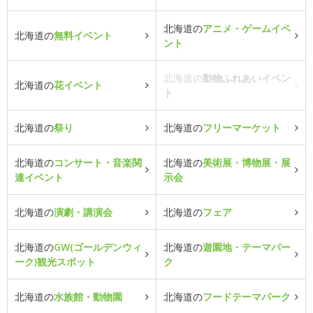
北海道の
アニメ・ゲームイベ
北海道の
無料イベント
ント
北海道の
動物ふれあいイベン
北海道の
花イベント
ト
北海道の
祭り
北海道の
フリーマーケット
北海道の
コンサート・音楽関
北海道の
美術展・博物展・展
連イベント
示会
北海道の
演劇・講演会
北海道の
フェア
北海道の
GW(ゴールデンウィ
北海道の
遊園地・テーマパー
ーク)観光スポット
ク
北海道の
水族館・動物園
北海道の
フードテーマパーク