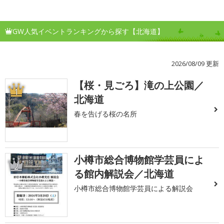
GW人気イベントランキングから探す【北海道】
2026/08/09 更新
【桜・見ごろ】滝の上公園／
1
北海道
春を告げる桜の名所
小樽市総合博物館学芸員によ
2
る館内解説会／北海道
小樽市総合博物館学芸員による解説会