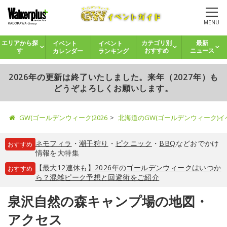
MENU
イベント
イベント
エリアから探
カテゴリ別
最新
カレンダー
ランキング
す
おすすめ
ニュース
2026年の更新は終了いたしました。来年（2027年）も
どうぞよろしくお願いします。
GW(ゴールデンウィーク)2026
北海道のGW(ゴールデンウィーク)
ネモフィラ
・
潮干狩り
・
ピクニック
・
BBQ
などおでかけ
おすすめ
情報を大特集
【最大12連休も】2026年のゴールデンウィークはいつか
おすすめ
ら？混雑ピーク予想と回避術をご紹介
泉沢自然の森キャンプ場の地図・
アクセス