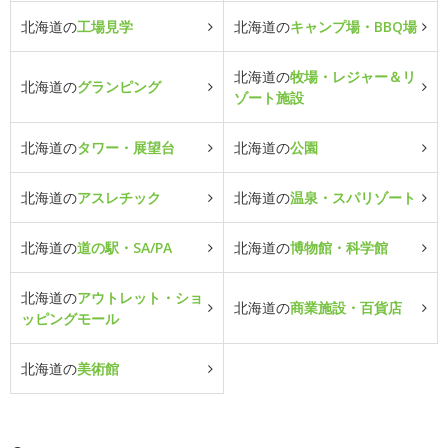
北海道の
工場見学
北海道の
キャンプ場・BBQ場
北海道の
牧場・レジャー＆リ
北海道の
グランピング
ゾート施設
北海道の
タワー・展望台
北海道の
公園
北海道の
アスレチック
北海道の
温泉・スパリゾート
北海道の
道の駅・SA/PA
北海道の
博物館・科学館
北海道の
アウトレット・ショ
北海道の
商業施設・百貨店
ッピングモール
北海道の
美術館