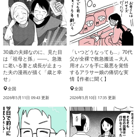
30歳の夫婦なのに、見た目
「いつどうなっても…」70代
は「祖母と孫」――。急激
父が全裸で救急搬送→大人
に老いる妻と成長が止まっ
用オムツを手に最悪を覚悟
た夫の漫画が描く「歳と幸
するアラサー娘の痛切な実
せ」
情【作者に聞く】
全国
全国
2026年5月11日 09:43 更新
2026年5月10日 17:35 更新