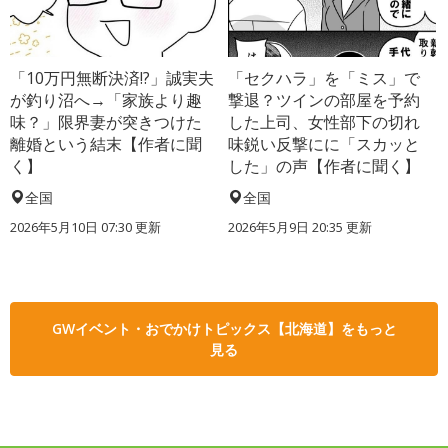
「10万円無断決済!?」誠実夫
「セクハラ」を「ミス」で
が釣り沼へ→「家族より趣
撃退？ツインの部屋を予約
味？」限界妻が突きつけた
した上司、女性部下の切れ
離婚という結末【作者に聞
味鋭い反撃にに「スカッと
く】
した」の声【作者に聞く】
全国
全国
2026年5月10日 07:30 更新
2026年5月9日 20:35 更新
GWイベント・おでかけトピックス【北海道】をもっと
見る