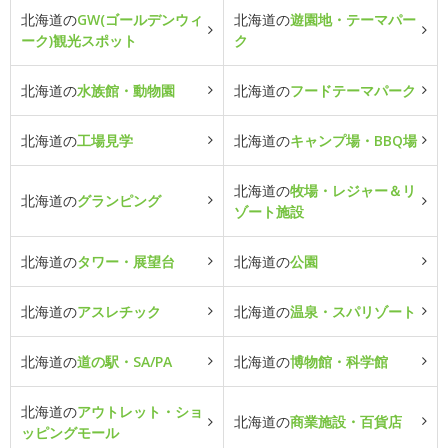
北海道の
GW(ゴールデンウィ
北海道の
遊園地・テーマパー
ーク)観光スポット
ク
北海道の
水族館・動物園
北海道の
フードテーマパーク
北海道の
工場見学
北海道の
キャンプ場・BBQ場
北海道の
牧場・レジャー＆リ
北海道の
グランピング
ゾート施設
北海道の
タワー・展望台
北海道の
公園
北海道の
アスレチック
北海道の
温泉・スパリゾート
北海道の
道の駅・SA/PA
北海道の
博物館・科学館
北海道の
アウトレット・ショ
北海道の
商業施設・百貨店
ッピングモール