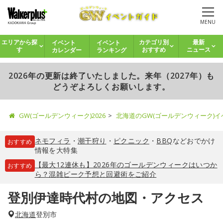
MENU
イベント
イベント
エリアから探
カテゴリ別
最新
カレンダー
ランキング
す
おすすめ
ニュース
2026年の更新は終了いたしました。来年（2027年）も
どうぞよろしくお願いします。
GW(ゴールデンウィーク)2026
北海道のGW(ゴールデンウィーク)
ネモフィラ
・
潮干狩り
・
ピクニック
・
BBQ
などおでかけ
おすすめ
情報を大特集
【最大12連休も】2026年のゴールデンウィークはいつか
おすすめ
ら？混雑ピーク予想と回避術をご紹介
登別伊達時代村の地図・アクセス
北海道
登別市