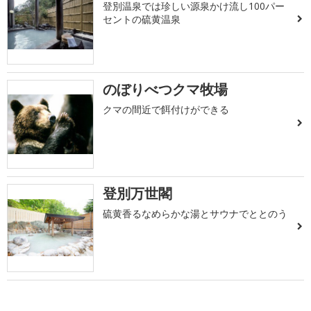
登別温泉では珍しい源泉かけ流し100パー
セントの硫黄温泉
のぼりべつクマ牧場
クマの間近で餌付けができる
登別万世閣
硫黄香るなめらかな湯とサウナでととのう