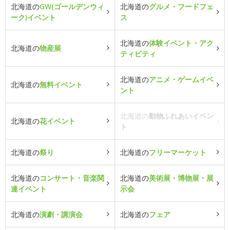
北海道の
GW(ゴールデンウィ
北海道の
グルメ・フードフェ
ーク)イベント
ス
北海道の
体験イベント・アク
北海道の
物産展
ティビティ
北海道の
アニメ・ゲームイベ
北海道の
無料イベント
ント
北海道の
動物ふれあいイベン
北海道の
花イベント
ト
北海道の
祭り
北海道の
フリーマーケット
北海道の
コンサート・音楽関
北海道の
美術展・博物展・展
連イベント
示会
北海道の
演劇・講演会
北海道の
フェア