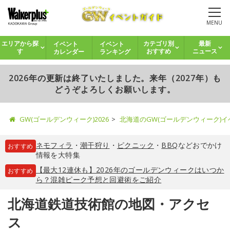
MENU
イベント
イベント
エリアから探
カテゴリ別
最新
カレンダー
ランキング
す
おすすめ
ニュース
2026年の更新は終了いたしました。来年（2027年）も
どうぞよろしくお願いします。
GW(ゴールデンウィーク)2026
北海道のGW(ゴールデンウィーク)
ネモフィラ
・
潮干狩り
・
ピクニック
・
BBQ
などおでかけ
おすすめ
情報を大特集
【最大12連休も】2026年のゴールデンウィークはいつか
おすすめ
ら？混雑ピーク予想と回避術をご紹介
北海道鉄道技術館の地図・アクセ
ス