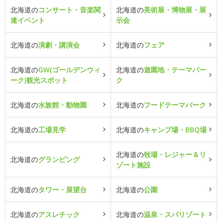
北海道の
コンサート・音楽関
北海道の
美術展・博物展・展
連イベント
示会
北海道の
演劇・講演会
北海道の
フェア
北海道の
GW(ゴールデンウィ
北海道の
遊園地・テーマパー
ーク)観光スポット
ク
北海道の
水族館・動物園
北海道の
フードテーマパーク
北海道の
工場見学
北海道の
キャンプ場・BBQ場
北海道の
牧場・レジャー＆リ
北海道の
グランピング
ゾート施設
北海道の
タワー・展望台
北海道の
公園
北海道の
アスレチック
北海道の
温泉・スパリゾート