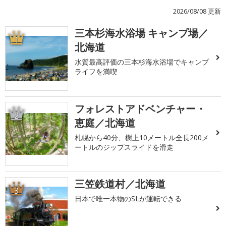
2026/08/08 更新
三本杉海水浴場 キャンプ場／
1
北海道
水質最高評価の三本杉海水浴場でキャンプ
ライフを満喫
フォレストアドベンチャー・
2
恵庭／北海道
札幌から40分、樹上10メートル全長200メ
ートルのジップスライドを滑走
三笠鉄道村／北海道
3
日本で唯一本物のSLが運転できる