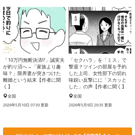
「10万円無断決済!?」誠実夫
「セクハラ」を「ミス」で
が釣り沼へ→「家族より趣
撃退？ツインの部屋を予約
味？」限界妻が突きつけた
した上司、女性部下の切れ
離婚という結末【作者に聞
味鋭い反撃にに「スカッと
く】
した」の声【作者に聞く】
全国
全国
2026年5月10日 07:30 更新
2026年5月9日 20:35 更新