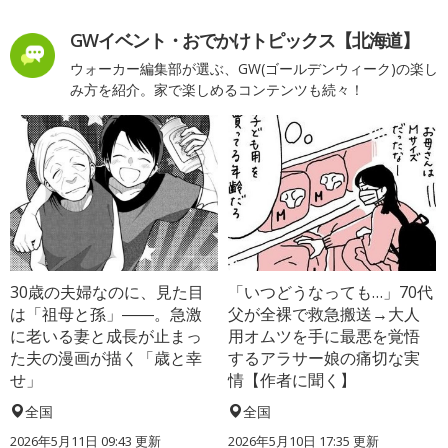
GWイベント・おでかけトピックス【北海道】
ウォーカー編集部が選ぶ、GW(ゴールデンウィーク)の楽し
み方を紹介。家で楽しめるコンテンツも続々！
30歳の夫婦なのに、見た目
「いつどうなっても…」70代
は「祖母と孫」――。急激
父が全裸で救急搬送→大人
に老いる妻と成長が止まっ
用オムツを手に最悪を覚悟
た夫の漫画が描く「歳と幸
するアラサー娘の痛切な実
せ」
情【作者に聞く】
全国
全国
2026年5月11日 09:43 更新
2026年5月10日 17:35 更新