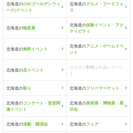
北海道の
GW(ゴールデンウィ
北海道の
グルメ・フードフェ
ーク)イベント
ス
北海道の
体験イベント・アク
北海道の
物産展
ティビティ
北海道の
アニメ・ゲームイベ
北海道の
無料イベント
ント
北海道の
動物ふれあいイベン
北海道の
花イベント
ト
北海道の
祭り
北海道の
フリーマーケット
北海道の
コンサート・音楽関
北海道の
美術展・博物展・展
連イベント
示会
北海道の
演劇・講演会
北海道の
フェア