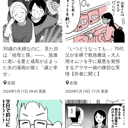
30歳の夫婦なのに、見た目
「いつどうなっても…」70代
は「祖母と孫」――。急激
父が全裸で救急搬送→大人
に老いる妻と成長が止まっ
用オムツを手に最悪を覚悟
た夫の漫画が描く「歳と幸
するアラサー娘の痛切な実
せ」
情【作者に聞く】
全国
全国
2026年5月11日 09:43 更新
2026年5月10日 17:35 更新