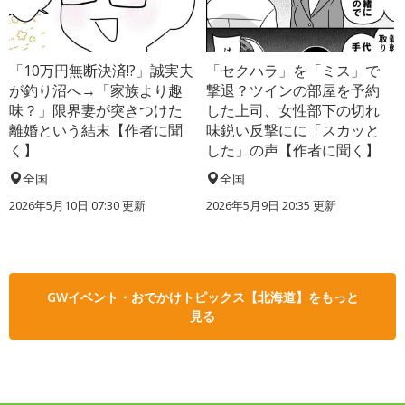
「10万円無断決済!?」誠実夫
「セクハラ」を「ミス」で
が釣り沼へ→「家族より趣
撃退？ツインの部屋を予約
味？」限界妻が突きつけた
した上司、女性部下の切れ
離婚という結末【作者に聞
味鋭い反撃にに「スカッと
く】
した」の声【作者に聞く】
全国
全国
2026年5月10日 07:30 更新
2026年5月9日 20:35 更新
GWイベント・おでかけトピックス【北海道】をもっと
見る