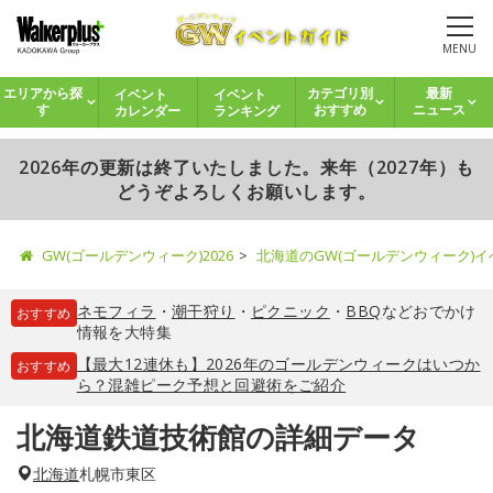
MENU
イベント
イベント
エリアから探
カテゴリ別
最新
カレンダー
ランキング
す
おすすめ
ニュース
2026年の更新は終了いたしました。来年（2027年）も
どうぞよろしくお願いします。
GW(ゴールデンウィーク)2026
北海道のGW(ゴールデンウィーク)
ネモフィラ
・
潮干狩り
・
ピクニック
・
BBQ
などおでかけ
おすすめ
情報を大特集
【最大12連休も】2026年のゴールデンウィークはいつか
おすすめ
ら？混雑ピーク予想と回避術をご紹介
北海道鉄道技術館の詳細データ
北海道
札幌市東区