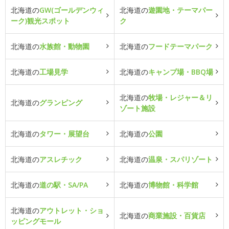
北海道の
GW(ゴールデンウィ
北海道の
遊園地・テーマパー
ーク)観光スポット
ク
北海道の
水族館・動物園
北海道の
フードテーマパーク
北海道の
工場見学
北海道の
キャンプ場・BBQ場
北海道の
牧場・レジャー＆リ
北海道の
グランピング
ゾート施設
北海道の
タワー・展望台
北海道の
公園
北海道の
アスレチック
北海道の
温泉・スパリゾート
北海道の
道の駅・SA/PA
北海道の
博物館・科学館
北海道の
アウトレット・ショ
北海道の
商業施設・百貨店
ッピングモール