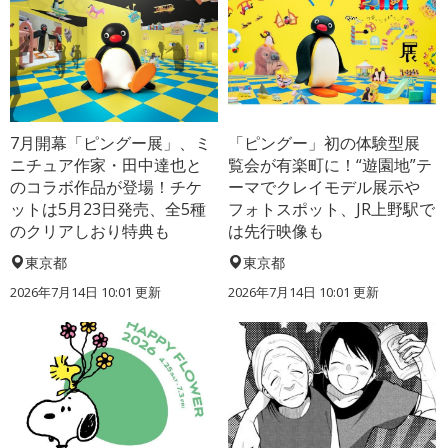
7月開幕「ピングー展」、ミ
「ピングー」初の体験型展
ニチュア作家・田中達也と
覧会が有楽町に！“遊園地”テ
のコラボ作品が登場！チケ
ーマでクレイモデル展示や
ットは5月23日発売、全5種
フォトスポット、JR上野駅で
のクリアしおり特典も
は先行映像も
東京都
東京都
2026年7月14日 10:01 更新
2026年7月14日 10:01 更新