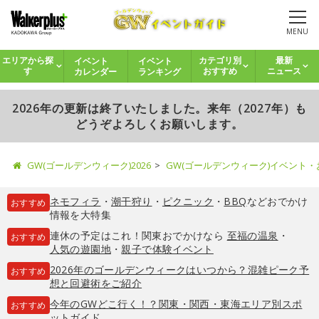
MENU
イベント
イベント
エリアから探
カテゴリ別
最新
カレンダー
ランキング
す
おすすめ
ニュース
2026年の更新は終了いたしました。来年（2027年）も
どうぞよろしくお願いします。
GW(ゴールデンウィーク)2026
GW(ゴールデンウィーク)イベント
ネモフィラ
・
潮干狩り
・
ピクニック
・
BBQ
などおでかけ
おすすめ
情報を大特集
連休の予定はこれ！関東おでかけなら
至福の温泉
・
おすすめ
人気の遊園地
・
親子で体験イベント
2026年のゴールデンウィークはいつから？混雑ピーク予
おすすめ
想と回避術をご紹介
今年のGWどこ行く！？関東・関西・東海エリア別スポ
おすすめ
ットガイド