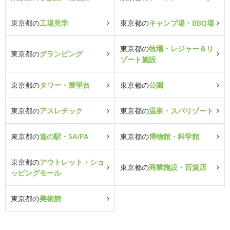
東京都の
工場見学
東京都の
キャンプ場・BBQ場
東京都の
牧場・レジャー＆リ
東京都の
グランピング
ゾート施設
東京都の
タワー・展望台
東京都の
公園
東京都の
アスレチック
東京都の
温泉・スパリゾート
東京都の
道の駅・SA/PA
東京都の
博物館・科学館
東京都の
アウトレット・ショ
東京都の
商業施設・百貨店
ッピングモール
東京都の
美術館