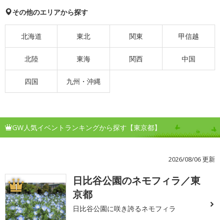
その他のエリアから探す
北海道
東北
関東
甲信越
北陸
東海
関西
中国
四国
九州・沖縄
GW人気イベントランキングから探す【東京都】
2026/08/06 更新
日比谷公園のネモフィラ／東
1
京都
日比谷公園に咲き誇るネモフィラ