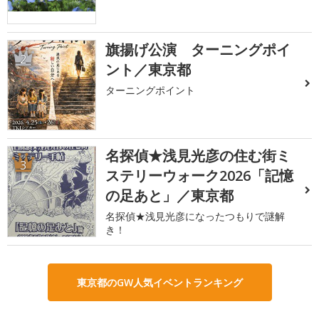
旗揚げ公演 ターニングポイ
2
ント／東京都
ターニングポイント
名探偵★浅見光彦の住む街ミ
3
ステリーウォーク2026「記憶
の足あと」／東京都
名探偵★浅見光彦になったつもりで謎解
き！
東京都のGW人気イベントランキング