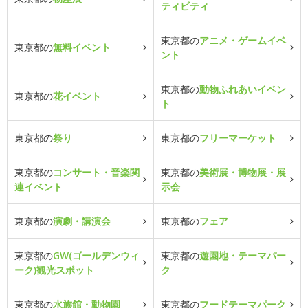
ティビティ
東京都の
アニメ・ゲームイベ
東京都の
無料イベント
ント
東京都の
動物ふれあいイベン
東京都の
花イベント
ト
東京都の
祭り
東京都の
フリーマーケット
東京都の
コンサート・音楽関
東京都の
美術展・博物展・展
連イベント
示会
東京都の
演劇・講演会
東京都の
フェア
東京都の
GW(ゴールデンウィ
東京都の
遊園地・テーマパー
ーク)観光スポット
ク
東京都の
水族館・動物園
東京都の
フードテーマパーク