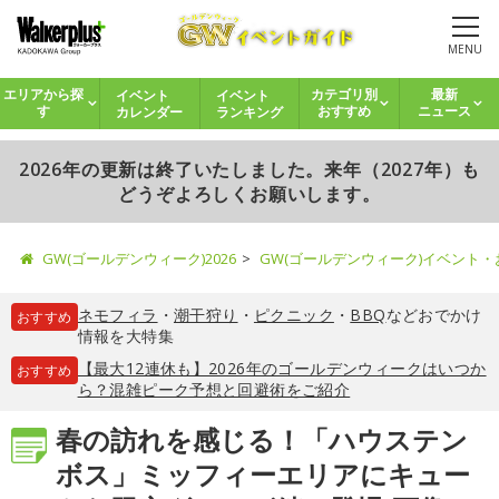
MENU
イベント
イベント
エリアから探
カテゴリ別
最新
カレンダー
ランキング
す
おすすめ
ニュース
2026年の更新は終了いたしました。来年（2027年）も
どうぞよろしくお願いします。
GW(ゴールデンウィーク)2026
GW(ゴールデンウィーク)イベント
ネモフィラ
・
潮干狩り
・
ピクニック
・
BBQ
などおでかけ
おすすめ
情報を大特集
【最大12連休も】2026年のゴールデンウィークはいつか
おすすめ
ら？混雑ピーク予想と回避術をご紹介
春の訪れを感じる！「ハウステン
ボス」ミッフィーエリアにキュー