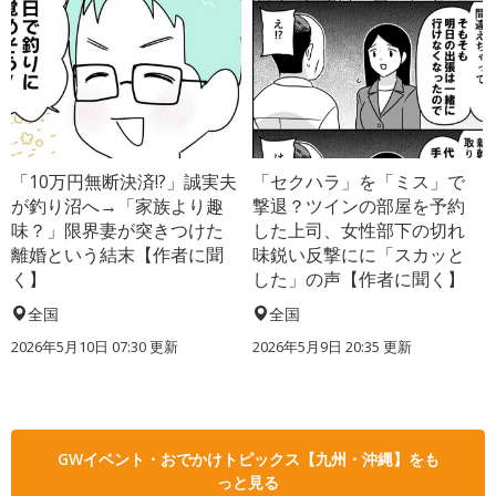
「10万円無断決済!?」誠実夫
「セクハラ」を「ミス」で
が釣り沼へ→「家族より趣
撃退？ツインの部屋を予約
味？」限界妻が突きつけた
した上司、女性部下の切れ
離婚という結末【作者に聞
味鋭い反撃にに「スカッと
く】
した」の声【作者に聞く】
全国
全国
2026年5月10日 07:30 更新
2026年5月9日 20:35 更新
GWイベント・おでかけトピックス【九州・沖縄】をも
っと見る