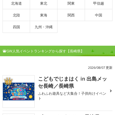
北海道
東北
関東
甲信越
北陸
東海
関西
中国
四国
九州・沖縄
GW人気イベントランキングから探す【長崎県】
2026/08/07 更新
こどもでじまはく in 出島メッ
1
セ長崎／長崎県
ふわふわ遊具など大集合！子供向けイベン
ト