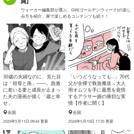
縄】
ウォーカー編集部が選ぶ、GW(ゴールデンウィーク)の楽し
み方を紹介。家で楽しめるコンテンツも続々！
30歳の夫婦なのに、見た目
「いつどうなっても…」70代
は「祖母と孫」――。急激
父が全裸で救急搬送→大人
に老いる妻と成長が止まっ
用オムツを手に最悪を覚悟
た夫の漫画が描く「歳と幸
するアラサー娘の痛切な実
せ」
情【作者に聞く】
全国
全国
2026年5月11日 09:43 更新
2026年5月10日 17:35 更新