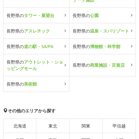
長野県の
タワー・展望台
長野県の
公園
長野県の
アスレチック
長野県の
温泉・スパリゾート
長野県の
道の駅・SA/PA
長野県の
博物館・科学館
長野県の
アウトレット・ショ
長野県の
商業施設・百貨店
ッピングモール
長野県の
美術館
その他のエリアから探す
北海道
東北
関東
甲信越