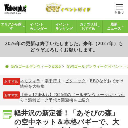
MENU
イベント
イベント
エリアから探
カテゴリ別
最新
カレンダー
ランキング
す
おすすめ
ニュース
2026年の更新は終了いたしました。来年（2027年）も
どうぞよろしくお願いします。
GW(ゴールデンウィーク)2026
GW(ゴールデンウィーク)イベント
ネモフィラ
・
潮干狩り
・
ピクニック
・
BBQ
などおでかけ
おすすめ
情報を大特集
【最大12連休も】2026年のゴールデンウィークはいつか
おすすめ
ら？混雑ピーク予想と回避術をご紹介
軽井沢の新定番！「あそびの森」
の空中ネット＆本格バギーで、大