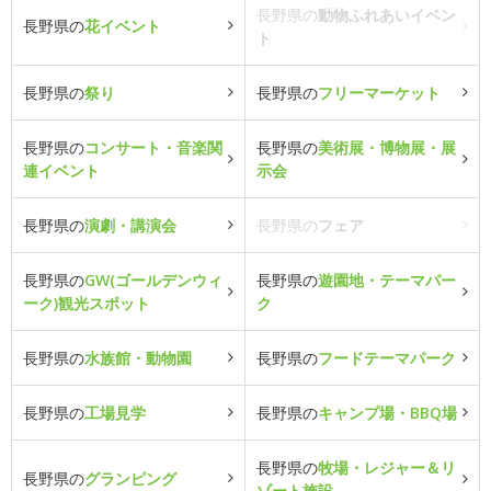
長野県の
動物ふれあいイベン
長野県の
花イベント
ト
長野県の
祭り
長野県の
フリーマーケット
長野県の
コンサート・音楽関
長野県の
美術展・博物展・展
連イベント
示会
長野県の
演劇・講演会
長野県の
フェア
長野県の
GW(ゴールデンウィ
長野県の
遊園地・テーマパー
ーク)観光スポット
ク
長野県の
水族館・動物園
長野県の
フードテーマパーク
長野県の
工場見学
長野県の
キャンプ場・BBQ場
長野県の
牧場・レジャー＆リ
長野県の
グランピング
ゾート施設