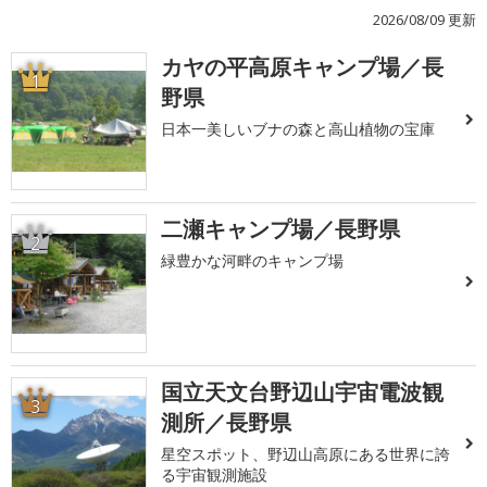
2026/08/09 更新
カヤの平高原キャンプ場／長
1
野県
日本一美しいブナの森と高山植物の宝庫
二瀬キャンプ場／長野県
2
緑豊かな河畔のキャンプ場
国立天文台野辺山宇宙電波観
3
測所／長野県
星空スポット、野辺山高原にある世界に誇
る宇宙観測施設