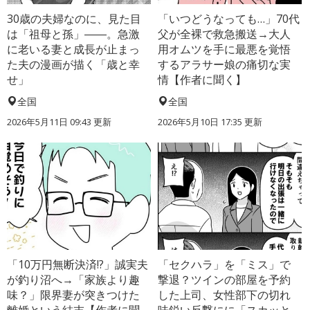
30歳の夫婦なのに、見た目
「いつどうなっても…」70代
は「祖母と孫」――。急激
父が全裸で救急搬送→大人
に老いる妻と成長が止まっ
用オムツを手に最悪を覚悟
た夫の漫画が描く「歳と幸
するアラサー娘の痛切な実
せ」
情【作者に聞く】
全国
全国
2026年5月11日 09:43 更新
2026年5月10日 17:35 更新
「10万円無断決済!?」誠実夫
「セクハラ」を「ミス」で
が釣り沼へ→「家族より趣
撃退？ツインの部屋を予約
味？」限界妻が突きつけた
した上司、女性部下の切れ