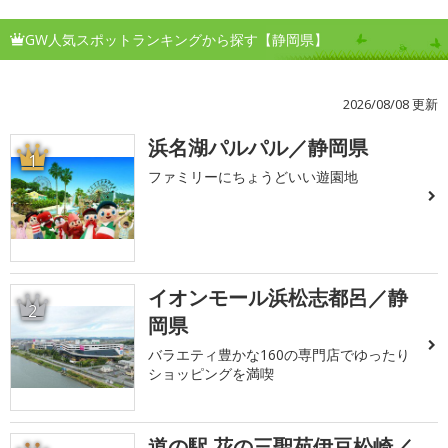
GW人気スポットランキングから探す【静岡県】
2026/08/08 更新
浜名湖パルパル／静岡県
1
ファミリーにちょうどいい遊園地
イオンモール浜松志都呂／静
2
岡県
バラエティ豊かな160の専門店でゆったり
ショッピングを満喫
道の駅 花の三聖苑伊豆松崎／