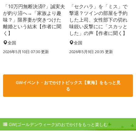
「10万円無断決済!?」誠実夫
「セクハラ」を「ミス」で
が釣り沼へ→「家族より趣
撃退？ツインの部屋を予約
味？」限界妻が突きつけた
した上司、女性部下の切れ
離婚という結末【作者に聞
味鋭い反撃にに「スカッと
く】
した」の声【作者に聞く】
全国
全国
2026年5月10日 07:30 更新
2026年5月9日 20:35 更新
GWイベント・おでかけトピックス【東海】をもっと見
る
GW(ゴールデンウィーク)のおでかけをもっと楽しむ