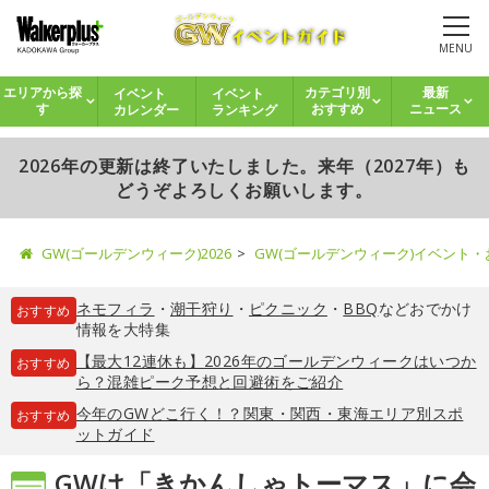
MENU
イベント
イベント
エリアから探
カテゴリ別
最新
カレンダー
ランキング
す
おすすめ
ニュース
2026年の更新は終了いたしました。来年（2027年）も
どうぞよろしくお願いします。
GW(ゴールデンウィーク)2026
GW(ゴールデンウィーク)イベント
ネモフィラ
・
潮干狩り
・
ピクニック
・
BBQ
などおでかけ
おすすめ
情報を大特集
【最大12連休も】2026年のゴールデンウィークはいつか
おすすめ
ら？混雑ピーク予想と回避術をご紹介
今年のGWどこ行く！？関東・関西・東海エリア別スポ
おすすめ
ットガイド
GWは「きかんしゃトーマス」に会