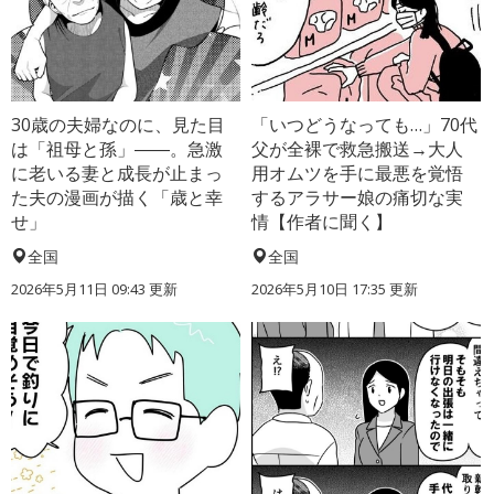
30歳の夫婦なのに、見た目
「いつどうなっても…」70代
は「祖母と孫」――。急激
父が全裸で救急搬送→大人
に老いる妻と成長が止まっ
用オムツを手に最悪を覚悟
た夫の漫画が描く「歳と幸
するアラサー娘の痛切な実
せ」
情【作者に聞く】
全国
全国
2026年5月11日 09:43 更新
2026年5月10日 17:35 更新