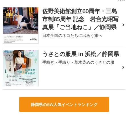
佐野美術館創立60周年・三島
1
市制85周年 記念 岩合光昭写
真展「ご当地ねこ」／静岡県
日本全国のネコたちに出あう旅へ
うさとの服展 in 浜松／静岡県
2
手紡ぎ・手織り・草木染めのうさとの服
静岡県のGW人気イベントランキング