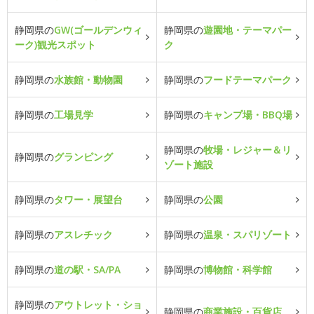
静岡県の
GW(ゴールデンウィ
静岡県の
遊園地・テーマパー
ーク)観光スポット
ク
静岡県の
水族館・動物園
静岡県の
フードテーマパーク
静岡県の
工場見学
静岡県の
キャンプ場・BBQ場
静岡県の
牧場・レジャー＆リ
静岡県の
グランピング
ゾート施設
静岡県の
タワー・展望台
静岡県の
公園
静岡県の
アスレチック
静岡県の
温泉・スパリゾート
静岡県の
道の駅・SA/PA
静岡県の
博物館・科学館
静岡県の
アウトレット・ショ
静岡県の
商業施設・百貨店