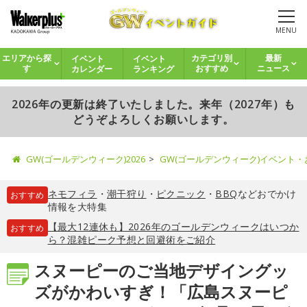
MENU
イベント
イベント
エリアから探
カテゴリ別
最新
カレンダー
ランキング
す
おすすめ
ニュース
2026年の更新は終了いたしました。来年（2027年）も
どうぞよろしくお願いします。
GW(ゴールデンウィーク)2026
GW(ゴールデンウィーク)イベント
ネモフィラ
・
潮干狩り
・
ピクニック
・
BBQ
などおでかけ
おすすめ
情報を大特集
【最大12連休も】2026年のゴールデンウィークはいつか
おすすめ
ら？混雑ピーク予想と回避術をご紹介
スヌーピーのご当地デザイングッ
ズがかわいすぎ！「広島スヌーピ