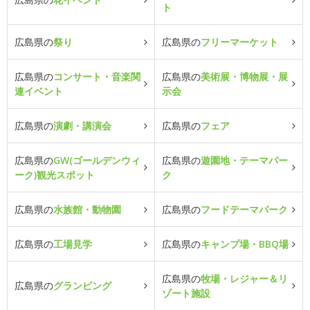
ト
広島県の
祭り
広島県の
フリーマーケット
広島県の
コンサート・音楽関
広島県の
美術展・博物展・展
連イベント
示会
広島県の
演劇・講演会
広島県の
フェア
広島県の
GW(ゴールデンウィ
広島県の
遊園地・テーマパー
ーク)観光スポット
ク
広島県の
水族館・動物園
広島県の
フードテーマパーク
広島県の
工場見学
広島県の
キャンプ場・BBQ場
広島県の
牧場・レジャー＆リ
広島県の
グランピング
ゾート施設