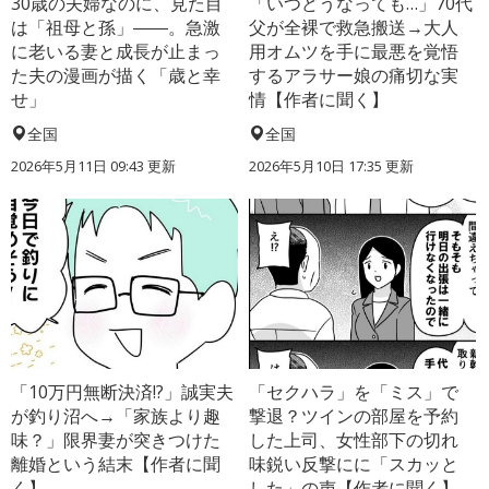
30歳の夫婦なのに、見た目
「いつどうなっても…」70代
は「祖母と孫」――。急激
父が全裸で救急搬送→大人
に老いる妻と成長が止まっ
用オムツを手に最悪を覚悟
た夫の漫画が描く「歳と幸
するアラサー娘の痛切な実
せ」
情【作者に聞く】
全国
全国
2026年5月11日 09:43 更新
2026年5月10日 17:35 更新
「10万円無断決済!?」誠実夫
「セクハラ」を「ミス」で
が釣り沼へ→「家族より趣
撃退？ツインの部屋を予約
味？」限界妻が突きつけた
した上司、女性部下の切れ
離婚という結末【作者に聞
味鋭い反撃にに「スカッと
く】
した」の声【作者に聞く】