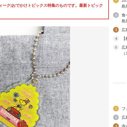
2
1
ンウィーク)おでかけトピックス特集のものです。最新トピック
島
食
2
島
広
3
【
4
広
5
（
フ
1
広
2
寺
3