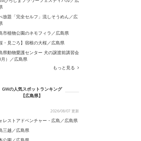
026ひろしまフラワーフェスティバル／広
県
べ放題「完全セルフ」流しそうめん／広
県
島市植物公園のネモフィラ／広島県
桜・見ごろ】宿根の大桜／広島県
島県動物愛護センター 犬の譲渡前講習会
3月）／広島県
もっと見る
GWの人気スポットランキング
【広島県】
2026/08/07 更新
ォレストアドベンチャー・広島／広島県
島三越／広島県
本公園／広島県