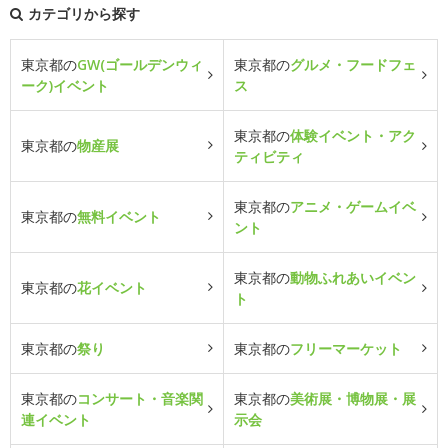
カテゴリから探す
東京都の
GW(ゴールデンウィ
東京都の
グルメ・フードフェ
ーク)イベント
ス
東京都の
体験イベント・アク
東京都の
物産展
ティビティ
東京都の
アニメ・ゲームイベ
東京都の
無料イベント
ント
東京都の
動物ふれあいイベン
東京都の
花イベント
ト
東京都の
祭り
東京都の
フリーマーケット
東京都の
コンサート・音楽関
東京都の
美術展・博物展・展
連イベント
示会