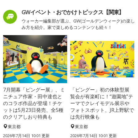
GWイベント・おでかけトピックス【関東】
ウォーカー編集部が選ぶ、GW(ゴールデンウィーク)の楽し
み方を紹介。家で楽しめるコンテンツも続々！
7月開幕「ピングー展」、ミ
「ピングー」初の体験型展
ニチュア作家・田中達也と
覧会が有楽町に！“遊園地”テ
のコラボ作品が登場！チケ
ーマでクレイモデル展示や
ットは5月23日発売、全5種
フォトスポット、JR上野駅で
のクリアしおり特典も
は先行映像も
東京都
東京都
2026年7月14日 10:01 更新
2026年7月14日 10:01 更新