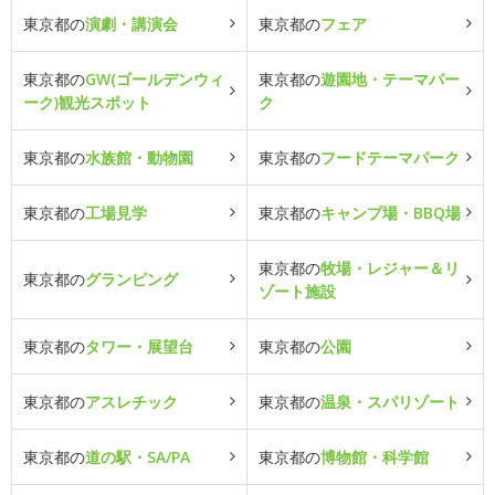
東京都の
演劇・講演会
東京都の
フェア
東京都の
GW(ゴールデンウィ
東京都の
遊園地・テーマパー
ーク)観光スポット
ク
東京都の
水族館・動物園
東京都の
フードテーマパーク
東京都の
工場見学
東京都の
キャンプ場・BBQ場
東京都の
牧場・レジャー＆リ
東京都の
グランピング
ゾート施設
東京都の
タワー・展望台
東京都の
公園
東京都の
アスレチック
東京都の
温泉・スパリゾート
東京都の
道の駅・SA/PA
東京都の
博物館・科学館