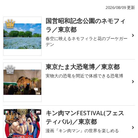
2026/08/09 更新
国営昭和記念公園のネモフィ
1
ラ／東京都
春空に映えるネモフィラと花のブーケガー
デン
東京たま大恐竜博／東京都
2
実物大の恐竜を間近で体感できる恐竜博
キン肉マンFESTIVAL(フェス
3
ティバル)／東京都
漫画『キン肉マン』の世界を楽しめる