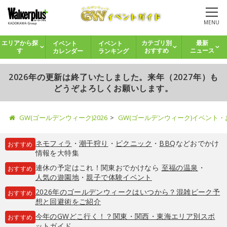
MENU
イベント
イベント
エリアから探
カテゴリ別
最新
カレンダー
ランキング
す
おすすめ
ニュース
2026年の更新は終了いたしました。来年（2027年）も
どうぞよろしくお願いします。
GW(ゴールデンウィーク)2026
GW(ゴールデンウィーク)イベント
ネモフィラ
・
潮干狩り
・
ピクニック
・
BBQ
などおでかけ
おすすめ
情報を大特集
連休の予定はこれ！関東おでかけなら
至福の温泉
・
おすすめ
人気の遊園地
・
親子で体験イベント
2026年のゴールデンウィークはいつから？混雑ピーク予
おすすめ
想と回避術をご紹介
今年のGWどこ行く！？関東・関西・東海エリア別スポ
おすすめ
ットガイド