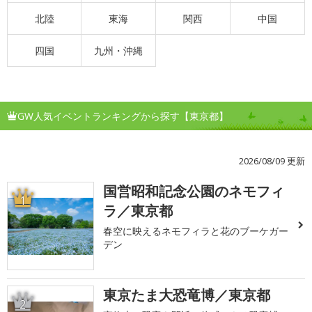
北陸
東海
関西
中国
四国
九州・沖縄
GW人気イベントランキングから探す【東京都】
2026/08/09 更新
国営昭和記念公園のネモフィ
1
ラ／東京都
春空に映えるネモフィラと花のブーケガー
デン
東京たま大恐竜博／東京都
2