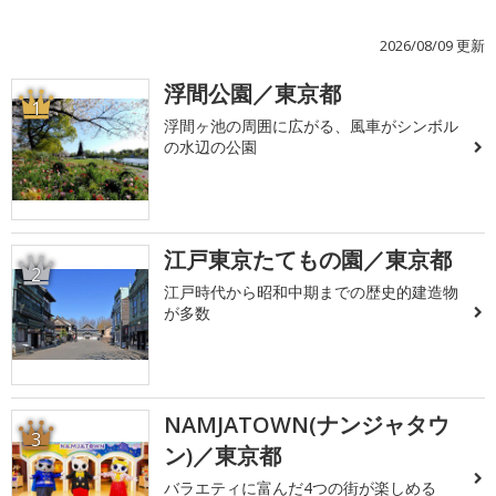
2026/08/09 更新
浮間公園／東京都
1
浮間ヶ池の周囲に広がる、風車がシンボル
の水辺の公園
江戸東京たてもの園／東京都
2
江戸時代から昭和中期までの歴史的建造物
が多数
NAMJATOWN(ナンジャタウ
3
ン)／東京都
バラエティに富んだ4つの街が楽しめる