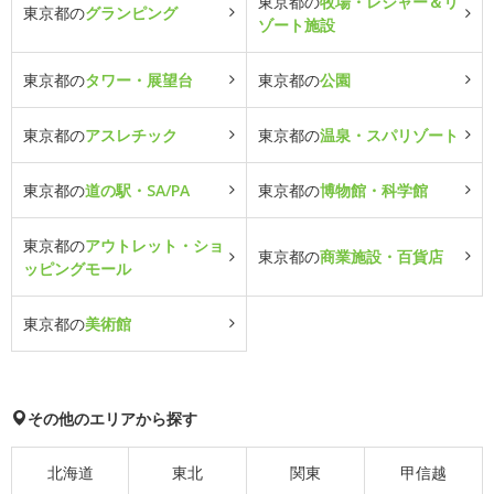
東京都の
牧場・レジャー＆リ
東京都の
グランピング
ゾート施設
東京都の
タワー・展望台
東京都の
公園
東京都の
アスレチック
東京都の
温泉・スパリゾート
東京都の
道の駅・SA/PA
東京都の
博物館・科学館
東京都の
アウトレット・ショ
東京都の
商業施設・百貨店
ッピングモール
東京都の
美術館
その他のエリアから探す
北海道
東北
関東
甲信越