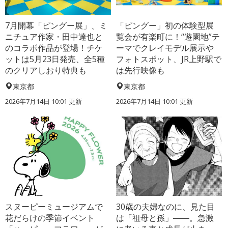
7月開幕「ピングー展」、ミ
「ピングー」初の体験型展
ニチュア作家・田中達也と
覧会が有楽町に！“遊園地”テ
のコラボ作品が登場！チケ
ーマでクレイモデル展示や
ットは5月23日発売、全5種
フォトスポット、JR上野駅で
のクリアしおり特典も
は先行映像も
東京都
東京都
2026年7月14日 10:01 更新
2026年7月14日 10:01 更新
スヌーピーミュージアムで
30歳の夫婦なのに、見た目
花だらけの季節イベント
は「祖母と孫」――。急激