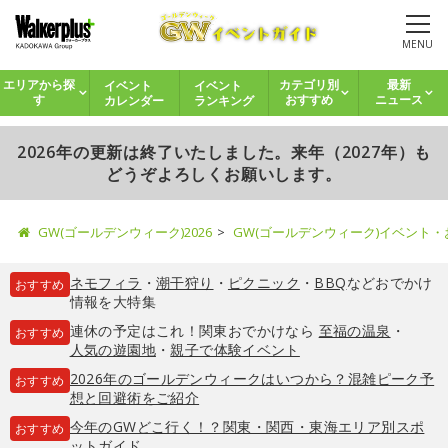
MENU
イベント
イベント
エリアから探
カテゴリ別
最新
カレンダー
ランキング
す
おすすめ
ニュース
2026年の更新は終了いたしました。来年（2027年）も
どうぞよろしくお願いします。
GW(ゴールデンウィーク)2026
GW(ゴールデンウィーク)イベント
ネモフィラ
・
潮干狩り
・
ピクニック
・
BBQ
などおでかけ
おすすめ
情報を大特集
連休の予定はこれ！関東おでかけなら
至福の温泉
・
おすすめ
人気の遊園地
・
親子で体験イベント
2026年のゴールデンウィークはいつから？混雑ピーク予
おすすめ
想と回避術をご紹介
今年のGWどこ行く！？関東・関西・東海エリア別スポ
おすすめ
ットガイド