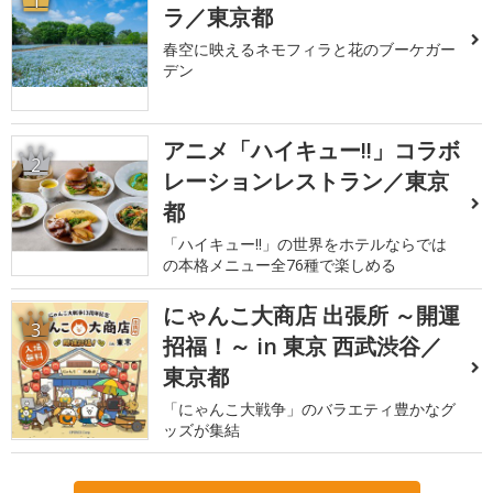
1
ラ／東京都
春空に映えるネモフィラと花のブーケガー
デン
アニメ「ハイキュー!!」コラボ
2
レーションレストラン／東京
都
「ハイキュー!!」の世界をホテルならでは
の本格メニュー全76種で楽しめる
にゃんこ大商店 出張所 ～開運
3
招福！～ in 東京 西武渋谷／
東京都
「にゃんこ大戦争」のバラエティ豊かなグ
ッズが集結