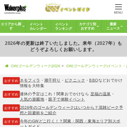
MENU
イベント
イベント
エリアから探
カテゴリ別
最新
カレンダー
ランキング
す
おすすめ
ニュース
2026年の更新は終了いたしました。来年（2027年）も
どうぞよろしくお願いします。
GW(ゴールデンウィーク)2026
GW(ゴールデンウィーク)イベント
ネモフィラ
・
潮干狩り
・
ピクニック
・
BBQ
などおでかけ
おすすめ
情報を大特集
連休の予定はこれ！関東おでかけなら
至福の温泉
・
おすすめ
人気の遊園地
・
親子で体験イベント
2026年のゴールデンウィークはいつから？混雑ピーク予
おすすめ
想と回避術をご紹介
今年のGWどこ行く！？関東・関西・東海エリア別スポ
おすすめ
ットガイド