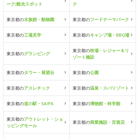
ーク)観光スポット
ク
東京都の
水族館・動物園
東京都の
フードテーマパーク
東京都の
工場見学
東京都の
キャンプ場・BBQ場
東京都の
牧場・レジャー＆リ
東京都の
グランピング
ゾート施設
東京都の
タワー・展望台
東京都の
公園
東京都の
アスレチック
東京都の
温泉・スパリゾート
東京都の
道の駅・SA/PA
東京都の
博物館・科学館
東京都の
アウトレット・ショ
東京都の
商業施設・百貨店
ッピングモール