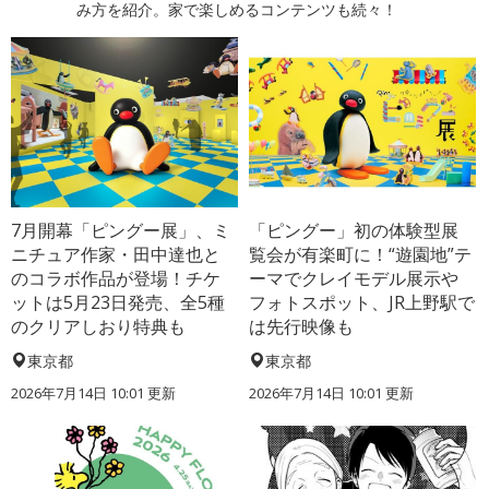
み方を紹介。家で楽しめるコンテンツも続々！
7月開幕「ピングー展」、ミ
「ピングー」初の体験型展
ニチュア作家・田中達也と
覧会が有楽町に！“遊園地”テ
のコラボ作品が登場！チケ
ーマでクレイモデル展示や
ットは5月23日発売、全5種
フォトスポット、JR上野駅で
のクリアしおり特典も
は先行映像も
東京都
東京都
2026年7月14日 10:01 更新
2026年7月14日 10:01 更新