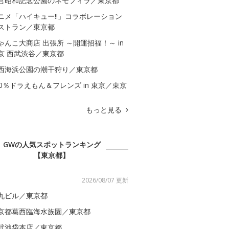
営昭和記念公園のネモフィラ／東京都
ニメ「ハイキュー!!」コラボレーション
ストラン／東京都
ゃんこ大商店 出張所 ～開運招福！～ in
京 西武渋谷／東京都
西海浜公園の潮干狩り／東京都
00％ドラえもん＆フレンズ in 東京／東京
もっと見る
GWの人気スポットランキング
【東京都】
2026/08/07 更新
丸ビル／東京都
京都葛西臨海水族園／東京都
武池袋本店／東京都