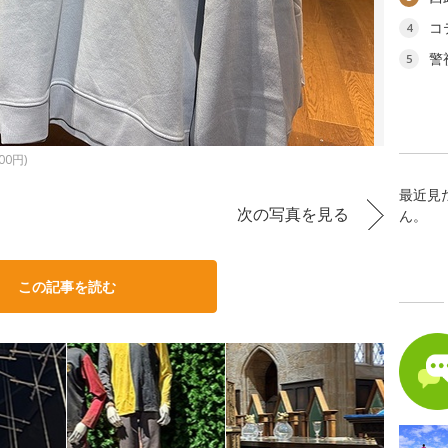
コ
4
警
5
0円)
最近見
次の写真を見る
ん。
この記事を読む