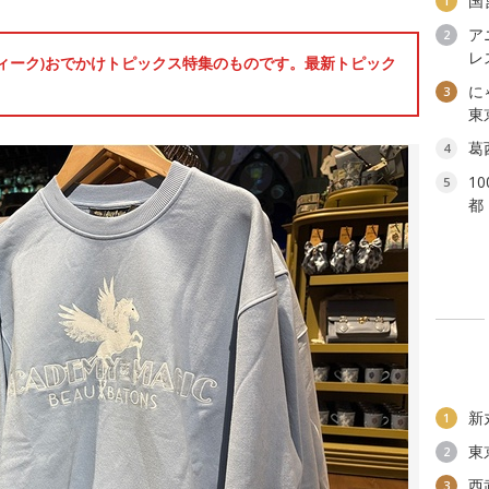
国
1
ア
2
レ
ンウィーク)おでかけトピックス特集のものです。最新トピック
に
3
東
葛
4
1
5
都
新
1
東
2
西
3