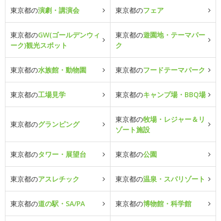
東京都の
演劇・講演会
東京都の
フェア
東京都の
GW(ゴールデンウィ
東京都の
遊園地・テーマパー
ーク)観光スポット
ク
東京都の
水族館・動物園
東京都の
フードテーマパーク
東京都の
工場見学
東京都の
キャンプ場・BBQ場
東京都の
牧場・レジャー＆リ
東京都の
グランピング
ゾート施設
東京都の
タワー・展望台
東京都の
公園
東京都の
アスレチック
東京都の
温泉・スパリゾート
東京都の
道の駅・SA/PA
東京都の
博物館・科学館