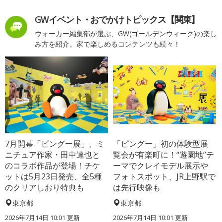
GWイベント・おでかけトピックス【関東】
ウォーカー編集部が選ぶ、GW(ゴールデンウィーク)の楽し
み方を紹介。家で楽しめるコンテンツも続々！
7月開幕「ピングー展」、ミ
「ピングー」初の体験型展
ニチュア作家・田中達也と
覧会が有楽町に！“遊園地”テ
のコラボ作品が登場！チケ
ーマでクレイモデル展示や
ットは5月23日発売、全5種
フォトスポット、JR上野駅で
のクリアしおり特典も
は先行映像も
東京都
東京都
2026年7月14日 10:01 更新
2026年7月14日 10:01 更新