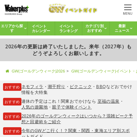
MENU
イベント
イベント
エリアから探
カテゴリ別
最新
カレンダー
ランキング
す
おすすめ
ニュース
2026年の更新は終了いたしました。来年（2027年）も
どうぞよろしくお願いします。
GW(ゴールデンウィーク)2026
GW(ゴールデンウィーク)イベント
ネモフィラ
・
潮干狩り
・
ピクニック
・
BBQ
などおでかけ
おすすめ
情報を大特集
連休の予定はこれ！関東おでかけなら
至福の温泉
・
おすすめ
人気の遊園地
・
親子で体験イベント
2026年のゴールデンウィークはいつから？混雑ピーク予
おすすめ
想と回避術をご紹介
今年のGWどこ行く！？関東・関西・東海エリア別スポ
おすすめ
ットガイド