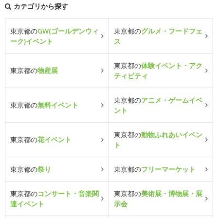
カテゴリから探す
東京都の
GW(ゴールデンウィ
東京都の
グルメ・フードフェ
ーク)イベント
ス
東京都の
体験イベント・アク
東京都の
物産展
ティビティ
東京都の
アニメ・ゲームイベ
東京都の
無料イベント
ント
東京都の
動物ふれあいイベン
東京都の
花イベント
ト
東京都の
祭り
東京都の
フリーマーケット
東京都の
コンサート・音楽関
東京都の
美術展・博物展・展
連イベント
示会