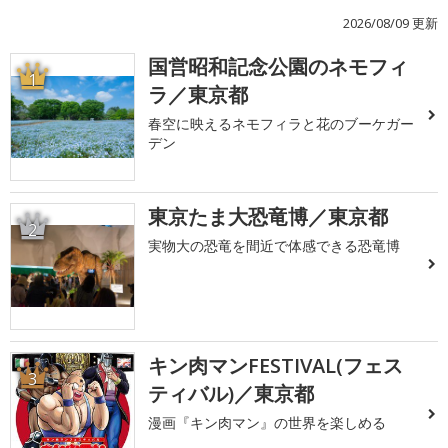
2026/08/09 更新
国営昭和記念公園のネモフィ
1
ラ／東京都
春空に映えるネモフィラと花のブーケガー
デン
東京たま大恐竜博／東京都
2
実物大の恐竜を間近で体感できる恐竜博
キン肉マンFESTIVAL(フェス
3
ティバル)／東京都
漫画『キン肉マン』の世界を楽しめる