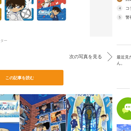
コ
4
警
5
スター
次の写真を見る
最近見
ん。
この記事を読む