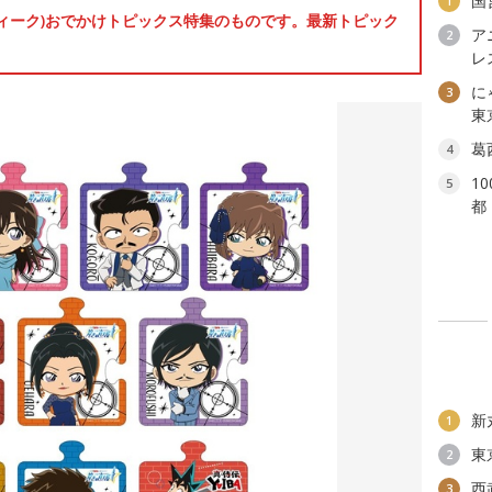
国
1
ンウィーク)おでかけトピックス特集のものです。最新トピック
ア
2
レ
に
3
東
葛
4
1
5
都
新
1
東
2
西
3