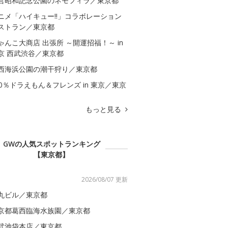
営昭和記念公園のネモフィラ／東京都
ニメ「ハイキュー!!」コラボレーション
ストラン／東京都
ゃんこ大商店 出張所 ～開運招福！～ in
京 西武渋谷／東京都
西海浜公園の潮干狩り／東京都
00％ドラえもん＆フレンズ in 東京／東京
もっと見る
GWの人気スポットランキング
【東京都】
2026/08/07 更新
丸ビル／東京都
京都葛西臨海水族園／東京都
武池袋本店／東京都